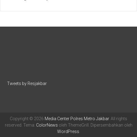
Tweets by Resjakbar
Copyright © 2026
Media Center Polres Metro Jakbar
. All rights
reserved. Tema:
ColorNews
oleh ThemeGrill. Dipersembahkan oleh
WordPress
.