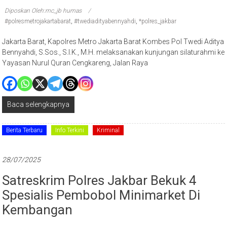
Diposkan Oleh:mc_jb humas
#polresmetrojakartabarat
,
#twediadityabennyahdi
,
*polres_jakbar
Jakarta Barat, Kapolres Metro Jakarta Barat Kombes Pol Twedi Aditya
Bennyahdi, S.Sos., S.I.K., M.H. melaksanakan kunjungan silaturahmi ke
Yayasan Nurul Quran Cengkareng, Jalan Raya
Baca selengkapnya
Berita Terbaru
Info Terkini
Kriminal
28/07/2025
Satreskrim Polres Jakbar Bekuk 4
Spesialis Pembobol Minimarket Di
Kembangan