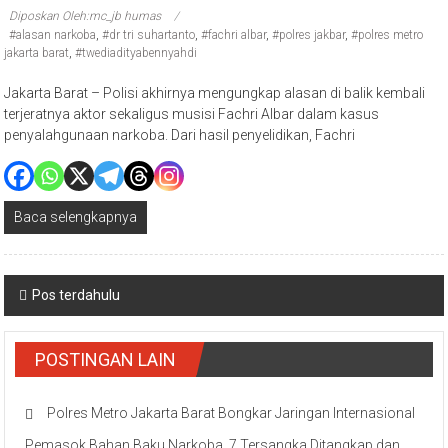
Diposkan Oleh:mc_jb humas
#alasan narkoba
,
#dr tri suhartanto
,
#fachri albar
,
#polres jakbar
,
#polres metro
jakarta barat
,
#twediadityabennyahdi
Jakarta Barat – Polisi akhirnya mengungkap alasan di balik kembali
terjeratnya aktor sekaligus musisi Fachri Albar dalam kasus
penyalahgunaan narkoba. Dari hasil penyelidikan, Fachri
Baca selengkapnya
Navigasi
Pos terdahulu
pos
POSTINGAN LAIN
Polres Metro Jakarta Barat Bongkar Jaringan Internasional
Pemasok Bahan Baku Narkoba, 7 Tersangka Ditangkap dan