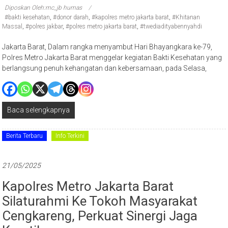
Diposkan Oleh:mc_jb humas
#bakti kesehatan
,
#donor darah
,
#kapolres metro jakarta barat
,
#Khitanan
Massal
,
#polres jakbar
,
#polres metro jakarta barat
,
#twediadityabennyahdi
Jakarta Barat, Dalam rangka menyambut Hari Bhayangkara ke-79,
Polres Metro Jakarta Barat menggelar kegiatan Bakti Kesehatan yang
berlangsung penuh kehangatan dan kebersamaan, pada Selasa,
Baca selengkapnya
Berita Terbaru
Info Terkini
21/05/2025
Kapolres Metro Jakarta Barat
Silaturahmi Ke Tokoh Masyarakat
Cengkareng, Perkuat Sinergi Jaga