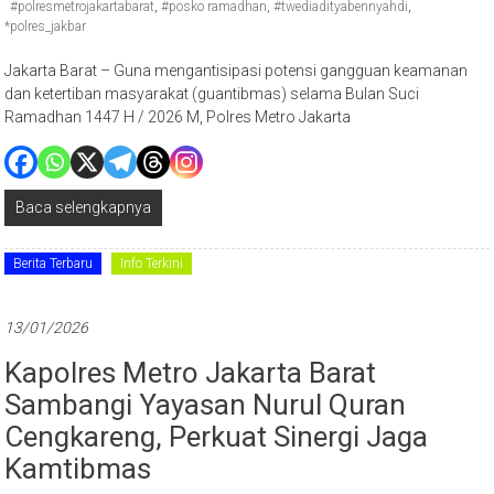
#polresmetrojakartabarat
,
#posko ramadhan
,
#twediadityabennyahdi
,
*polres_jakbar
Jakarta Barat – Guna mengantisipasi potensi gangguan keamanan
dan ketertiban masyarakat (guantibmas) selama Bulan Suci
Ramadhan 1447 H / 2026 M, Polres Metro Jakarta
Baca selengkapnya
Berita Terbaru
Info Terkini
13/01/2026
Kapolres Metro Jakarta Barat
Sambangi Yayasan Nurul Quran
Cengkareng, Perkuat Sinergi Jaga
Kamtibmas