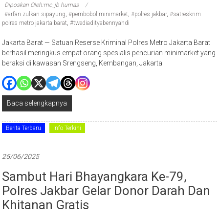
Diposkan Oleh:mc_jb humas
#arfan zulkan sipayung
,
#pembobol minimarket
,
#polres jakbar
,
#satreskrim
polres metro jakarta barat
,
#twediadityabennyahdi
Jakarta Barat — Satuan Reserse Kriminal Polres Metro Jakarta Barat
berhasil meringkus empat orang spesialis pencurian minimarket yang
beraksi di kawasan Srengseng, Kembangan, Jakarta
Baca selengkapnya
Berita Terbaru
Info Terkini
25/06/2025
Sambut Hari Bhayangkara Ke-79,
Polres Jakbar Gelar Donor Darah Dan
Khitanan Gratis