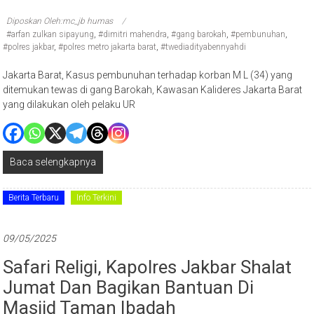
Diposkan Oleh:mc_jb humas
#arfan zulkan sipayung
,
#dimitri mahendra
,
#gang barokah
,
#pembunuhan
,
#polres jakbar
,
#polres metro jakarta barat
,
#twediadityabennyahdi
Jakarta Barat, Kasus pembunuhan terhadap korban M L (34) yang
ditemukan tewas di gang Barokah, Kawasan Kalideres Jakarta Barat
yang dilakukan oleh pelaku UR
Baca selengkapnya
Berita Terbaru
Info Terkini
09/05/2025
Safari Religi, Kapolres Jakbar Shalat
Jumat Dan Bagikan Bantuan Di
Masjid Taman Ibadah