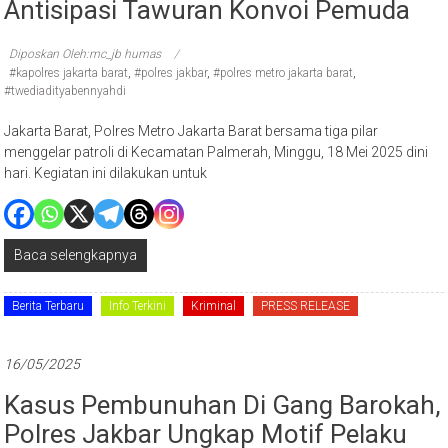
Antisipasi Tawuran Konvoi Pemuda
Diposkan Oleh:mc_jb humas
#kapolres jakarta barat
,
#polres jakbar
,
#polres metro jakarta barat
,
#twediadityabennyahdi
Jakarta Barat, Polres Metro Jakarta Barat bersama tiga pilar
menggelar patroli di Kecamatan Palmerah, Minggu, 18 Mei 2025 dini
hari. Kegiatan ini dilakukan untuk
Baca selengkapnya
Berita Terbaru
Info Terkini
Kriminal
PRESS RELEASE
16/05/2025
Kasus Pembunuhan Di Gang Barokah,
Polres Jakbar Ungkap Motif Pelaku