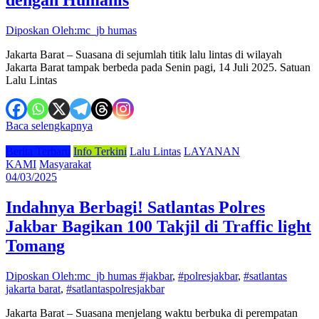
dengan Humanis
Diposkan Oleh:mc_jb humas
Jakarta Barat – Suasana di sejumlah titik lalu lintas di wilayah
Jakarta Barat tampak berbeda pada Senin pagi, 14 Juli 2025. Satuan
Lalu Lintas
Baca selengkapnya
Berita Terbaru
Info Terkini
Lalu Lintas
LAYANAN
KAMI
Masyarakat
04/03/2025
Indahnya Berbagi! Satlantas Polres
Jakbar Bagikan 100 Takjil di Traffic light
Tomang
Diposkan Oleh:mc_jb humas
#jakbar
,
#polresjakbar
,
#satlantas
jakarta barat
,
#satlantaspolresjakbar
Jakarta Barat – Suasana menjelang waktu berbuka di perempatan