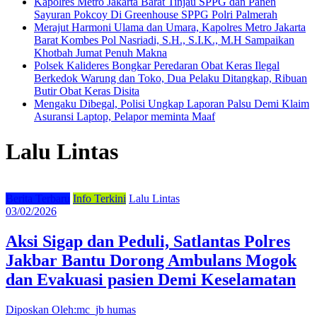
Kapolres Metro Jakarta Barat Tinjau SPPG dan Panen
Sayuran Pokcoy Di Greenhouse SPPG Polri Palmerah
Merajut Harmoni Ulama dan Umara, Kapolres Metro Jakarta
Barat Kombes Pol Nasriadi, S.H., S.I.K., M.H Sampaikan
Khotbah Jumat Penuh Makna
Polsek Kalideres Bongkar Peredaran Obat Keras Ilegal
Berkedok Warung dan Toko, Dua Pelaku Ditangkap, Ribuan
Butir Obat Keras Disita
Mengaku Dibegal, Polisi Ungkap Laporan Palsu Demi Klaim
Asuransi Laptop, Pelapor meminta Maaf
Lalu Lintas
Berita Terbaru
Info Terkini
Lalu Lintas
03/02/2026
Aksi Sigap dan Peduli, Satlantas Polres
Jakbar Bantu Dorong Ambulans Mogok
dan Evakuasi pasien Demi Keselamatan
Diposkan Oleh:mc_jb humas