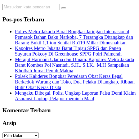
Pos-pos Terbaru
Polres Metro Jakarta Barat Bongkar Jaringan Internasional
Pemasok Bahan Baku Narkoba, 7 Tersangka Ditangkap dan
Barang Bukti 1,1 ton Senilai Rp119 Miliar Dimusnahkan
Kapolres Metro Jakarta Barat Tinjau SPPG dan Panen
Sayuran Pokcoy Di Greenhouse SPPG Polri Palmerah
Merajut Harmoni Ulama dan Umara, Kapolres Metro Jakarta
Barat Kombes Pol Nasriadi, S.H., S.I.K., M.H Sampaikan
Khotbah Jumat Penuh Makna
Polsek Kalideres Bongkar Peredaran Obat Keras Ilegal
Berkedok Warung dan Toko, Dua Pelaku Ditangkap, Ribuan
Butir Obat Keras Disita
Mengaku Dibegal, Polisi Ungkap Laporan Palsu Demi Klaim
Asuransi Laptop, Pelapor meminta Maaf
Komentar Terbaru
Arsip
Arsip