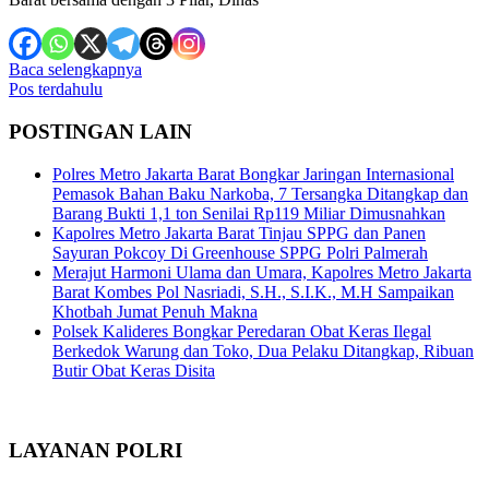
Baca selengkapnya
Navigasi
Pos terdahulu
pos
POSTINGAN LAIN
Polres Metro Jakarta Barat Bongkar Jaringan Internasional
Pemasok Bahan Baku Narkoba, 7 Tersangka Ditangkap dan
Barang Bukti 1,1 ton Senilai Rp119 Miliar Dimusnahkan
Kapolres Metro Jakarta Barat Tinjau SPPG dan Panen
Sayuran Pokcoy Di Greenhouse SPPG Polri Palmerah
Merajut Harmoni Ulama dan Umara, Kapolres Metro Jakarta
Barat Kombes Pol Nasriadi, S.H., S.I.K., M.H Sampaikan
Khotbah Jumat Penuh Makna
Polsek Kalideres Bongkar Peredaran Obat Keras Ilegal
Berkedok Warung dan Toko, Dua Pelaku Ditangkap, Ribuan
Butir Obat Keras Disita
LAYANAN POLRI