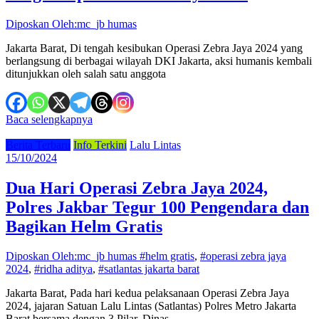
Diposkan Oleh:mc_jb humas
Jakarta Barat, Di tengah kesibukan Operasi Zebra Jaya 2024 yang
berlangsung di berbagai wilayah DKI Jakarta, aksi humanis kembali
ditunjukkan oleh salah satu anggota
Baca selengkapnya
Berita Terbaru
Info Terkini
Lalu Lintas
15/10/2024
Dua Hari Operasi Zebra Jaya 2024,
Polres Jakbar Tegur 100 Pengendara dan
Bagikan Helm Gratis
Diposkan Oleh:mc_jb humas
#helm gratis
,
#operasi zebra jaya
2024
,
#ridha aditya
,
#satlantas jakarta barat
Jakarta Barat, Pada hari kedua pelaksanaan Operasi Zebra Jaya
2024, jajaran Satuan Lalu Lintas (Satlantas) Polres Metro Jakarta
Barat bersama dengan 3 Pilar, Dinas