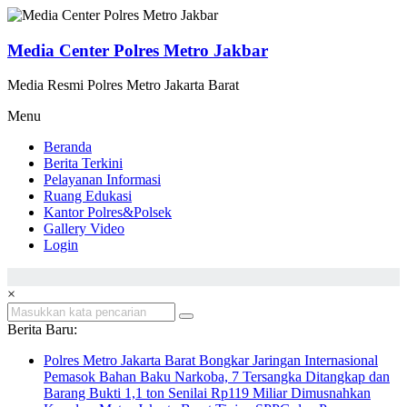
Lompat
ke
konten
Media Center Polres Metro Jakbar
Media Resmi Polres Metro Jakarta Barat
Menu
Beranda
Berita Terkini
Pelayanan Informasi
Ruang Edukasi
Kantor Polres&Polsek
Gallery Video
Login
×
Berita Baru:
Polres Metro Jakarta Barat Bongkar Jaringan Internasional
Pemasok Bahan Baku Narkoba, 7 Tersangka Ditangkap dan
Barang Bukti 1,1 ton Senilai Rp119 Miliar Dimusnahkan