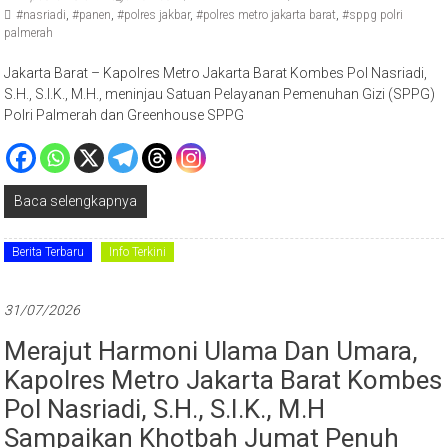
#nasriadi
,
#panen
,
#polres jakbar
,
#polres metro jakarta barat
,
#sppg polri
palmerah
Jakarta Barat – Kapolres Metro Jakarta Barat Kombes Pol Nasriadi,
S.H., S.I.K., M.H., meninjau Satuan Pelayanan Pemenuhan Gizi (SPPG)
Polri Palmerah dan Greenhouse SPPG
Baca selengkapnya
Berita Terbaru
Info Terkini
31/07/2026
Merajut Harmoni Ulama Dan Umara,
Kapolres Metro Jakarta Barat Kombes
Pol Nasriadi, S.H., S.I.K., M.H
Sampaikan Khotbah Jumat Penuh