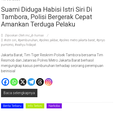
Suami Diduga Habisi Istri Siri Di
Tambora, Polisi Bergerak Cepat
Amankan Terduga Pelaku
Diposkan Oleh:mc_jb humas
#istri siri
,
#pembunuhan
,
#polres jakbar
,
#polres metro jakarta barat
,
#priyo
purnomo
,
#wahyu hidayat
Jakarta Barat, Tim Tiger Reskrim Polsek Tambora bersama Tim
Resmob dan Jatanras Polres Metro Jakarta Barat berhasil
mengungkap kasus pembunuhan terhadap seorang perempuan
berinisial
Baca selengkapnya
Berita Terbaru
Info Terkini
Narkoba