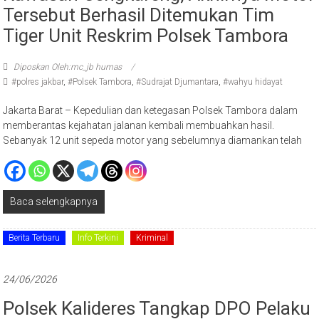
Tersebut Berhasil Ditemukan Tim
Tiger Unit Reskrim Polsek Tambora
Diposkan Oleh:mc_jb humas
#polres jakbar
,
#Polsek Tambora
,
#Sudrajat Djumantara
,
#wahyu hidayat
Jakarta Barat – Kepedulian dan ketegasan Polsek Tambora dalam
memberantas kejahatan jalanan kembali membuahkan hasil.
Sebanyak 12 unit sepeda motor yang sebelumnya diamankan telah
Baca selengkapnya
Berita Terbaru
Info Terkini
Kriminal
24/06/2026
Polsek Kalideres Tangkap DPO Pelaku