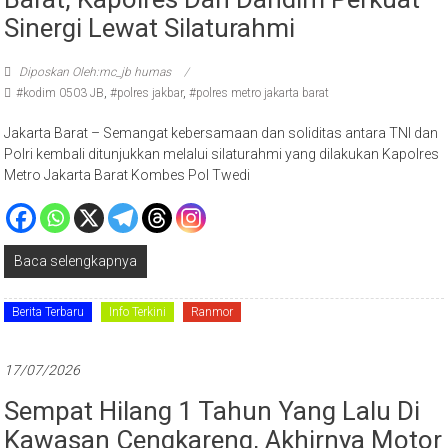
Sinergi Lewat Silaturahmi
Diposkan Oleh:mc_jb humas
#kodim 0503 JB
,
#polres jakbar
,
#polres metro jakarta barat
Jakarta Barat – Semangat kebersamaan dan soliditas antara TNI dan
Polri kembali ditunjukkan melalui silaturahmi yang dilakukan Kapolres
Metro Jakarta Barat Kombes Pol Twedi
Baca selengkapnya
Berita Terbaru
Info Terkini
Ranmor
17/07/2026
Sempat Hilang 1 Tahun Yang Lalu Di
Kawasan Cengkareng, Akhirnya Motor