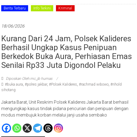
Berita Terbaru
Info Terkini
Kriminal
18/06/2026
Kurang Dari 24 Jam, Polsek Kalideres
Berhasil Ungkap Kasus Penipuan
Berkedok Buka Aura, Perhiasan Emas
Senilai Rp33 Juta Digondol Pelaku
Diposkan Oleh:mc_jb humas
#buka aura
,
#polres jakbar
,
#Polsek Kalideres
,
#rachmad wibowo
,
#rihold
sihotang
Jakarta Barat, Unit Reskrim Polsek Kalideres Jakarta Barat berhasil
mengungkap kasus tindak pidana pencurian dan penipuan dengan
modus membujuk korban melalui janji usaha sembako