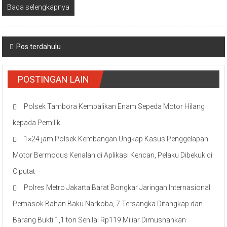
Baca selengkapnya
Navigasi
Pos terdahulu
pos
POSTINGAN LAIN
Polsek Tambora Kembalikan Enam Sepeda Motor Hilang
kepada Pemilik
1×24 jam Polsek Kembangan Ungkap Kasus Penggelapan
Motor Bermodus Kenalan di Aplikasi Kencan, Pelaku Dibekuk di
Ciputat
Polres Metro Jakarta Barat Bongkar Jaringan Internasional
Pemasok Bahan Baku Narkoba, 7 Tersangka Ditangkap dan
Barang Bukti 1,1 ton Senilai Rp119 Miliar Dimusnahkan