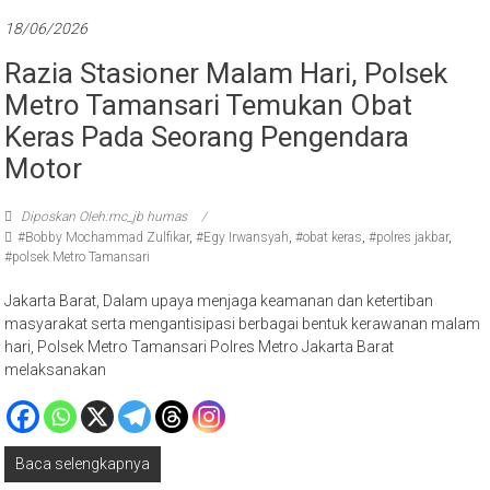
18/06/2026
Razia Stasioner Malam Hari, Polsek
Metro Tamansari Temukan Obat
Keras Pada Seorang Pengendara
Motor
Diposkan Oleh:mc_jb humas
#Bobby Mochammad Zulfikar
,
#Egy Irwansyah
,
#obat keras
,
#polres jakbar
,
#polsek Metro Tamansari
Jakarta Barat, Dalam upaya menjaga keamanan dan ketertiban
masyarakat serta mengantisipasi berbagai bentuk kerawanan malam
hari, Polsek Metro Tamansari Polres Metro Jakarta Barat
melaksanakan
Baca selengkapnya