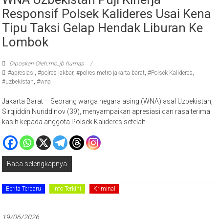
Responsif Polsek Kalideres Usai Kena
Tipu Taksi Gelap Hendak Liburan Ke
Lombok
Diposkan Oleh:mc_jb humas
#apresiasi
,
#polres jakbar
,
#polres metro jakarta barat
,
#Polsek Kalideres
,
#uzbekistan
,
#wna
Jakarta Barat – Seorang warga negara asing (WNA) asal Uzbekistan,
Sirqjiddin Nuriddinov (39), menyampaikan apresiasi dan rasa terima
kasih kepada anggota Polsek Kalideres setelah
Baca selengkapnya
Berita Terbaru
Info Terkini
Kriminal
19/06/2026