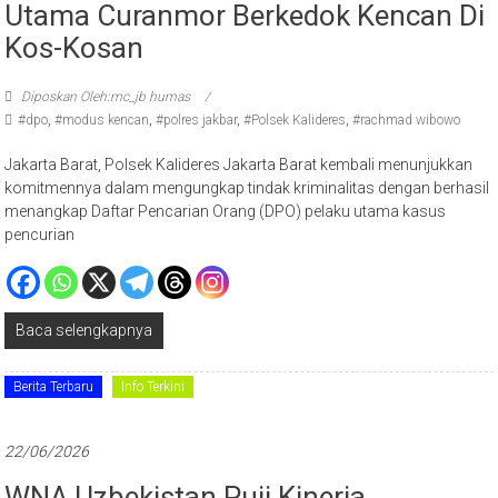
Utama Curanmor Berkedok Kencan Di
Kos-Kosan
Diposkan Oleh:mc_jb humas
#dpo
,
#modus kencan
,
#polres jakbar
,
#Polsek Kalideres
,
#rachmad wibowo
Jakarta Barat, Polsek Kalideres Jakarta Barat kembali menunjukkan
komitmennya dalam mengungkap tindak kriminalitas dengan berhasil
menangkap Daftar Pencarian Orang (DPO) pelaku utama kasus
pencurian
Baca selengkapnya
Berita Terbaru
Info Terkini
22/06/2026
WNA Uzbekistan Puji Kinerja