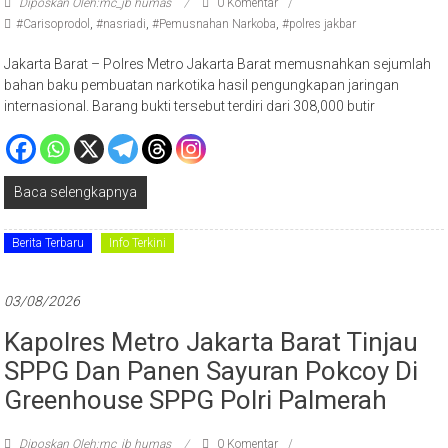
Diposkan Oleh:mc_jb humas
0 Komentar
#Carisoprodol
,
#nasriadi
,
#Pemusnahan Narkoba
,
#polres jakbar
Jakarta Barat – Polres Metro Jakarta Barat memusnahkan sejumlah
bahan baku pembuatan narkotika hasil pengungkapan jaringan
internasional. Barang bukti tersebut terdiri dari 308,000 butir
Baca selengkapnya
Berita Terbaru
Info Terkini
03/08/2026
Kapolres Metro Jakarta Barat Tinjau
SPPG Dan Panen Sayuran Pokcoy Di
Greenhouse SPPG Polri Palmerah
Diposkan Oleh:mc_jb humas
0 Komentar