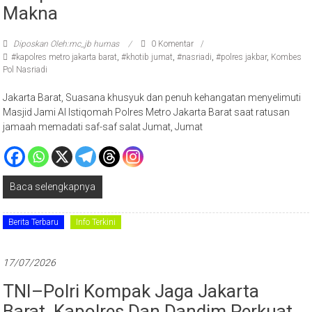
Makna
Diposkan Oleh:mc_jb humas
0 Komentar
#kapolres metro jakarta barat
,
#khotib jumat
,
#nasriadi
,
#polres jakbar
,
Kombes
Pol Nasriadi
Jakarta Barat, Suasana khusyuk dan penuh kehangatan menyelimuti
Masjid Jami Al Istiqomah Polres Metro Jakarta Barat saat ratusan
jamaah memadati saf-saf salat Jumat, Jumat
Baca selengkapnya
Berita Terbaru
Info Terkini
17/07/2026
TNI–Polri Kompak Jaga Jakarta
Barat, Kapolres Dan Dandim Perkuat