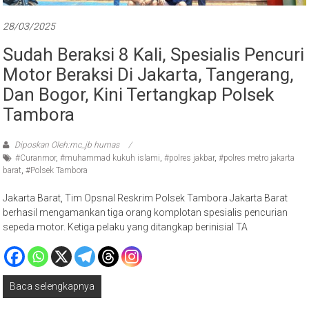
28/03/2025
Sudah Beraksi 8 Kali, Spesialis Pencuri
Motor Beraksi Di Jakarta, Tangerang,
Dan Bogor, Kini Tertangkap Polsek
Tambora
Diposkan Oleh:mc_jb humas
#Curanmor
,
#muhammad kukuh islami
,
#polres jakbar
,
#polres metro jakarta
barat
,
#Polsek Tambora
Jakarta Barat, Tim Opsnal Reskrim Polsek Tambora Jakarta Barat
berhasil mengamankan tiga orang komplotan spesialis pencurian
sepeda motor. Ketiga pelaku yang ditangkap berinisial TA
Baca selengkapnya