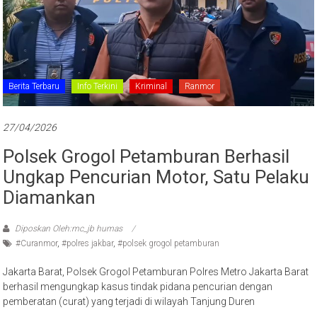
Berita Terbaru
Info Terkini
Kriminal
Ranmor
27/04/2026
Polsek Grogol Petamburan Berhasil
Ungkap Pencurian Motor, Satu Pelaku
Diamankan
Diposkan Oleh:mc_jb humas
#Curanmor
,
#polres jakbar
,
#polsek grogol petamburan
Jakarta Barat, Polsek Grogol Petamburan Polres Metro Jakarta Barat
berhasil mengungkap kasus tindak pidana pencurian dengan
pemberatan (curat) yang terjadi di wilayah Tanjung Duren