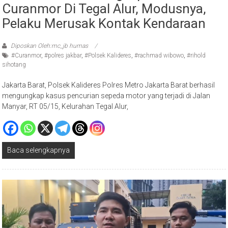
Pelaku Merusak Kontak Kendaraan
Diposkan Oleh:mc_jb humas
#Curanmor
,
#polres jakbar
,
#Polsek Kalideres
,
#rachmad wibowo
,
#rihold
sihotang
Jakarta Barat, Polsek Kalideres Polres Metro Jakarta Barat berhasil
mengungkap kasus pencurian sepeda motor yang terjadi di Jalan
Manyar, RT 05/15, Kelurahan Tegal Alur,
Baca selengkapnya