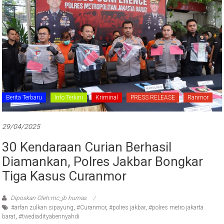
Berita Terbaru
Info Terkini
Kriminal
PRESS RELEASE
Ranmor
29/04/2025
30 Kendaraan Curian Berhasil
Diamankan, Polres Jakbar Bongkar
Tiga Kasus Curanmor
Diposkan Oleh:mc_jb humas
#arfan zulkan sipayung
,
#Curanmor
,
#polres jakbar
,
#polres metro jakarta
barat
,
#twediadityabennyahdi