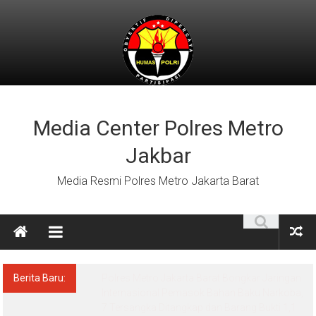
Lompat
ke
konten
Media Center Polres Metro
Jakbar
Media Resmi Polres Metro Jakarta Barat
Berita Baru:
Kapolres Metro Jakarta Barat Tinjau SPPG
dan Panen Sayuran Pokcoy Di Greenhouse
SPPG Polri Palmerah