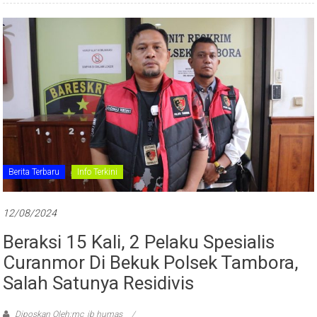
Berita Terbaru
Info Terkini
12/08/2024
Beraksi 15 Kali, 2 Pelaku Spesialis
Curanmor Di Bekuk Polsek Tambora,
Salah Satunya Residivis
Diposkan Oleh:mc_jb humas
#Curanmor
,
#polres jakbar
,
#polres metro jakarta barat
,
#Polsek Tambora
,