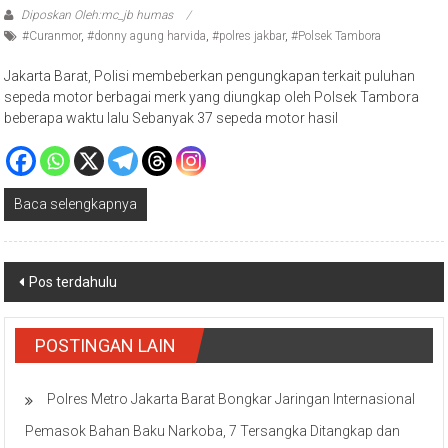
#Curanmor
,
#donny agung harvida
,
#polres jakbar
,
#Polsek Tambora
Jakarta Barat, Polisi membeberkan pengungkapan terkait puluhan
sepeda motor berbagai merk yang diungkap oleh Polsek Tambora
beberapa waktu lalu Sebanyak 37 sepeda motor hasil
Baca selengkapnya
Navigasi
Pos terdahulu
pos
POSTINGAN LAIN
Polres Metro Jakarta Barat Bongkar Jaringan Internasional
Pemasok Bahan Baku Narkoba, 7 Tersangka Ditangkap dan
Barang Bukti 1,1 ton Senilai Rp119 Miliar Dimusnahkan