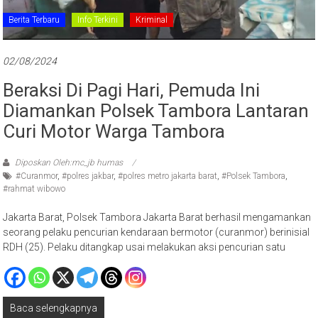
Berita Terbaru
Info Terkini
Kriminal
02/08/2024
Beraksi Di Pagi Hari, Pemuda Ini
Diamankan Polsek Tambora Lantaran
Curi Motor Warga Tambora
Diposkan Oleh:mc_jb humas
#Curanmor
,
#polres jakbar
,
#polres metro jakarta barat
,
#Polsek Tambora
,
#rahmat wibowo
Jakarta Barat, Polsek Tambora Jakarta Barat berhasil mengamankan
seorang pelaku pencurian kendaraan bermotor (curanmor) berinisial
RDH (25). Pelaku ditangkap usai melakukan aksi pencurian satu
Baca selengkapnya