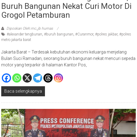
Grogol Petamburan
Diposkan Oleh:mc_jb humas
#alexander tengbunan
,
#buruh bangunan
,
#Curanmor
,
#polres jakbar
,
#polres
metro jakarta barat
Jakarta Barat – Terdesak kebutuhan ekonomi keluarga menjelang
Bulan Suci Ramadan, seorang buruh bangunan nekat mencuri sepeda
motor yang terparkir di halaman Kantor Pos,
Baca selengkapnya