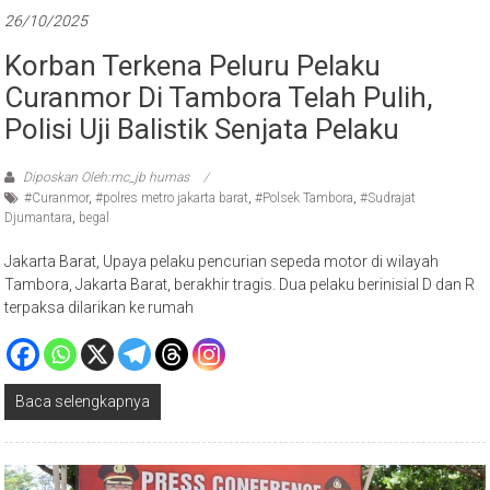
Korban Terkena Peluru Pelaku
Curanmor Di Tambora Telah Pulih,
Polisi Uji Balistik Senjata Pelaku
Diposkan Oleh:mc_jb humas
#Curanmor
,
#polres metro jakarta barat
,
#Polsek Tambora
,
#Sudrajat
Djumantara
,
begal
Jakarta Barat, Upaya pelaku pencurian sepeda motor di wilayah
Tambora, Jakarta Barat, berakhir tragis. Dua pelaku berinisial D dan R
terpaksa dilarikan ke rumah
Baca selengkapnya