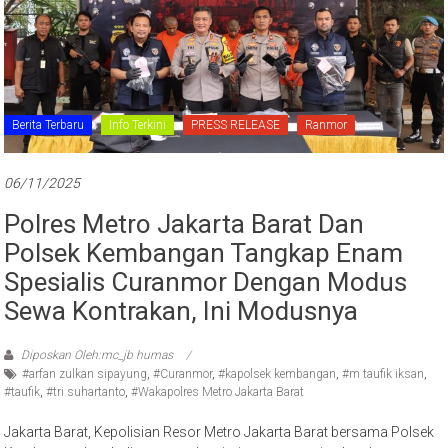
Berita Terbaru
Info Terkini
PRESS RELEASE
Ranmor
06/11/2025
Polres Metro Jakarta Barat Dan
Polsek Kembangan Tangkap Enam
Spesialis Curanmor Dengan Modus
Sewa Kontrakan, Ini Modusnya
Diposkan Oleh:mc_jb humas
#arfan zulkan sipayung
,
#Curanmor
,
#kapolsek kembangan
,
#m taufik iksan
,
#taufik
,
#tri suhartanto
,
#Wakapolres Metro Jakarta Barat
Jakarta Barat, Kepolisian Resor Metro Jakarta Barat bersama Polsek
Kembangan kembali mengungkap jaringan pencurian kendaraan