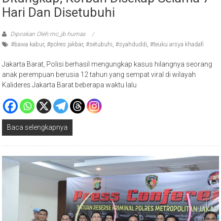
Ditangkap, Korban Disekap Selama 7
Hari Dan Disetubuhi
Diposkan Oleh:mc_jb humas
#bawa kabur
,
#polres jakbar
,
#setubuhi
,
#syahduddi
,
#teuku arsya khadafi
Jakarta Barat, Polisi berhasil mengungkap kasus hilangnya seorang
anak perempuan berusia 12 tahun yang sempat viral di wilayah
Kalideres Jakarta Barat beberapa waktu lalu
Baca selengkapnya