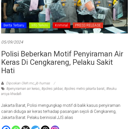
Berita Terbaru
Info Terkini
Kriminal
PRESS RELEASE
05/09/2024
Polisi Beberkan Motif Penyiraman Air
Keras Di Cengkareng, Pelaku Sakit
Hati
Diposkan Oleh:mc_jb humas
#penyiraman air keras
,
#polres jakbar
,
#polres metro jakarta barat
,
#teuku
arsya khadafi
Jakarta Barat, Polisi mengungkap motif di balik kasus penyiraman
cairan diduga air keras terhadap pasangan sejoli di Cengkareng,
Jakarta Barat. Pelaku berinisial JJS alias