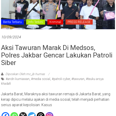
Berita Terbaru
Info Terkini
Kriminal
PRESS RELEASE
10/09/2024
Aksi Tawuran Marak Di Medsos,
Polres Jakbar Gencar Lakukan Patroli
Siber
Diposkan Oleh:mc_jb humas
#andri kurniawan
,
#media sosial
,
#patroli cyber
,
#tawuran
,
#teuku arsya
khadafi
Jakarta Barat, Maraknya aksi tawuran remaja di Jakarta Barat, yang
kerap dipicu melalui ajakan di media sosial, telah menjadi perhatian
serius aparat kepolisian. Kasus