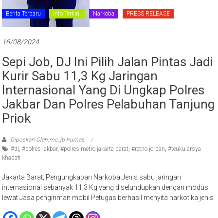
Berita Terbaru
Info Terkini
Narkoba
PRESS RELEASE
16/08/2024
Sepi Job, DJ Ini Pilih Jalan Pintas Jadi
Kurir Sabu 11,3 Kg Jaringan
Internasional Yang Di Ungkap Polres
Jakbar Dan Polres Pelabuhan Tanjung
Priok
Diposkan Oleh:mc_jb humas
#dj
,
#polres jakbar
,
#polres metro jakarta barat
,
#retno jordan
,
#teuku arsya
khadafi
Jakarta Barat, Pengungkapan Narkoba Jenis sabu jaringan
internasional sebanyak 11,3 Kg yang diselundupkan dengan modus
lewat Jasa pengiriman mobil Petugas berhasil menyita narkotika jenis