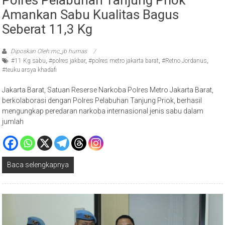
Polres Pelabuhan Tanjung Priok
Amankan Sabu Kualitas Bagus
Seberat 11,3 Kg
Diposkan Oleh:mc_jb humas
#11 Kg sabu
,
#polres jakbar
,
#polres metro jakarta barat
,
#Retno Jordanus
,
#teuku arsya khadafi
Jakarta Barat, Satuan Reserse Narkoba Polres Metro Jakarta Barat,
berkolaborasi dengan Polres Pelabuhan Tanjung Priok, berhasil
mengungkap peredaran narkoba internasional jenis sabu dalam
jumlah
Baca selengkapnya