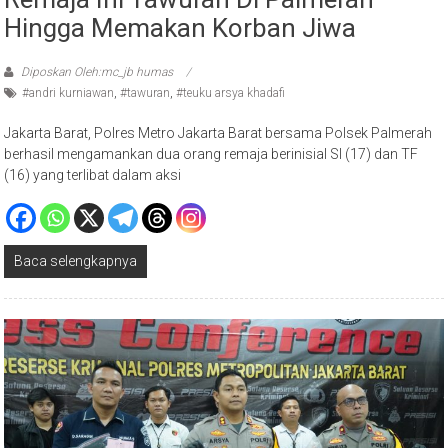
Remaja Ini Tawuran Di Palmerah
Hingga Memakan Korban Jiwa
Diposkan Oleh:mc_jb humas
#andri kurniawan
,
#tawuran
,
#teuku arsya khadafi
Jakarta Barat, Polres Metro Jakarta Barat bersama Polsek Palmerah
berhasil mengamankan dua orang remaja berinisial SI (17) dan TF
(16) yang terlibat dalam aksi
Baca selengkapnya