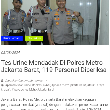
Berita Terbaru
Info Terkini
05/08/2024
Tes Urine Mendadak Di Polres Metro
Jakarta Barat, 119 Personel Diperiksa
Diposkan Oleh:mc_jb humas
#pemeriksaan urine
,
#polres jakbar
,
#polres metro jakarta barat
,
#teuku arsya
khadafi
,
#Wakapolres Metro Jakarta Barat
Jakarta Barat, Polres Metro Jakarta Barat melakukan kegiatan
pengawasan melekat (waskat) dengan melakukan pemeriksaan urine