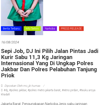
Berita Terbaru
Info Terkini
Narkoba
PRESS RELEASE
16/08/2024
Sepi Job, DJ Ini Pilih Jalan Pintas Jadi
Kurir Sabu 11,3 Kg Jaringan
Internasional Yang Di Ungkap Polres
Jakbar Dan Polres Pelabuhan Tanjung
Priok
Diposkan Oleh:mc_jb humas
#dj
,
#polres jakbar
,
#polres metro jakarta barat
,
#retno jordan
,
#teuku arsya
khadafi
Jakarta Barat, Pengungkapan Narkoba Jenis sabu jaringan