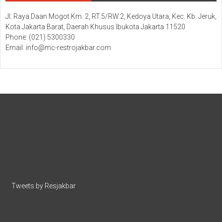
Jl. Raya Daan Mogot Km. 2, RT.5/RW.2, Kedoya Utara, Kec. Kb. Jeruk,
Kota Jakarta Barat, Daerah Khusus Ibukota Jakarta 11520
Phone: (021) 5300330
Email: info@mc-restrojakbar.com
Tweets by Resjakbar