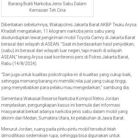
Barang Bukti Narkoba Jenis Sabu Dalam
Kemasan Teh Cina
Diberitakan sebelumnya, Wakapolres Jakarta Barat AKBP Teuku Arysa
Khadafi mengatakan, 11 kilogram narkoba jenis sabu yang
diselundupkan lewat pengiriman mobil Toyota Camry di Jakarta Barat
berasal dari wilayah di ASEAN. “Saat ini berdasarkan hasil penyidikan,
(sabu) ini berasal dari wilayah luar negeri, tapi masih di wilayah
ASEAN,” terang Arysa saat konferensi pers di Polres Jakarta Barat,
Rabu (14/8/2024).
“Dan juga untuk kualitas psikotropika ini di kualitas yang cukup baik,
sehingga memang barang ini memiliki nilai jual yang cukup tinggi,
yang menyebabkan para pelaku mau mengedarkan,” sambung dia.
Sementara Wakasat Reserse Narkoba Kompol Retno Jordan
menjelaskan, pengungkapan kasus ini bermula dari informasi
masyarakat berkait adanya narkoba jenis sabu dalam mobil yang
dikirim dari Medan, Sumatera Utara, ke pelabuhan di Jawa Barat.
Menurut Jordan, ruang pada pintu-pintu mobil tersebut telah
dimodifikasi sedemikian rupa, sehingga bisa digunakan untuk