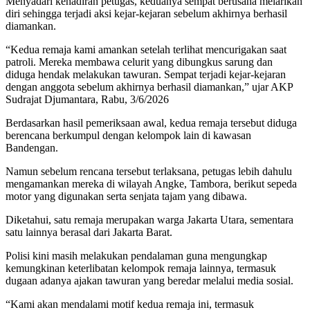
Menyadari kehadiran petugas, keduanya sempat berusaha melarikan
diri sehingga terjadi aksi kejar-kejaran sebelum akhirnya berhasil
diamankan.
“Kedua remaja kami amankan setelah terlihat mencurigakan saat
patroli. Mereka membawa celurit yang dibungkus sarung dan
diduga hendak melakukan tawuran. Sempat terjadi kejar-kejaran
dengan anggota sebelum akhirnya berhasil diamankan,” ujar AKP
Sudrajat Djumantara, Rabu, 3/6/2026
Berdasarkan hasil pemeriksaan awal, kedua remaja tersebut diduga
berencana berkumpul dengan kelompok lain di kawasan
Bandengan.
Namun sebelum rencana tersebut terlaksana, petugas lebih dahulu
mengamankan mereka di wilayah Angke, Tambora, berikut sepeda
motor yang digunakan serta senjata tajam yang dibawa.
Diketahui, satu remaja merupakan warga Jakarta Utara, sementara
satu lainnya berasal dari Jakarta Barat.
Polisi kini masih melakukan pendalaman guna mengungkap
kemungkinan keterlibatan kelompok remaja lainnya, termasuk
dugaan adanya ajakan tawuran yang beredar melalui media sosial.
“Kami akan mendalami motif kedua remaja ini, termasuk