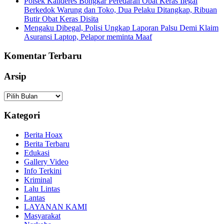
Polsek Kalideres Bongkar Peredaran Obat Keras Ilegal
Berkedok Warung dan Toko, Dua Pelaku Ditangkap, Ribuan
Butir Obat Keras Disita
Mengaku Dibegal, Polisi Ungkap Laporan Palsu Demi Klaim
Asuransi Laptop, Pelapor meminta Maaf
Komentar Terbaru
Arsip
Arsip
Kategori
Berita Hoax
Berita Terbaru
Edukasi
Gallery Video
Info Terkini
Kriminal
Lalu Lintas
Lantas
LAYANAN KAMI
Masyarakat