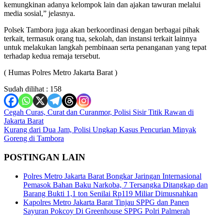
kemungkinan adanya kelompok lain dan ajakan tawuran melalui
media sosial,” jelasnya.
Polsek Tambora juga akan berkoordinasi dengan berbagai pihak
terkait, termasuk orang tua, sekolah, dan instansi terkait lainnya
untuk melakukan langkah pembinaan serta penanganan yang tepat
terhadap kedua remaja tersebut.
( Humas Polres Metro Jakarta Barat )
Sudah dilihat :
158
Navigasi
Cegah Curas, Curat dan Curanmor, Polisi Sisir Titik Rawan di
Jakarta Barat
pos
Kurang dari Dua Jam, Polisi Ungkap Kasus Pencurian Minyak
Goreng di Tambora
POSTINGAN LAIN
Polres Metro Jakarta Barat Bongkar Jaringan Internasional
Pemasok Bahan Baku Narkoba, 7 Tersangka Ditangkap dan
Barang Bukti 1,1 ton Senilai Rp119 Miliar Dimusnahkan
Kapolres Metro Jakarta Barat Tinjau SPPG dan Panen
Sayuran Pokcoy Di Greenhouse SPPG Polri Palmerah