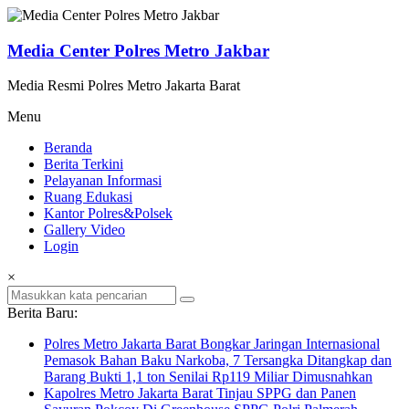
Lompat
ke
konten
Media Center Polres Metro Jakbar
Media Resmi Polres Metro Jakarta Barat
Menu
Beranda
Berita Terkini
Pelayanan Informasi
Ruang Edukasi
Kantor Polres&Polsek
Gallery Video
Login
×
Berita Baru:
Polres Metro Jakarta Barat Bongkar Jaringan Internasional
Pemasok Bahan Baku Narkoba, 7 Tersangka Ditangkap dan
Barang Bukti 1,1 ton Senilai Rp119 Miliar Dimusnahkan
Kapolres Metro Jakarta Barat Tinjau SPPG dan Panen