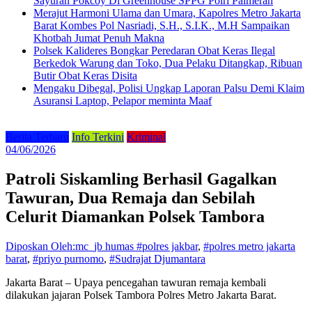
Sayuran Pokcoy Di Greenhouse SPPG Polri Palmerah
Merajut Harmoni Ulama dan Umara, Kapolres Metro Jakarta
Barat Kombes Pol Nasriadi, S.H., S.I.K., M.H Sampaikan
Khotbah Jumat Penuh Makna
Polsek Kalideres Bongkar Peredaran Obat Keras Ilegal
Berkedok Warung dan Toko, Dua Pelaku Ditangkap, Ribuan
Butir Obat Keras Disita
Mengaku Dibegal, Polisi Ungkap Laporan Palsu Demi Klaim
Asuransi Laptop, Pelapor meminta Maaf
Berita Terbaru
Info Terkini
Kriminal
04/06/2026
Patroli Siskamling Berhasil Gagalkan
Tawuran, Dua Remaja dan Sebilah
Celurit Diamankan Polsek Tambora
Diposkan Oleh:mc_jb humas
#polres jakbar
,
#polres metro jakarta
barat
,
#priyo purnomo
,
#Sudrajat Djumantara
Jakarta Barat – Upaya pencegahan tawuran remaja kembali
dilakukan jajaran Polsek Tambora Polres Metro Jakarta Barat.