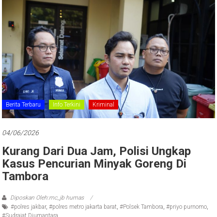
Berita Terbaru
Info Terkini
Kriminal
04/06/2026
Kurang Dari Dua Jam, Polisi Ungkap
Kasus Pencurian Minyak Goreng Di
Tambora
Diposkan Oleh:mc_jb humas
#polres jakbar
,
#polres metro jakarta barat
,
#Polsek Tambora
,
#priyo purnomo
,
#Sudrajat Djumantara