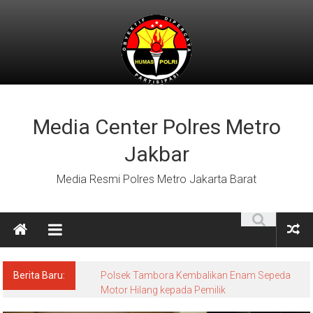
Lompat
ke
konten
Media Center Polres Metro
Jakbar
Media Resmi Polres Metro Jakarta Barat
Berita Baru:
Polsek Tambora Kembalikan Enam Sepeda
Motor Hilang kepada Pemilik