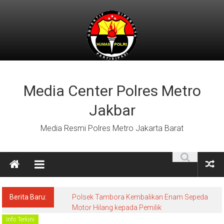
Lompat
ke
konten
Media Center Polres Metro
Jakbar
Media Resmi Polres Metro Jakarta Barat
Berita Baru:
Polsek Tambora Kembalikan Enam Sepeda
Motor Hilang kepada Pemilik
Info Terkini