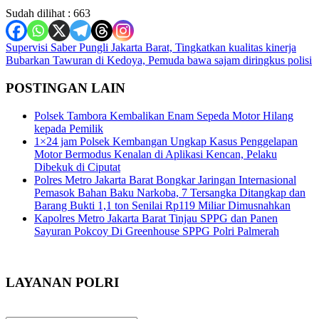
Sudah dilihat :
663
Navigasi
Supervisi Saber Pungli Jakarta Barat, Tingkatkan kualitas kinerja
Bubarkan Tawuran di Kedoya, Pemuda bawa sajam diringkus polisi
pos
POSTINGAN LAIN
Polsek Tambora Kembalikan Enam Sepeda Motor Hilang
kepada Pemilik
1×24 jam Polsek Kembangan Ungkap Kasus Penggelapan
Motor Bermodus Kenalan di Aplikasi Kencan, Pelaku
Dibekuk di Ciputat
Polres Metro Jakarta Barat Bongkar Jaringan Internasional
Pemasok Bahan Baku Narkoba, 7 Tersangka Ditangkap dan
Barang Bukti 1,1 ton Senilai Rp119 Miliar Dimusnahkan
Kapolres Metro Jakarta Barat Tinjau SPPG dan Panen
Sayuran Pokcoy Di Greenhouse SPPG Polri Palmerah
LAYANAN POLRI