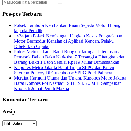
Pos-pos Terbaru
Polsek Tambora Kembalikan Enam Sepeda Motor Hilang
kepada Pemilik
1×24 jam Polsek Kembangan Ungkap Kasus Penggelapan
Motor Bermodus Kenalan di Aplikasi Kencan, Pelaku
Dibekuk di Ciputat
Polres Metro Jakarta Barat Bongkar Jaringan Internasional
Pemasok Bahan Baku Narkoba, 7 Tersangka Ditangkap dan
Barang Bukti 1,1 ton Senilai Rp119 Miliar Dimusnahkan
Kapolres Metro Jakarta Barat Tinjau SPPG dan Panen
Sayuran Pokcoy Di Greenhouse SPPG Polri Palmerah
Merajut Harmoni Ulama dan Umara, Kapolres Metro Jakarta
Barat Kombes Pol Nasriadi, S.H., S.I.K., M.H Sampaikan
Khotbah Jumat Penuh Makna
Komentar Terbaru
Arsip
Arsip