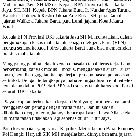
Muhammad Zein SH MSi 2. Kepala BPN Provinsi Dki Jakarta
Jaya, SH, MH, Kepala BPN Jakarta Barat Ir. Nandar Agus Taruna,
Kapolsek Palmerah Restro Jakbar Ade Rosa, SH, para Camat
jajaran Walikota Jakarta Barat, para Lurah jajaran Kota Jakarta
Barat.
Kepala BPN Provinsi DKI Jakarta Jaya SH M, mengatakan, dalam
pengungkapan kasus mafia tanah sebagai efek jera, kami (BPN)
merasa senang kepada Polres Jakarta Barat yang bisa membongkar
praktek mafia tanah.
Yang paling penting adalah kenapa masalah tanah terus terjadi dan
berkembang, banyak modus – modus, menggadaikan surat – surat
tanah, peradilan gugatan kenapa terjadi pra dan pasca, pengecekan
sertifikat. Dengan tertangkapnya mafia sehingga bisa membuat efek
jera, dalam tahun 2019 dari BPN ada sensus tanah harus terdaftar di
seluruh DKI Jakarta
“Saya ucapkan terima kasih kepada Polri yang turut bersama kami
menggemakan perang dengan mafia tanah. Dan ini sudah
dibuktikan dengan terungkapnya beberapa kasus. Insya Alla setelah
ini mafia tanah tidak akan lagi sebebas dulu” Tutur Jaya.
Pada kesempatan yang sama, Kapolres Metro Jakarta Barat Kombes
Pol Hengki Haryadi SIK MH menjelaskan, dirinya bersama jajaran