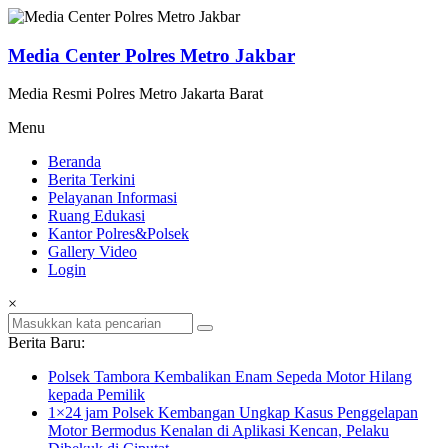
Lompat
ke
konten
Media Center Polres Metro Jakbar
Media Resmi Polres Metro Jakarta Barat
Menu
Beranda
Berita Terkini
Pelayanan Informasi
Ruang Edukasi
Kantor Polres&Polsek
Gallery Video
Login
×
Berita Baru:
Polsek Tambora Kembalikan Enam Sepeda Motor Hilang
kepada Pemilik
1×24 jam Polsek Kembangan Ungkap Kasus Penggelapan
Motor Bermodus Kenalan di Aplikasi Kencan, Pelaku