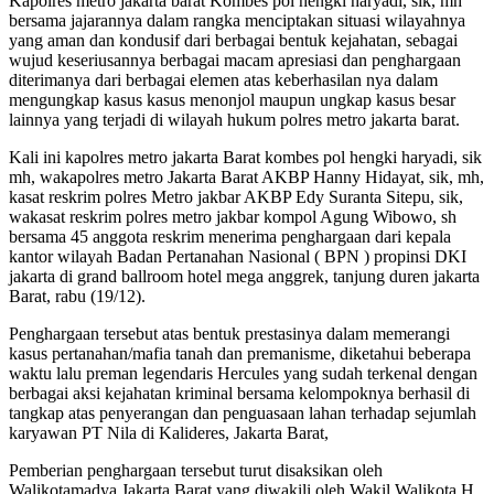
Kapolres metro jakarta barat Kombes pol hengki haryadi, sik, mh
bersama jajarannya dalam rangka menciptakan situasi wilayahnya
yang aman dan kondusif dari berbagai bentuk kejahatan, sebagai
wujud keseriusannya berbagai macam apresiasi dan penghargaan
diterimanya dari berbagai elemen atas keberhasilan nya dalam
mengungkap kasus kasus menonjol maupun ungkap kasus besar
lainnya yang terjadi di wilayah hukum polres metro jakarta barat.
Kali ini kapolres metro jakarta Barat kombes pol hengki haryadi, sik
mh, wakapolres metro Jakarta Barat AKBP Hanny Hidayat, sik, mh,
kasat reskrim polres Metro jakbar AKBP Edy Suranta Sitepu, sik,
wakasat reskrim polres metro jakbar kompol Agung Wibowo, sh
bersama 45 anggota reskrim menerima penghargaan dari kepala
kantor wilayah Badan Pertanahan Nasional ( BPN ) propinsi DKI
jakarta di grand ballroom hotel mega anggrek, tanjung duren jakarta
Barat, rabu (19/12).
Penghargaan tersebut atas bentuk prestasinya dalam memerangi
kasus pertanahan/mafia tanah dan premanisme, diketahui beberapa
waktu lalu preman legendaris Hercules yang sudah terkenal dengan
berbagai aksi kejahatan kriminal bersama kelompoknya berhasil di
tangkap atas penyerangan dan penguasaan lahan terhadap sejumlah
karyawan PT Nila di Kalideres, Jakarta Barat,
Pemberian penghargaan tersebut turut disaksikan oleh
Walikotamadya Jakarta Barat yang diwakili oleh Wakil Walikota H.