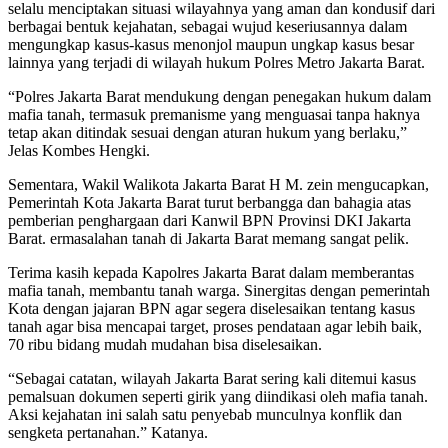
selalu menciptakan situasi wilayahnya yang aman dan kondusif dari
berbagai bentuk kejahatan, sebagai wujud keseriusannya dalam
mengungkap kasus-kasus menonjol maupun ungkap kasus besar
lainnya yang terjadi di wilayah hukum Polres Metro Jakarta Barat.
“Polres Jakarta Barat mendukung dengan penegakan hukum dalam
mafia tanah, termasuk premanisme yang menguasai tanpa haknya
tetap akan ditindak sesuai dengan aturan hukum yang berlaku,”
Jelas Kombes Hengki.
Sementara, Wakil Walikota Jakarta Barat H M. zein mengucapkan,
Pemerintah Kota Jakarta Barat turut berbangga dan bahagia atas
pemberian penghargaan dari Kanwil BPN Provinsi DKI Jakarta
Barat. ermasalahan tanah di Jakarta Barat memang sangat pelik.
Terima kasih kepada Kapolres Jakarta Barat dalam memberantas
mafia tanah, membantu tanah warga. Sinergitas dengan pemerintah
Kota dengan jajaran BPN agar segera diselesaikan tentang kasus
tanah agar bisa mencapai target, proses pendataan agar lebih baik,
70 ribu bidang mudah mudahan bisa diselesaikan.
“Sebagai catatan, wilayah Jakarta Barat sering kali ditemui kasus
pemalsuan dokumen seperti girik yang diindikasi oleh mafia tanah.
Aksi kejahatan ini salah satu penyebab munculnya konflik dan
sengketa pertanahan.” Katanya.