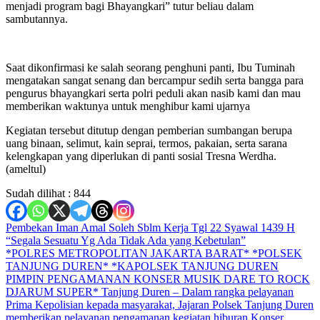
menjadi program bagi Bhayangkari” tutur beliau dalam
sambutannya.
Saat dikonfirmasi ke salah seorang penghuni panti, Ibu Tuminah
mengatakan sangat senang dan bercampur sedih serta bangga para
pengurus bhayangkari serta polri peduli akan nasib kami dan mau
memberikan waktunya untuk menghibur kami ujarnya
Kegiatan tersebut ditutup dengan pemberian sumbangan berupa
uang binaan, selimut, kain seprai, termos, pakaian, serta sarana
kelengkapan yang diperlukan di panti sosial Tresna Werdha.
(ameltul)
Sudah dilihat :
844
Navigasi
Pembekan Iman Amal Soleh Sblm Kerja Tgl 22 Syawal 1439 H
“Segala Sesuatu Yg Ada Tidak Ada yang Kebetulan”
pos
*POLRES METROPOLITAN JAKARTA BARAT* *POLSEK
TANJUNG DUREN* *KAPOLSEK TANJUNG DUREN
PIMPIN PENGAMANAN KONSER MUSIK DARE TO ROCK
DJARUM SUPER* Tanjung Duren – Dalam rangka pelayanan
Prima Kepolisian kepada masyarakat, Jajaran Polsek Tanjung Duren
memberikan pelayanan pengamanan kegiatan hiburan Konser