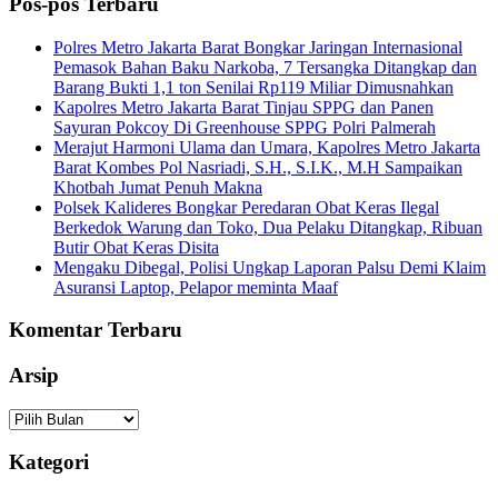
Pos-pos Terbaru
Polres Metro Jakarta Barat Bongkar Jaringan Internasional
Pemasok Bahan Baku Narkoba, 7 Tersangka Ditangkap dan
Barang Bukti 1,1 ton Senilai Rp119 Miliar Dimusnahkan
Kapolres Metro Jakarta Barat Tinjau SPPG dan Panen
Sayuran Pokcoy Di Greenhouse SPPG Polri Palmerah
Merajut Harmoni Ulama dan Umara, Kapolres Metro Jakarta
Barat Kombes Pol Nasriadi, S.H., S.I.K., M.H Sampaikan
Khotbah Jumat Penuh Makna
Polsek Kalideres Bongkar Peredaran Obat Keras Ilegal
Berkedok Warung dan Toko, Dua Pelaku Ditangkap, Ribuan
Butir Obat Keras Disita
Mengaku Dibegal, Polisi Ungkap Laporan Palsu Demi Klaim
Asuransi Laptop, Pelapor meminta Maaf
Komentar Terbaru
Arsip
Arsip
Kategori