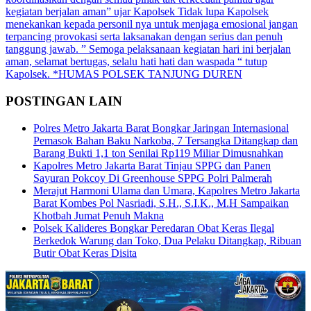
kegiatan berjalan aman” ujar Kapolsek Tidak lupa Kapolsek
menekankan kepada personil nya untuk menjaga emosional jangan
terpancing provokasi serta laksanakan dengan serius dan penuh
tanggung jawab. ” Semoga pelaksanaan kegiatan hari ini berjalan
aman, selamat bertugas, selalu hati hati dan waspada “ tutup
Kapolsek. *HUMAS POLSEK TANJUNG DUREN
POSTINGAN LAIN
Polres Metro Jakarta Barat Bongkar Jaringan Internasional
Pemasok Bahan Baku Narkoba, 7 Tersangka Ditangkap dan
Barang Bukti 1,1 ton Senilai Rp119 Miliar Dimusnahkan
Kapolres Metro Jakarta Barat Tinjau SPPG dan Panen
Sayuran Pokcoy Di Greenhouse SPPG Polri Palmerah
Merajut Harmoni Ulama dan Umara, Kapolres Metro Jakarta
Barat Kombes Pol Nasriadi, S.H., S.I.K., M.H Sampaikan
Khotbah Jumat Penuh Makna
Polsek Kalideres Bongkar Peredaran Obat Keras Ilegal
Berkedok Warung dan Toko, Dua Pelaku Ditangkap, Ribuan
Butir Obat Keras Disita