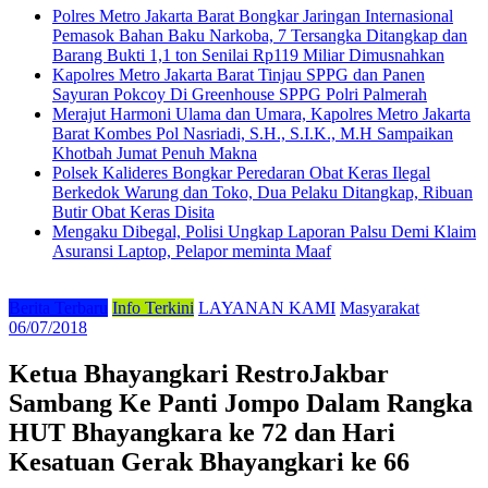
Polres Metro Jakarta Barat Bongkar Jaringan Internasional
Pemasok Bahan Baku Narkoba, 7 Tersangka Ditangkap dan
Barang Bukti 1,1 ton Senilai Rp119 Miliar Dimusnahkan
Kapolres Metro Jakarta Barat Tinjau SPPG dan Panen
Sayuran Pokcoy Di Greenhouse SPPG Polri Palmerah
Merajut Harmoni Ulama dan Umara, Kapolres Metro Jakarta
Barat Kombes Pol Nasriadi, S.H., S.I.K., M.H Sampaikan
Khotbah Jumat Penuh Makna
Polsek Kalideres Bongkar Peredaran Obat Keras Ilegal
Berkedok Warung dan Toko, Dua Pelaku Ditangkap, Ribuan
Butir Obat Keras Disita
Mengaku Dibegal, Polisi Ungkap Laporan Palsu Demi Klaim
Asuransi Laptop, Pelapor meminta Maaf
Berita Terbaru
Info Terkini
LAYANAN KAMI
Masyarakat
06/07/2018
Ketua Bhayangkari RestroJakbar
Sambang Ke Panti Jompo Dalam Rangka
HUT Bhayangkara ke 72 dan Hari
Kesatuan Gerak Bhayangkari ke 66