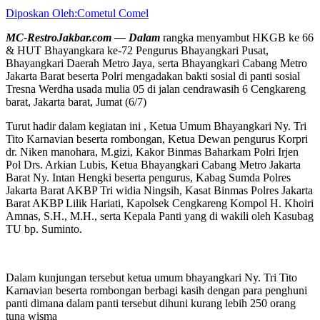
Diposkan Oleh:Cometul Comel
MC-RestroJakbar.com — Dalam
rangka menyambut HKGB ke 66
& HUT Bhayangkara ke-72 Pengurus Bhayangkari Pusat,
Bhayangkari Daerah Metro Jaya, serta Bhayangkari Cabang Metro
Jakarta Barat beserta Polri mengadakan bakti sosial di panti sosial
Tresna Werdha usada mulia 05 di jalan cendrawasih 6 Cengkareng
barat, Jakarta barat, Jumat (6/7)
Turut hadir dalam kegiatan ini , Ketua Umum Bhayangkari Ny. Tri
Tito Karnavian beserta rombongan, Ketua Dewan pengurus Korpri
dr. Niken manohara, M.gizi, Kakor Binmas Baharkam Polri Irjen
Pol Drs. Arkian Lubis, Ketua Bhayangkari Cabang Metro Jakarta
Barat Ny. Intan Hengki beserta pengurus, Kabag Sumda Polres
Jakarta Barat AKBP Tri widia Ningsih, Kasat Binmas Polres Jakarta
Barat AKBP Lilik Hariati, Kapolsek Cengkareng Kompol H. Khoiri
Amnas, S.H., M.H., serta Kepala Panti yang di wakili oleh Kasubag
TU bp. Suminto.
Dalam kunjungan tersebut ketua umum bhayangkari Ny. Tri Tito
Karnavian beserta rombongan berbagi kasih dengan para penghuni
panti dimana dalam panti tersebut dihuni kurang lebih 250 orang
tuna wisma