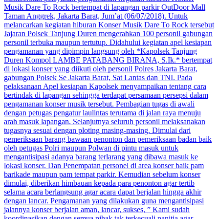
Musik Dare To Rock bertempat di lapangan parkir OutDoor Mall
Taman Anggrek, Jakarta Barat, Jum’at (06/07/2018). Untuk
melancarkan kegiatan hiburan Konser Musik Dare To Rock tersebut
Jajaran Polsek Tanjung Duren mengerahkan 100 personil gabungan
personil terbuka maupun tertutup. Didahului kegiatan apel kesiapan
pengamanan yang dipimpin langsung oleh *Kapolsek Tanjung
Duren Kompol LAMBE PATABANG BIRANA, S.Ik.* bertempat
di lokasi konser yang diikuti oleh personil Polres Jakarta Barat,
gabungan Polsek Se Jakarta Barat, Sat Lantas dan TNI. Pada
pelaksanaan Apel kesiapan Kapolsek menyampaikan tentang cara
bertindak di lapangan sehingga terdapat persamaan persepsi dalam
pengamanan konser musik tersebut. Pembagian tugas di awali
dengan petugas pengatur laulintas terutama di jalan raya menuju
arah masuk lapangan. Selanjutnya seluruh personil melaksanakan
tugasnya sesuai dengan ploting masing-masing. Dimulai dari
pemeriksaan barang bawaan penonton dan pemeriksaan badan baik
oleh petugas Polri maupun Polwan di pintu masuk untuk
mengantisipasi adanya barang terlarang yang dibawa masuk ke
lokasi konser. Dan Penempatan personel di area konser baik pam
barikade maupun pam tempat parkir. Kemudian sebelum konser
dimulai, diberikan himbauan kepada para penonton agar tertib
selama acara berlangsung agar acara dapat berjalan hingga akhir
dengan lancar. Pengamanan yang dilakukan guna mengantisipasi
jalannya konser berjalan aman, lancar, sukses, ” Kami sudah
koordinasikan dengan semua pihak tak terkecuali panitia agar