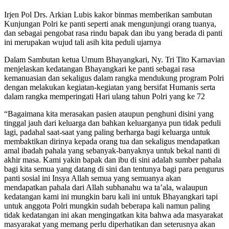
Irjen Pol Drs. Arkian Lubis kakor binmas memberikan sambutan
Kunjungan Polri ke panti seperti anak mengunjungi orang tuanya,
dan sebagai pengobat rasa rindu bapak dan ibu yang berada di panti
ini merupakan wujud tali asih kita peduli ujarnya
Dalam Sambutan ketua Umum Bhayangkari, Ny. Tri Tito Karnavian
menjelaskan kedatangan Bhayangkari ke panti sebagai rasa
kemanuasian dan sekaligus dalam rangka mendukung program Polri
dengan melakukan kegiatan-kegiatan yang bersifat Humanis serta
dalam rangka memperingati Hari ulang tahun Polri yang ke 72
“Bagaimana kita merasakan pasien ataupun penghuni disini yang
tinggal jauh dari keluarga dan bahkan keluarganya pun tidak peduli
lagi, padahal saat-saat yang paling berharga bagi keluarga untuk
membaktikan dirinya kepada orang tua dan sekaligus mendapatkan
amal ibadah pahala yang sebanyak-banyaknya untuk bekal nanti di
akhir masa. Kami yakin bapak dan ibu di sini adalah sumber pahala
bagi kita semua yang datang di sini dan tentunya bagi para pengurus
panti sosial ini Insya Allah semua yang semuanya akan
mendapatkan pahala dari Allah subhanahu wa ta’ala, walaupun
kedatangan kami ini mungkin baru kali ini untuk Bhayangkari tapi
untuk anggota Polri mungkin sudah beberapa kali namun paling
tidak kedatangan ini akan mengingatkan kita bahwa ada masyarakat
masyarakat yang memang perlu diperhatikan dan seterusnya akan