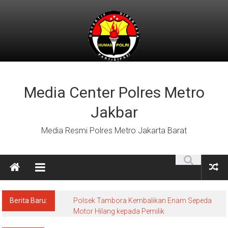
Lompat
ke
konten
Media Center Polres Metro
Jakbar
Media Resmi Polres Metro Jakarta Barat
Berita Baru:
Polsek Tambora Kembalikan Enam Sepeda
Motor Hilang kepada Pemilik