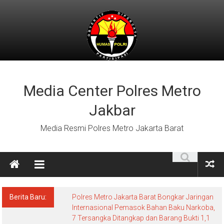
Lompat
ke
konten
Media Center Polres Metro
Jakbar
Media Resmi Polres Metro Jakarta Barat
Berita Baru:
Polres Metro Jakarta Barat Bongkar Jaringan
Internasional Pemasok Bahan Baku Narkoba,
7 Tersangka Ditangkap dan Barang Bukti 1,1