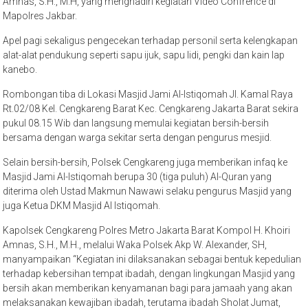
Amnas, S.H., M.H, yang menghadiri kegiatan Video Confrence di
Mapolres Jakbar.
Apel pagi sekaligus pengecekan terhadap personil serta kelengkapan
alat-alat pendukung seperti sapu ijuk, sapu lidi, pengki dan kain lap
kanebo.
Rombongan tiba di Lokasi Masjid Jami Al-Istiqomah Jl. Kamal Raya
Rt.02/08 Kel. Cengkareng Barat Kec. Cengkareng Jakarta Barat sekira
pukul 08.15 Wib dan langsung memulai kegiatan bersih-bersih
bersama dengan warga sekitar serta dengan pengurus mesjid.
Selain bersih-bersih, Polsek Cengkareng juga memberikan infaq ke
Masjid Jami Al-Istiqomah berupa 30 (tiga puluh) Al-Quran yang
diterima oleh Ustad Makmun Nawawi selaku pengurus Masjid yang
juga Ketua DKM Masjid Al Istiqomah.
Kapolsek Cengkareng Polres Metro Jakarta Barat Kompol H. Khoiri
Amnas, S.H., M.H., melalui Waka Polsek Akp W. Alexander, SH,
manyampaikan “Kegiatan ini dilaksanakan sebagai bentuk kepedulian
terhadap kebersihan tempat ibadah, dengan lingkungan Masjid yang
bersih akan memberikan kenyamanan bagi para jamaah yang akan
melaksanakan kewajiban ibadah, terutama ibadah Sholat Jumat,