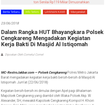
ton Senilai Rp119 Miliar Dimusnahkan
Berita Terbaru
Info Terkini
LAYANAN KAMI
Masyarakat
23/06/2018
Dalam Rangka HUT Bhayangkara Polsek
Cengkareng Mengadakan Kegiatan
Kerja Bakti Di Masjid Al Istiqomah
Diposkan Oleh:Cometul Comel
MC-RestroJakbar.com — Polsek Cengkareng
Polres Metro Jakarta
Barat mengadakan kegiatan kerja bakti bersih-bersih di Masjid Al
Istiqomah. Jum’at (22/06/2018)
Kegiatan bersih-bersih ini dimulai dengan Apel pagi dihalaman
Mapolsek Cengkareng yang diambil oleh Waka Polsek Akp. W.
Alexander, SH, mewakili Kapolsek Cengkareng Kompol H. Khoiri