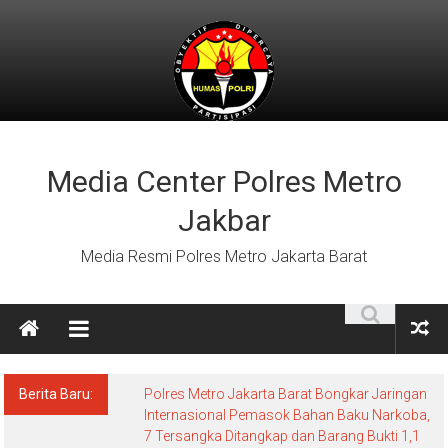
Lompat
ke
konten
Media Center Polres Metro
Jakbar
Media Resmi Polres Metro Jakarta Barat
Berita Baru:
Polres Metro Jakarta Barat Bongkar Jaringan
Internasional Pemasok Bahan Baku Narkoba,
7 Tersangka Ditangkap dan Barang Bukti 1,1