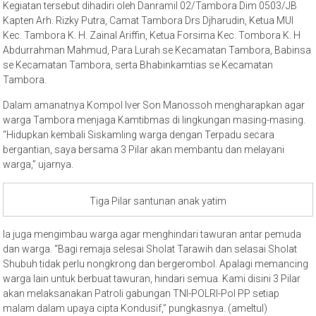
Kegiatan tersebut dihadiri oleh Danramil 02/Tambora Dim 0503/JB
Kapten Arh. Rizky Putra, Camat Tambora Drs Djharudin, Ketua MUI
Kec. Tambora K. H. Zainal Ariffin, Ketua Forsima Kec. Tombora K. H
Abdurrahman Mahmud, Para Lurah se Kecamatan Tambora, Babinsa
se Kecamatan Tambora, serta Bhabinkamtias se Kecamatan
Tambora.
Dalam amanatnya Kompol Iver Son Manossoh mengharapkan agar
warga Tambora menjaga Kamtibmas di lingkungan masing-masing.
“Hidupkan kembali Siskamling warga dengan Terpadu secara
bergantian, saya bersama 3 Pilar akan membantu dan melayani
warga,” ujarnya.
Tiga Pilar santunan anak yatim
Ia juga mengimbau warga agar menghindari tawuran antar pemuda
dan warga. “Bagi remaja selesai Sholat Tarawih dan selasai Sholat
Shubuh tidak perlu nongkrong dan bergerombol. Apalagi memancing
warga lain untuk berbuat tawuran, hindari semua. Kami disini 3 Pilar
akan melaksanakan Patroli gabungan TNI-POLRI-Pol PP setiap
malam dalam upaya cipta Kondusif,” pungkasnya. (ameltul)