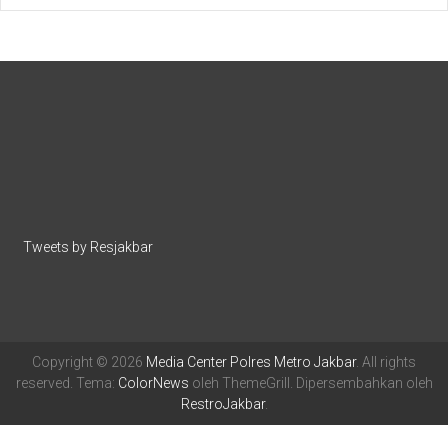
Tweets by Resjakbar
Copyright © 2026
Media Center Polres Metro Jakbar
. All rights
reserved. Tema:
ColorNews
oleh ThemeGrill. Dipersembahkan oleh
RestroJakbar
.