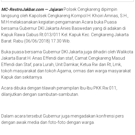
MC-RestroJakbar.com — Jajaran
Polsek Cengkareng dipimpin
langsung oleh Kapolsek Cengkareng Kompol H. Khoiri Amnas, S.H.,
M.H melaksanakan kegiatan pengamanan Acara buka Puasa
bersama Gubernur DKI Jakarta Anies Baswedan yang di adakan di
Kapuk Rawa Gabus Rt.013/011 Kel. Kapuk Kec. Cengkareng Jakarta
Barat. Rabu (06/06/2018) 17.30 Wib.
Buka puasa bersama Gubernur DKI Jakarta juga dihadiri oleh Walikota
Jakarta Barat H. Anas Effendi dan staf, Camat Cengkareng Masud
Effendi dan Staf, para Lurah, Unit Damkar, Ketua Rw dan Rt, Lmk,
tokoh masyarakat dan tokoh Agama, ormas dan warga masyarakat
Kapuk dan sekitarnya.
Acara dibuka dengan tilawah penampilan Ibu-Ibu PKK Rw.011,
dilanjutkan dengan sambutan-sambutan.
Dalam acara tersebut Gubernur juga mengadakan konfrensi pers
dengan awak media dan foto-foto dengan warga.