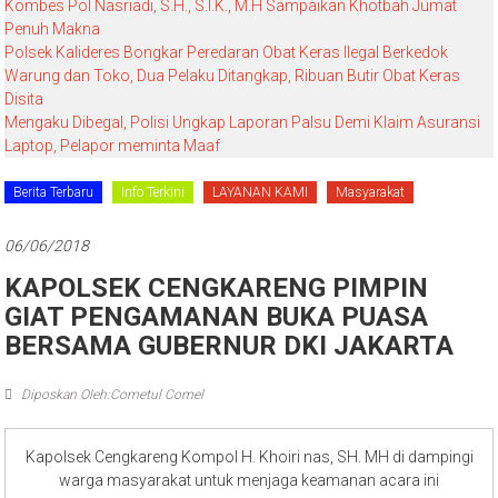
Kombes Pol Nasriadi, S.H., S.I.K., M.H Sampaikan Khotbah Jumat
Penuh Makna
Polsek Kalideres Bongkar Peredaran Obat Keras Ilegal Berkedok
Warung dan Toko, Dua Pelaku Ditangkap, Ribuan Butir Obat Keras
Disita
Mengaku Dibegal, Polisi Ungkap Laporan Palsu Demi Klaim Asuransi
Laptop, Pelapor meminta Maaf
Berita Terbaru
Info Terkini
LAYANAN KAMI
Masyarakat
06/06/2018
KAPOLSEK CENGKARENG PIMPIN
GIAT PENGAMANAN BUKA PUASA
BERSAMA GUBERNUR DKI JAKARTA
Diposkan Oleh:Cometul Comel
Kapolsek Cengkareng Kompol H. Khoiri nas, SH. MH di dampingi
warga masyarakat untuk menjaga keamanan acara ini