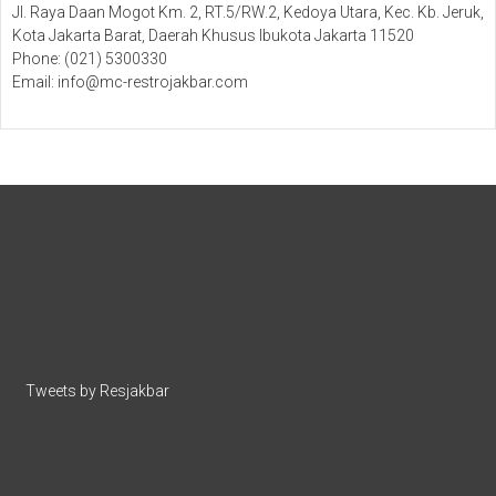
Jl. Raya Daan Mogot Km. 2, RT.5/RW.2, Kedoya Utara, Kec. Kb. Jeruk,
Kota Jakarta Barat, Daerah Khusus Ibukota Jakarta 11520
Phone: (021) 5300330
Email: info@mc-restrojakbar.com
Tweets by Resjakbar