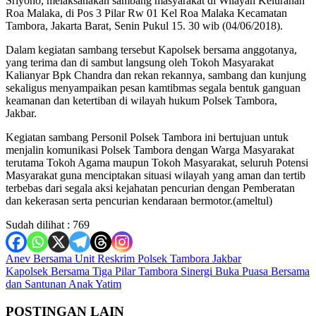
Sriyono, melaksanakan sambang masyarakat di Wilayah Kelurahan
Roa Malaka, di Pos 3 Pilar Rw 01 Kel Roa Malaka Kecamatan
Tambora, Jakarta Barat, Senin Pukul 15. 30 wib (04/06/2018).
Dalam kegiatan sambang tersebut Kapolsek bersama anggotanya,
yang terima dan di sambut langsung oleh Tokoh Masyarakat
Kalianyar Bpk Chandra dan rekan rekannya, sambang dan kunjung
sekaligus menyampaikan pesan kamtibmas segala bentuk ganguan
keamanan dan ketertiban di wilayah hukum Polsek Tambora,
Jakbar.
Kegiatan sambang Personil Polsek Tambora ini bertujuan untuk
menjalin komunikasi Polsek Tambora dengan Warga Masyarakat
terutama Tokoh Agama maupun Tokoh Masyarakat, seluruh Potensi
Masyarakat guna menciptakan situasi wilayah yang aman dan tertib
terbebas dari segala aksi kejahatan pencurian dengan Pemberatan
dan kekerasan serta pencurian kendaraan bermotor.(ameltul)
Sudah dilihat :
769
Navigasi
Anev Bersama Unit Reskrim Polsek Tambora Jakbar
Kapolsek Bersama Tiga Pilar Tambora Sinergi Buka Puasa Bersama
pos
dan Santunan Anak Yatim
POSTINGAN LAIN