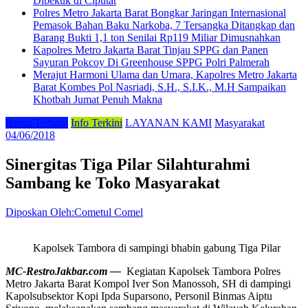
Dibekuk di Ciputat
Polres Metro Jakarta Barat Bongkar Jaringan Internasional
Pemasok Bahan Baku Narkoba, 7 Tersangka Ditangkap dan
Barang Bukti 1,1 ton Senilai Rp119 Miliar Dimusnahkan
Kapolres Metro Jakarta Barat Tinjau SPPG dan Panen
Sayuran Pokcoy Di Greenhouse SPPG Polri Palmerah
Merajut Harmoni Ulama dan Umara, Kapolres Metro Jakarta
Barat Kombes Pol Nasriadi, S.H., S.I.K., M.H Sampaikan
Khotbah Jumat Penuh Makna
Berita Terbaru
Info Terkini
LAYANAN KAMI
Masyarakat
04/06/2018
Sinergitas Tiga Pilar Silahturahmi
Sambang ke Toko Masyarakat
Diposkan Oleh:Cometul Comel
Kapolsek Tambora di sampingi bhabin gabung Tiga Pilar
MC-RestroJakbar.com —
Kegiatan Kapolsek Tambora Polres
Metro Jakarta Barat Kompol Iver Son Manossoh, SH di dampingi
Kapolsubsektor Kopi Ipda Suparsono, Personil Binmas Aiptu