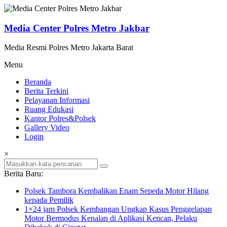
Lompat
ke
konten
Media Center Polres Metro Jakbar
Media Resmi Polres Metro Jakarta Barat
Menu
Beranda
Berita Terkini
Pelayanan Informasi
Ruang Edukasi
Kantor Polres&Polsek
Gallery Video
Login
×
Berita Baru:
Polsek Tambora Kembalikan Enam Sepeda Motor Hilang
kepada Pemilik
1×24 jam Polsek Kembangan Ungkap Kasus Penggelapan
Motor Bermodus Kenalan di Aplikasi Kencan, Pelaku