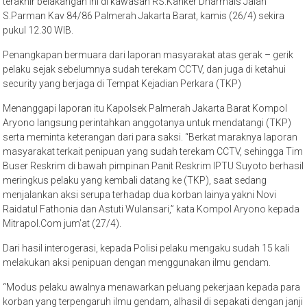
terakhir belakangan ini di kawasan RS.Kanker Dharmais Jalan
S.Parman Kav 84/86 Palmerah Jakarta Barat, kamis (26/4) sekira
pukul 12.30 WIB.
Penangkapan bermuara dari laporan masyarakat atas gerak – gerik
pelaku sejak sebelumnya sudah terekam CCTV, dan juga di ketahui
security yang berjaga di Tempat Kejadian Perkara (TKP)
Menanggapi laporan itu Kapolsek Palmerah Jakarta Barat Kompol
Aryono langsung perintahkan anggotanya untuk mendatangi (TKP)
serta meminta keterangan dari para saksi. “Berkat maraknya laporan
masyarakat terkait penipuan yang sudah terekam CCTV, sehingga Tim
Buser Reskrim di bawah pimpinan Panit Reskrim IPTU Suyoto berhasil
meringkus pelaku yang kembali datang ke (TKP), saat sedang
menjalankan aksi serupa terhadap dua korban lainya yakni Novi
Raidatul Fathonia dan Astuti Wulansari,” kata Kompol Aryono kepada
Mitrapol.Com jum’at (27/4).
Dari hasil interogerasi, kepada Polisi pelaku mengaku sudah 15 kali
melakukan aksi penipuan dengan menggunakan ilmu gendam.
“Modus pelaku awalnya menawarkan peluang pekerjaan kepada para
korban yang terpengaruh ilmu gendam, alhasil di sepakati dengan janji