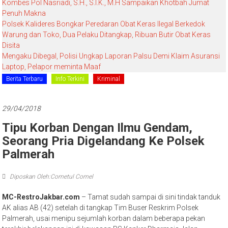
Kombes Pol Nasriadi, S.H., S.I.K., M.H Sampaikan Khotbah Jumat
Penuh Makna
Polsek Kalideres Bongkar Peredaran Obat Keras Ilegal Berkedok
Warung dan Toko, Dua Pelaku Ditangkap, Ribuan Butir Obat Keras
Disita
Mengaku Dibegal, Polisi Ungkap Laporan Palsu Demi Klaim Asuransi
Laptop, Pelapor meminta Maaf
Berita Terbaru
Info Terkini
Kriminal
29/04/2018
Tipu Korban Dengan Ilmu Gendam,
Seorang Pria Digelandang Ke Polsek
Palmerah
Diposkan Oleh:Cometul Comel
MC-RestroJakbar.com
– Tamat sudah sampai di sini tindak tanduk
AK alias AB (42) setelah di tangkap Tim Buser Reskrim Polsek
Palmerah, usai menipu sejumlah korban dalam beberapa pekan