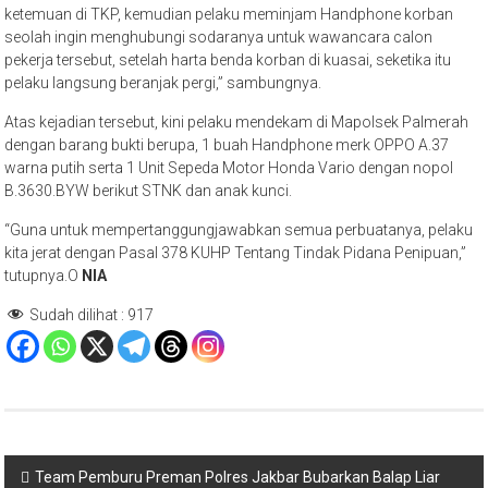
ketemuan di TKP, kemudian pelaku meminjam Handphone korban
seolah ingin menghubungi sodaranya untuk wawancara calon
pekerja tersebut, setelah harta benda korban di kuasai, seketika itu
pelaku langsung beranjak pergi,” sambungnya.
Atas kejadian tersebut, kini pelaku mendekam di Mapolsek Palmerah
dengan barang bukti berupa, 1 buah Handphone merk OPPO A.37
warna putih serta 1 Unit Sepeda Motor Honda Vario dengan nopol
B.3630.BYW berikut STNK dan anak kunci.
“Guna untuk mempertanggungjawabkan semua perbuatanya, pelaku
kita jerat dengan Pasal 378 KUHP Tentang Tindak Pidana Penipuan,”
tutupnya.O
NIA
Sudah dilihat :
917
Navigasi
Team Pemburu Preman Polres Jakbar Bubarkan Balap Liar