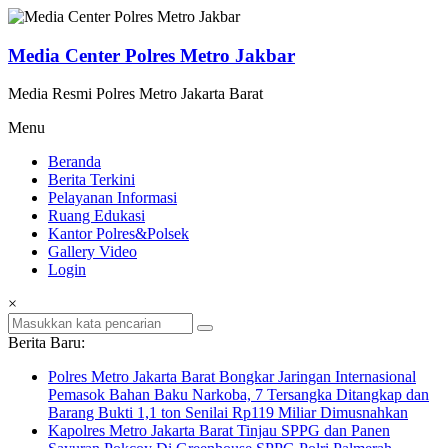
Lompat
ke
konten
Media Center Polres Metro Jakbar
Media Resmi Polres Metro Jakarta Barat
Menu
Beranda
Berita Terkini
Pelayanan Informasi
Ruang Edukasi
Kantor Polres&Polsek
Gallery Video
Login
×
Berita Baru:
Polres Metro Jakarta Barat Bongkar Jaringan Internasional
Pemasok Bahan Baku Narkoba, 7 Tersangka Ditangkap dan
Barang Bukti 1,1 ton Senilai Rp119 Miliar Dimusnahkan
Kapolres Metro Jakarta Barat Tinjau SPPG dan Panen