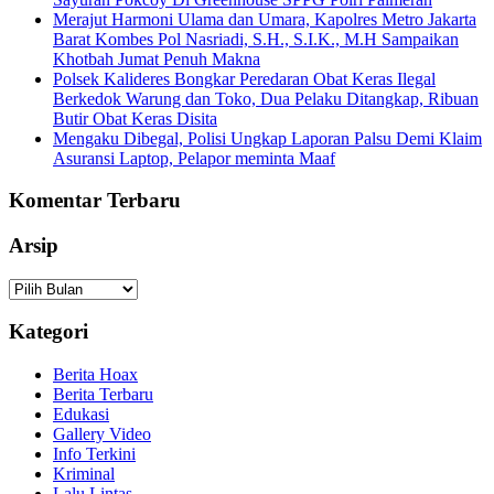
Merajut Harmoni Ulama dan Umara, Kapolres Metro Jakarta
Barat Kombes Pol Nasriadi, S.H., S.I.K., M.H Sampaikan
Khotbah Jumat Penuh Makna
Polsek Kalideres Bongkar Peredaran Obat Keras Ilegal
Berkedok Warung dan Toko, Dua Pelaku Ditangkap, Ribuan
Butir Obat Keras Disita
Mengaku Dibegal, Polisi Ungkap Laporan Palsu Demi Klaim
Asuransi Laptop, Pelapor meminta Maaf
Komentar Terbaru
Arsip
Arsip
Kategori
Berita Hoax
Berita Terbaru
Edukasi
Gallery Video
Info Terkini
Kriminal
Lalu Lintas