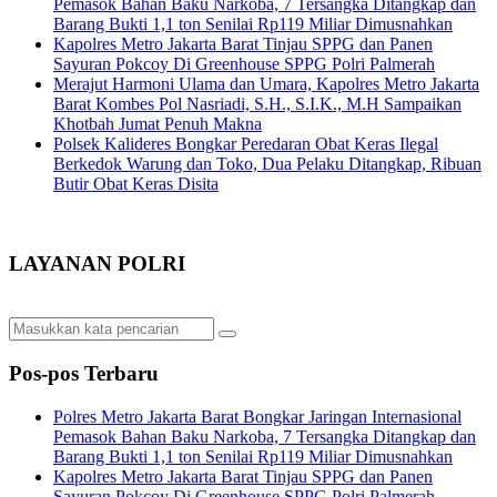
Pemasok Bahan Baku Narkoba, 7 Tersangka Ditangkap dan
Barang Bukti 1,1 ton Senilai Rp119 Miliar Dimusnahkan
Kapolres Metro Jakarta Barat Tinjau SPPG dan Panen
Sayuran Pokcoy Di Greenhouse SPPG Polri Palmerah
Merajut Harmoni Ulama dan Umara, Kapolres Metro Jakarta
Barat Kombes Pol Nasriadi, S.H., S.I.K., M.H Sampaikan
Khotbah Jumat Penuh Makna
Polsek Kalideres Bongkar Peredaran Obat Keras Ilegal
Berkedok Warung dan Toko, Dua Pelaku Ditangkap, Ribuan
Butir Obat Keras Disita
LAYANAN POLRI
Pos-pos Terbaru
Polres Metro Jakarta Barat Bongkar Jaringan Internasional
Pemasok Bahan Baku Narkoba, 7 Tersangka Ditangkap dan
Barang Bukti 1,1 ton Senilai Rp119 Miliar Dimusnahkan
Kapolres Metro Jakarta Barat Tinjau SPPG dan Panen
Sayuran Pokcoy Di Greenhouse SPPG Polri Palmerah