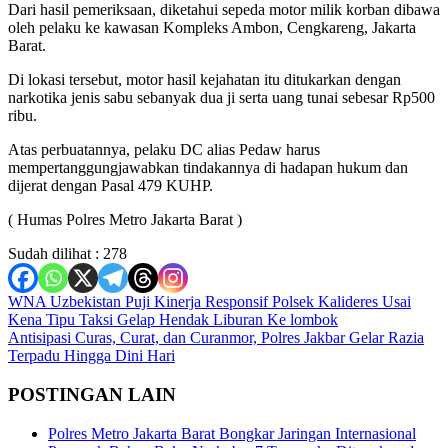
Dari hasil pemeriksaan, diketahui sepeda motor milik korban dibawa
oleh pelaku ke kawasan Kompleks Ambon, Cengkareng, Jakarta
Barat.
Di lokasi tersebut, motor hasil kejahatan itu ditukarkan dengan
narkotika jenis sabu sebanyak dua ji serta uang tunai sebesar Rp500
ribu.
Atas perbuatannya, pelaku DC alias Pedaw harus
mempertanggungjawabkan tindakannya di hadapan hukum dan
dijerat dengan Pasal 479 KUHP.
( Humas Polres Metro Jakarta Barat )
Sudah dilihat :
278
Navigasi
WNA Uzbekistan Puji Kinerja Responsif Polsek Kalideres Usai
Kena Tipu Taksi Gelap Hendak Liburan Ke lombok
pos
Antisipasi Curas, Curat, dan Curanmor, Polres Jakbar Gelar Razia
Terpadu Hingga Dini Hari
POSTINGAN LAIN
Polres Metro Jakarta Barat Bongkar Jaringan Internasional