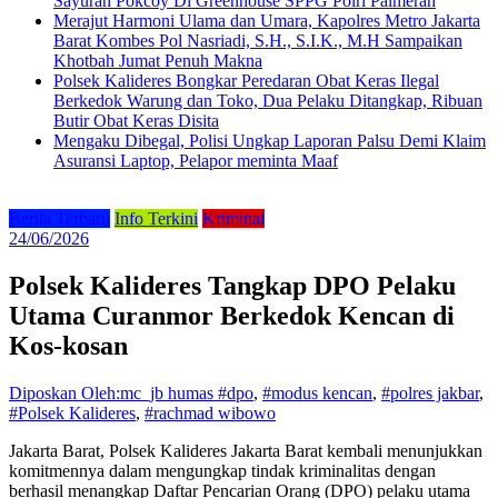
Sayuran Pokcoy Di Greenhouse SPPG Polri Palmerah
Merajut Harmoni Ulama dan Umara, Kapolres Metro Jakarta
Barat Kombes Pol Nasriadi, S.H., S.I.K., M.H Sampaikan
Khotbah Jumat Penuh Makna
Polsek Kalideres Bongkar Peredaran Obat Keras Ilegal
Berkedok Warung dan Toko, Dua Pelaku Ditangkap, Ribuan
Butir Obat Keras Disita
Mengaku Dibegal, Polisi Ungkap Laporan Palsu Demi Klaim
Asuransi Laptop, Pelapor meminta Maaf
Berita Terbaru
Info Terkini
Kriminal
24/06/2026
Polsek Kalideres Tangkap DPO Pelaku
Utama Curanmor Berkedok Kencan di
Kos-kosan
Diposkan Oleh:mc_jb humas
#dpo
,
#modus kencan
,
#polres jakbar
,
#Polsek Kalideres
,
#rachmad wibowo
Jakarta Barat, Polsek Kalideres Jakarta Barat kembali menunjukkan
komitmennya dalam mengungkap tindak kriminalitas dengan
berhasil menangkap Daftar Pencarian Orang (DPO) pelaku utama