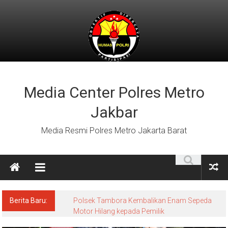
Lompat
ke
konten
Media Center Polres Metro
Jakbar
Media Resmi Polres Metro Jakarta Barat
Berita Baru:
Polsek Tambora Kembalikan Enam Sepeda
Motor Hilang kepada Pemilik