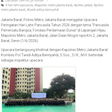
Diposkan Oleh:mc_jb humas
# hari lahir pancasila
,
#kapolres metro jakarta barat
,
#polres jakbar
,
#polres
metro jakarta barat
,
#twedi aditya bennyahdi
Jakarta Barat, Polres Metro Jakarta Barat menggelar Upacara
Peringatan Hari Lahir Pancasila Tahun 2026 dengan tema “Pancasila
Pemersatu Bangsa, Fondasi Perdamaian Dunia” di Lapangan Hijau
Mapolres Metro Jakarta Barat, Jalan Daan Mogot raya Km 2, Jakarta
Barat, Senin (1/6/2026).
Upacara berlangsung khidmat dengan Kapolres Metro Jakarta Barat
Kombes Pol Twedi Aditya Bennyahdi, S.Sos., S.I.K., M.H. bertindak
sebagai inspektur upacara.