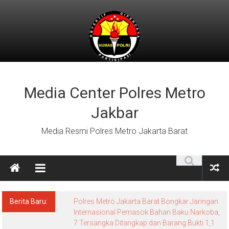
Lompat
ke
konten
Media Center Polres Metro
Jakbar
Media Resmi Polres Metro Jakarta Barat
Berita Baru:
Polres Metro Jakarta Barat Bongkar Jaringan
Internasional Pemasok Bahan Baku Narkoba,
7 Tersangka Ditangkap dan Barang Bukti 1,1