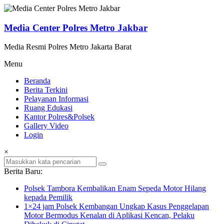
Lompat
ke
konten
Media Center Polres Metro Jakbar
Media Resmi Polres Metro Jakarta Barat
Menu
Beranda
Berita Terkini
Pelayanan Informasi
Ruang Edukasi
Kantor Polres&Polsek
Gallery Video
Login
×
Berita Baru:
Polsek Tambora Kembalikan Enam Sepeda Motor Hilang
kepada Pemilik
1×24 jam Polsek Kembangan Ungkap Kasus Penggelapan
Motor Bermodus Kenalan di Aplikasi Kencan, Pelaku