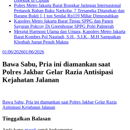
Dibekuk di Ciputat
Polres Metro Jakarta Barat Bongkar Jaringan Internasional
Pemasok Bahan Baku Narkoba, 7 Tersangka Ditangkap dan
Barang Bukti 1,1 ton Senilai Rp119 Miliar Dimusnahkan
Kapolres Metro Jakarta Barat Tinjau SPPG dan Panen
Sayuran Pokcoy Di Greenhouse SPPG Polri Palmerah
Merajut Harmoni Ulama dan Umara, Kapolres Metro Jakarta
Barat Kombes Pol Nasriadi, S.H., S.I.K., M.H Sampaikan
Khotbah Jumat Penuh Makna
01/06/2026
01/06/2026
Bawa Sabu, Pria ini diamankan saat
Polres Jakbar Gelar Razia Antisipasi
Kejahatan Jalanan
Navigasi
Bawa Sabu, Pria ini diamankan saat Polres Jakbar Gelar Razia
Antisipasi Kejahatan Jalanan
pos
Tinggalkan Balasan
Anda harus
masuk
untuk berkomentar.