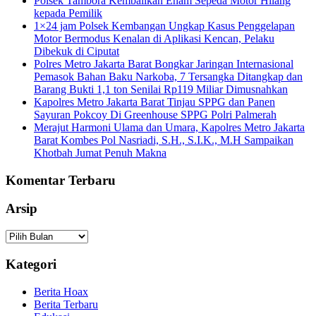
Polsek Tambora Kembalikan Enam Sepeda Motor Hilang
kepada Pemilik
1×24 jam Polsek Kembangan Ungkap Kasus Penggelapan
Motor Bermodus Kenalan di Aplikasi Kencan, Pelaku
Dibekuk di Ciputat
Polres Metro Jakarta Barat Bongkar Jaringan Internasional
Pemasok Bahan Baku Narkoba, 7 Tersangka Ditangkap dan
Barang Bukti 1,1 ton Senilai Rp119 Miliar Dimusnahkan
Kapolres Metro Jakarta Barat Tinjau SPPG dan Panen
Sayuran Pokcoy Di Greenhouse SPPG Polri Palmerah
Merajut Harmoni Ulama dan Umara, Kapolres Metro Jakarta
Barat Kombes Pol Nasriadi, S.H., S.I.K., M.H Sampaikan
Khotbah Jumat Penuh Makna
Komentar Terbaru
Arsip
Arsip
Kategori
Berita Hoax
Berita Terbaru