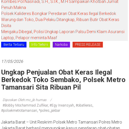
Kombes Pol Nasriadi, S.H., S.I.K., M.H Sampaikan Khotbah Jumat
Penuh Makna
Polsek Kalideres Bongkar Peredaran Obat Keras Ilegal Berkedok
Warung dan Toko, Dua Pelaku Ditangkap, Ribuan Butir Obat Keras
Disita
Mengaku Dibegal, Polisi Ungkap Laporan Palsu Demi Klaim Asuransi
Laptop, Pelapor meminta Maaf
Berita Terbaru
Info Terkini
Narkoba
PRESS RELEASE
17/05/2026
Ungkap Penjualan Obat Keras Ilegal
Berkedok Toko Sembako, Polsek Metro
Tamansari Sita Ribuan Pil
Diposkan Oleh:mc_jb humas
#Bobby Mochammad Zulfikar
,
#Egy Irwansyah
,
#obatkeras
,
#polsekmetrotamansari
,
*polres_jakbar
Jakarta Barat – Unit Reskrim Polsek Metro Tamansari Polres Metro
Jakarta Barat berhasil mengungkap kasus peredaran obat-obatan