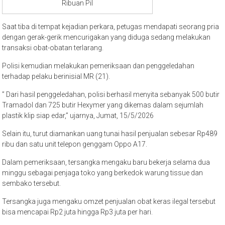
Ribuan Pil
Saat tiba di tempat kejadian perkara, petugas mendapati seorang pria
dengan gerak-gerik mencurigakan yang diduga sedang melakukan
transaksi obat-obatan terlarang.
Polisi kemudian melakukan pemeriksaan dan penggeledahan
terhadap pelaku berinisial MR (21).
” Dari hasil penggeledahan, polisi berhasil menyita sebanyak 500 butir
Tramadol dan 725 butir Hexymer yang dikemas dalam sejumlah
plastik klip siap edar,” ujarnya, Jumat, 15/5/2026
Selain itu, turut diamankan uang tunai hasil penjualan sebesar Rp489
ribu dan satu unit telepon genggam Oppo A17.
Dalam pemeriksaan, tersangka mengaku baru bekerja selama dua
minggu sebagai penjaga toko yang berkedok warung tissue dan
sembako tersebut.
Tersangka juga mengaku omzet penjualan obat keras ilegal tersebut
bisa mencapai Rp2 juta hingga Rp3 juta per hari.