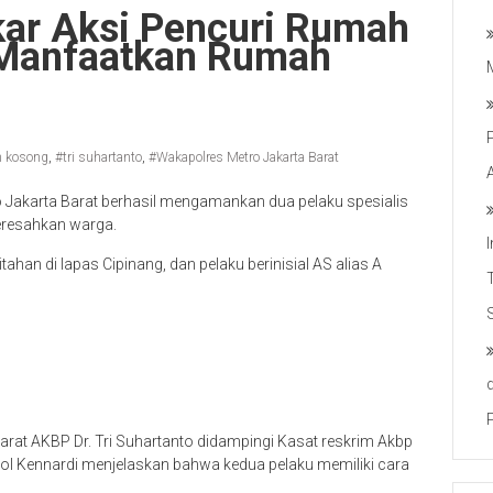
kar Aksi Pencuri Rumah
Manfaatkan Rumah
 kosong
,
#tri suhartanto
,
#Wakapolres Metro Jakarta Barat
o Jakarta Barat berhasil mengamankan dua pelaku spesialis
resahkan warga.
tahan di lapas Cipinang, dan pelaku berinisial AS alias A
arat AKBP Dr. Tri Suhartanto didampingi Kasat reskrim Akbp
l Kennardi menjelaskan bahwa kedua pelaku memiliki cara