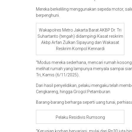
Mereka berkeliling menggunakan sepeda motor, sal
berpenghuni.
Wakapolres Metro Jakarta Barat AKBP Dr. Tri
Suhartanto (tengah) didampingi Kasat reskrim
Akbp Arfan Zulkan Sipayung dan Wakasat
Reskrim Kompol Kennardi
“Modus mereka sederhana, mencari rumah kosong de
melihat rumah yang lampunya menyala sampai siang 
Tri, Kamis (6/11/2025).
Dari hasil penyelidikan, pelaku mengaku telah mem
Cengkareng, hingga Grogol Petamburan.
Barang-barang berharga seperti uang tunai, perhia
Pelaku Residivis Rumsong
“Kerugian korban bervariasi, mulai dari Rp30 juta h