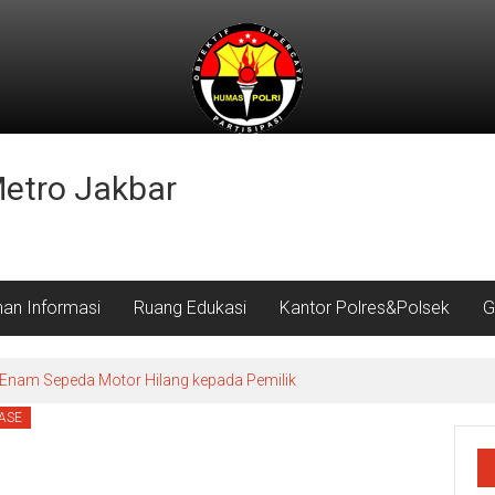
Metro Jakbar
nan Informasi
Ruang Edukasi
Kantor Polres&Polsek
G
Enam Sepeda Motor Hilang kepada Pemilik
ASE