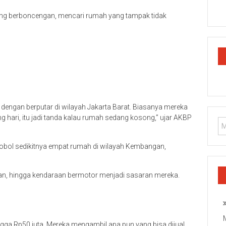
ing berboncengan, mencari rumah yang tampak tidak
ngan berputar di wilayah Jakarta Barat. Biasanya mereka
hari, itu jadi tanda kalau rumah sedang kosong,” ujar AKBP
bobol sedikitnya empat rumah di wilayah Kembangan,
san, hingga kendaraan bermotor menjadi sasaran mereka.
ingga Rp50 juta. Mereka mengambil apa pun yang bisa dijual,