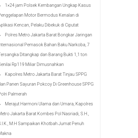
1×24 jam Polsek Kembangan Ungkap Kasus
Penggelapan Motor Bermodus Kenalan di
Aplikasi Kencan, Pelaku Dibekuk di Ciputat
Polres Metro Jakarta Barat Bongkar Jaringan
Internasional Pemasok Bahan Baku Narkoba, 7
Tersangka Ditangkap dan Barang Bukti 1,1 ton
Senilai Rp119 Miliar Dimusnahkan
Kapolres Metro Jakarta Barat Tinjau SPPG
dan Panen Sayuran Pokcoy Di Greenhouse SPPG
Polri Palmerah
Merajut Harmoni Ulama dan Umara, Kapolres
Metro Jakarta Barat Kombes Pol Nasriadi, S.H.,
S.I.K., M.H Sampaikan Khotbah Jumat Penuh
Makna