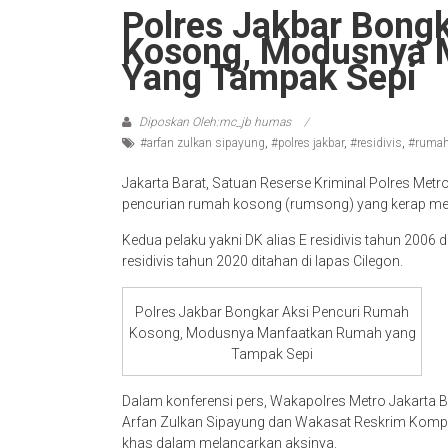
Polres Jakbar Bong
Kosong, Modusnya 
Yang Tampak Sepi
Diposkan Oleh:mc_jb humas
#arfan zulkan sipayung
,
#polres jakbar
,
#residivis
,
#rumah
Jakarta Barat, Satuan Reserse Kriminal Polres Metr
pencurian rumah kosong (rumsong) yang kerap me
Kedua pelaku yakni DK alias E residivis tahun 2006 di
residivis tahun 2020 ditahan di lapas Cilegon.
Polres Jakbar Bongkar Aksi Pencuri Rumah
Kosong, Modusnya Manfaatkan Rumah yang
Tampak Sepi
Dalam konferensi pers, Wakapolres Metro Jakarta B
Arfan Zulkan Sipayung dan Wakasat Reskrim Kompo
khas dalam melancarkan aksinya.