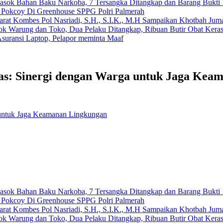
emasok Bahan Baku Narkoba, 7 Tersangka Ditangkap dan Barang Bukti 
n Pokcoy Di Greenhouse SPPG Polri Palmerah
arat Kombes Pol Nasriadi, S.H., S.I.K., M.H Sampaikan Khotbah Ju
dok Warung dan Toko, Dua Pelaku Ditangkap, Ribuan Butir Obat Keras
suransi Laptop, Pelapor meminta Maaf
s: Sinergi dengan Warga untuk Jaga Kea
untuk Jaga Keamanan Lingkungan
emasok Bahan Baku Narkoba, 7 Tersangka Ditangkap dan Barang Bukti 
n Pokcoy Di Greenhouse SPPG Polri Palmerah
arat Kombes Pol Nasriadi, S.H., S.I.K., M.H Sampaikan Khotbah Ju
dok Warung dan Toko, Dua Pelaku Ditangkap, Ribuan Butir Obat Keras