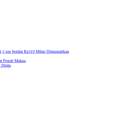
1,1 ton Senilai Rp119 Miliar Dimusnahkan
mat Penuh Makna
 Disita