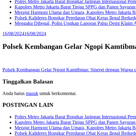
Polres Metro Jakarta Barat Bongkar Jaringan Internasional P
Kapolres Metro Jakarta Barat Tinjau SPPG dan Panen Sayura
Merajut Harmoni Ulama dan Umara, Kapolres Metro Jakarta B
Polsek Kalideres Bongkar Peredaran Obat Keras Ilegal Berke
Mengaku Dibegal, Polisi Ungkap Laporan Palsu Demi Klaim A
16/08/2024
16/08/2024
Polsek Kembangan Gelar Ngopi Kamtibma
Navigasi
Polsek Kembangan Gelar Ngopi Kamtibmas: Sinergi dengan Warga 
pos
Tinggalkan Balasan
Anda harus
masuk
untuk berkomentar.
POSTINGAN LAIN
Polres Metro Jakarta Barat Bongkar Jaringan Internasional P
Kapolres Metro Jakarta Barat Tinjau SPPG dan Panen Sayura
Merajut Harmoni Ulama dan Umara, Kapolres Metro Jakarta B
Polsek Kalideres Bongkar Peredaran Obat Keras Ilegal Berke