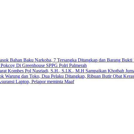
emasok Bahan Baku Narkoba, 7 Tersangka Ditangkap dan Barang Bukti 
n Pokcoy Di Greenhouse SPPG Polri Palmerah
arat Kombes Pol Nasriadi, S.H., S.I.K., M.H Sampaikan Khotbah Ju
dok Warung dan Toko, Dua Pelaku Ditangkap, Ribuan Butir Obat Keras
suransi Laptop, Pelapor meminta Maaf