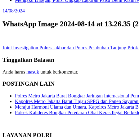
Mengaku Dibegal, Polisi Ungkap Laporan Palsu Demi Klaim A
14/08/2024
WhatsApp Image 2024-08-14 at 13.26.35 (2
Navigasi
Joint Investigation Polres Jakbar dan Polres Pelabuhan Tanjung Pri
pos
Tinggalkan Balasan
Anda harus
masuk
untuk berkomentar.
POSTINGAN LAIN
Polres Metro Jakarta Barat Bongkar Jaringan Internasional P
Kapolres Metro Jakarta Barat Tinjau SPPG dan Panen Sayura
Merajut Harmoni Ulama dan Umara, Kapolres Metro Jakarta B
Polsek Kalideres Bongkar Peredaran Obat Keras Ilegal Berke
LAYANAN POLRI