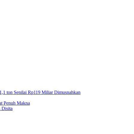
1,1 ton Senilai Rp119 Miliar Dimusnahkan
mat Penuh Makna
 Disita