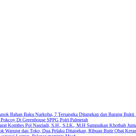
emasok Bahan Baku Narkoba, 7 Tersangka Ditangkap dan Barang Bukti 
n Pokcoy Di Greenhouse SPPG Polri Palmerah
arat Kombes Pol Nasriadi, S.H., S.I.K., M.H Sampaikan Khotbah Ju
dok Warung dan Toko, Dua Pelaku Ditangkap, Ribuan Butir Obat Keras