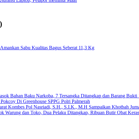
suransi Laptop, Pelapor meminta Maaf
)
ok Amankan Sabu Kualitas Bagus Seberat 11,3 Kg
emasok Bahan Baku Narkoba, 7 Tersangka Ditangkap dan Barang Bukti 
n Pokcoy Di Greenhouse SPPG Polri Palmerah
arat Kombes Pol Nasriadi, S.H., S.I.K., M.H Sampaikan Khotbah Ju
dok Warung dan Toko, Dua Pelaku Ditangkap, Ribuan Butir Obat Keras