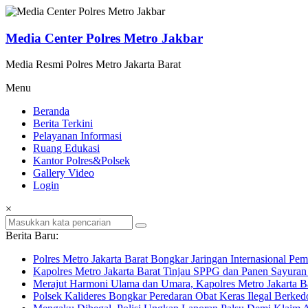
Lompat
ke
konten
Media Center Polres Metro Jakbar
Media Resmi Polres Metro Jakarta Barat
Menu
Beranda
Berita Terkini
Pelayanan Informasi
Ruang Edukasi
Kantor Polres&Polsek
Gallery Video
Login
×
Berita Baru:
Polres Metro Jakarta Barat Bongkar Jaringan Internasional P
Kapolres Metro Jakarta Barat Tinjau SPPG dan Panen Sayura
Merajut Harmoni Ulama dan Umara, Kapolres Metro Jakarta B
Polsek Kalideres Bongkar Peredaran Obat Keras Ilegal Berke