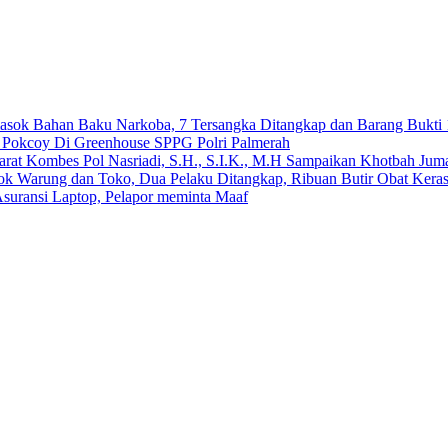
emasok Bahan Baku Narkoba, 7 Tersangka Ditangkap dan Barang Bukti 
n Pokcoy Di Greenhouse SPPG Polri Palmerah
arat Kombes Pol Nasriadi, S.H., S.I.K., M.H Sampaikan Khotbah Ju
dok Warung dan Toko, Dua Pelaku Ditangkap, Ribuan Butir Obat Keras
suransi Laptop, Pelapor meminta Maaf