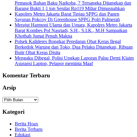
Pemasok Bahan Baku Narkoba, 7 Tersangka Ditangkap dan
Barang Bukti 1,1 ton Senilai Rp119 Miliar Dimusnahkan
Kapolres Metro Jakarta Barat Tinjau SPPG dan Panen
Sayuran Pokcoy Di Greenhouse SPPG Polri Palmerah
Merajut Harmoni Ulama dan Umara, Kapolres Metro Jakarta
Barat Kombes Pol Nasriadi, S.H., S.I.K., M.H Sampaikan
Khotbah Jumat Penuh Makna
Polsek Kalideres Bongkar Peredaran Obat Keras Ilegal
Berkedok Warung dan Toko, Dua Pelaku Ditangkap, Ribuan
Butir Obat Keras Disita
Mengaku Dibegal, Polisi Ungkap Laporan Palsu Demi Klaim
Asuransi Laptop, Pelapor meminta Maaf
Komentar Terbaru
Arsip
Arsip
Kategori
Berita Hoax
Berita Terbaru
Edukasi