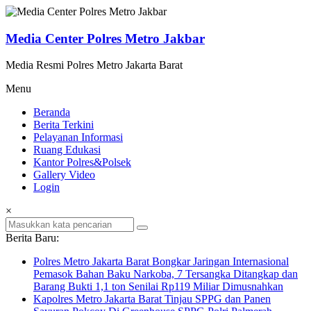
Lompat
ke
konten
Media Center Polres Metro Jakbar
Media Resmi Polres Metro Jakarta Barat
Menu
Beranda
Berita Terkini
Pelayanan Informasi
Ruang Edukasi
Kantor Polres&Polsek
Gallery Video
Login
×
Berita Baru:
Polres Metro Jakarta Barat Bongkar Jaringan Internasional
Pemasok Bahan Baku Narkoba, 7 Tersangka Ditangkap dan
Barang Bukti 1,1 ton Senilai Rp119 Miliar Dimusnahkan
Kapolres Metro Jakarta Barat Tinjau SPPG dan Panen