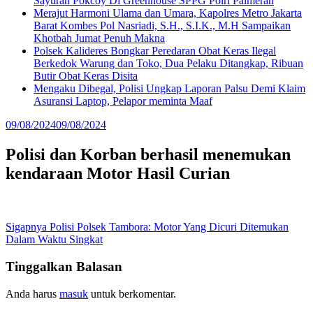
Sayuran Pokcoy Di Greenhouse SPPG Polri Palmerah
Merajut Harmoni Ulama dan Umara, Kapolres Metro Jakarta
Barat Kombes Pol Nasriadi, S.H., S.I.K., M.H Sampaikan
Khotbah Jumat Penuh Makna
Polsek Kalideres Bongkar Peredaran Obat Keras Ilegal
Berkedok Warung dan Toko, Dua Pelaku Ditangkap, Ribuan
Butir Obat Keras Disita
Mengaku Dibegal, Polisi Ungkap Laporan Palsu Demi Klaim
Asuransi Laptop, Pelapor meminta Maaf
09/08/2024
09/08/2024
Polisi dan Korban berhasil menemukan
kendaraan Motor Hasil Curian
Navigasi
Sigapnya Polisi Polsek Tambora: Motor Yang Dicuri Ditemukan
Dalam Waktu Singkat
pos
Tinggalkan Balasan
Anda harus
masuk
untuk berkomentar.