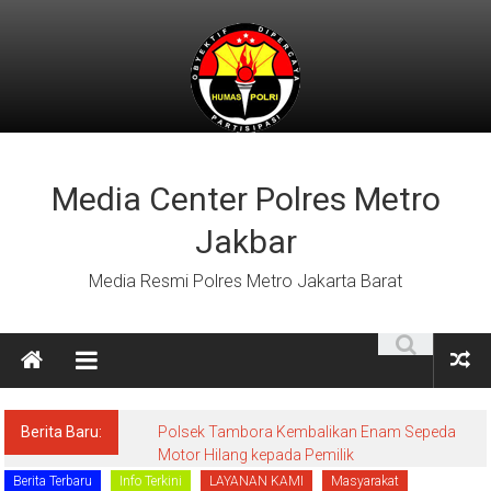
Lompat
ke
konten
Media Center Polres Metro
Jakbar
Media Resmi Polres Metro Jakarta Barat
Berita Baru:
Polsek Tambora Kembalikan Enam Sepeda
Motor Hilang kepada Pemilik
Berita Terbaru
Info Terkini
LAYANAN KAMI
Masyarakat