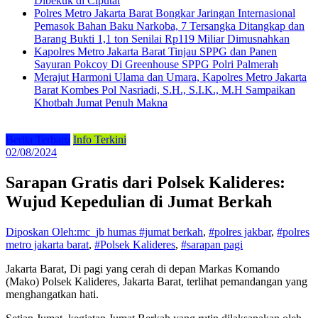
Dibekuk di Ciputat
Polres Metro Jakarta Barat Bongkar Jaringan Internasional
Pemasok Bahan Baku Narkoba, 7 Tersangka Ditangkap dan
Barang Bukti 1,1 ton Senilai Rp119 Miliar Dimusnahkan
Kapolres Metro Jakarta Barat Tinjau SPPG dan Panen
Sayuran Pokcoy Di Greenhouse SPPG Polri Palmerah
Merajut Harmoni Ulama dan Umara, Kapolres Metro Jakarta
Barat Kombes Pol Nasriadi, S.H., S.I.K., M.H Sampaikan
Khotbah Jumat Penuh Makna
Berita Terbaru
Info Terkini
02/08/2024
Sarapan Gratis dari Polsek Kalideres:
Wujud Kepedulian di Jumat Berkah
Diposkan Oleh:mc_jb humas
#jumat berkah
,
#polres jakbar
,
#polres
metro jakarta barat
,
#Polsek Kalideres
,
#sarapan pagi
Jakarta Barat, Di pagi yang cerah di depan Markas Komando
(Mako) Polsek Kalideres, Jakarta Barat, terlihat pemandangan yang
menghangatkan hati.