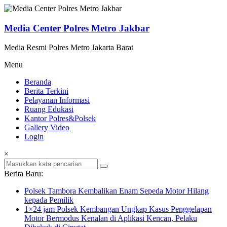
Lompat
ke
konten
Media Center Polres Metro Jakbar
Media Resmi Polres Metro Jakarta Barat
Menu
Beranda
Berita Terkini
Pelayanan Informasi
Ruang Edukasi
Kantor Polres&Polsek
Gallery Video
Login
×
Berita Baru:
Polsek Tambora Kembalikan Enam Sepeda Motor Hilang
kepada Pemilik
1×24 jam Polsek Kembangan Ungkap Kasus Penggelapan
Motor Bermodus Kenalan di Aplikasi Kencan, Pelaku