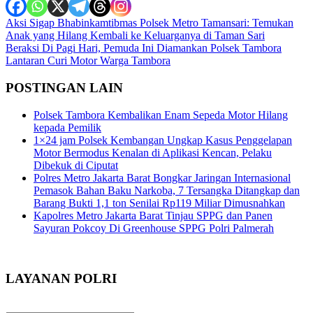
Navigasi
Aksi Sigap Bhabinkamtibmas Polsek Metro Tamansari: Temukan
Anak yang Hilang Kembali ke Keluarganya di Taman Sari
pos
Beraksi Di Pagi Hari, Pemuda Ini Diamankan Polsek Tambora
Lantaran Curi Motor Warga Tambora
POSTINGAN LAIN
Polsek Tambora Kembalikan Enam Sepeda Motor Hilang
kepada Pemilik
1×24 jam Polsek Kembangan Ungkap Kasus Penggelapan
Motor Bermodus Kenalan di Aplikasi Kencan, Pelaku
Dibekuk di Ciputat
Polres Metro Jakarta Barat Bongkar Jaringan Internasional
Pemasok Bahan Baku Narkoba, 7 Tersangka Ditangkap dan
Barang Bukti 1,1 ton Senilai Rp119 Miliar Dimusnahkan
Kapolres Metro Jakarta Barat Tinjau SPPG dan Panen
Sayuran Pokcoy Di Greenhouse SPPG Polri Palmerah
LAYANAN POLRI