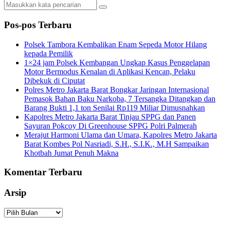
Pos-pos Terbaru
Polsek Tambora Kembalikan Enam Sepeda Motor Hilang
kepada Pemilik
1×24 jam Polsek Kembangan Ungkap Kasus Penggelapan
Motor Bermodus Kenalan di Aplikasi Kencan, Pelaku
Dibekuk di Ciputat
Polres Metro Jakarta Barat Bongkar Jaringan Internasional
Pemasok Bahan Baku Narkoba, 7 Tersangka Ditangkap dan
Barang Bukti 1,1 ton Senilai Rp119 Miliar Dimusnahkan
Kapolres Metro Jakarta Barat Tinjau SPPG dan Panen
Sayuran Pokcoy Di Greenhouse SPPG Polri Palmerah
Merajut Harmoni Ulama dan Umara, Kapolres Metro Jakarta
Barat Kombes Pol Nasriadi, S.H., S.I.K., M.H Sampaikan
Khotbah Jumat Penuh Makna
Komentar Terbaru
Arsip
Arsip