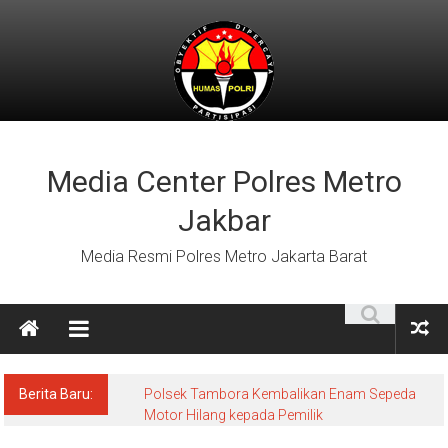
Lompat
ke
konten
Media Center Polres Metro
Jakbar
Media Resmi Polres Metro Jakarta Barat
Berita Baru:
Polsek Tambora Kembalikan Enam Sepeda
Motor Hilang kepada Pemilik