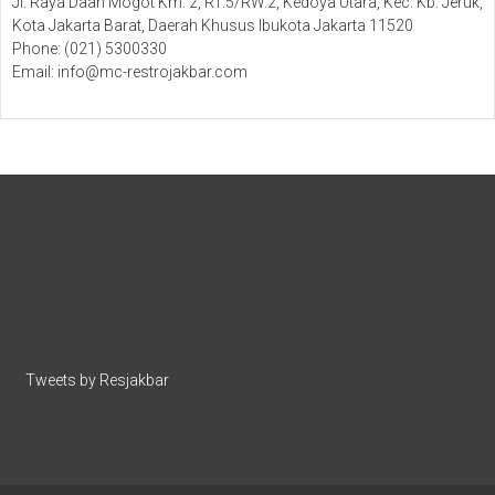
Jl. Raya Daan Mogot Km. 2, RT.5/RW.2, Kedoya Utara, Kec. Kb. Jeruk,
Kota Jakarta Barat, Daerah Khusus Ibukota Jakarta 11520
Phone: (021) 5300330
Email: info@mc-restrojakbar.com
Tweets by Resjakbar