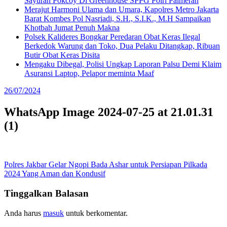
Sayuran Pokcoy Di Greenhouse SPPG Polri Palmerah
Merajut Harmoni Ulama dan Umara, Kapolres Metro Jakarta
Barat Kombes Pol Nasriadi, S.H., S.I.K., M.H Sampaikan
Khotbah Jumat Penuh Makna
Polsek Kalideres Bongkar Peredaran Obat Keras Ilegal
Berkedok Warung dan Toko, Dua Pelaku Ditangkap, Ribuan
Butir Obat Keras Disita
Mengaku Dibegal, Polisi Ungkap Laporan Palsu Demi Klaim
Asuransi Laptop, Pelapor meminta Maaf
26/07/2024
WhatsApp Image 2024-07-25 at 21.01.31
(1)
Navigasi
Polres Jakbar Gelar Ngopi Bada Ashar untuk Persiapan Pilkada
2024 Yang Aman dan Kondusif
pos
Tinggalkan Balasan
Anda harus
masuk
untuk berkomentar.