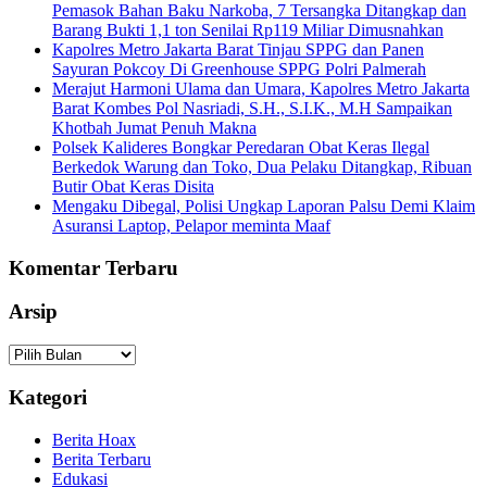
Pemasok Bahan Baku Narkoba, 7 Tersangka Ditangkap dan
Barang Bukti 1,1 ton Senilai Rp119 Miliar Dimusnahkan
Kapolres Metro Jakarta Barat Tinjau SPPG dan Panen
Sayuran Pokcoy Di Greenhouse SPPG Polri Palmerah
Merajut Harmoni Ulama dan Umara, Kapolres Metro Jakarta
Barat Kombes Pol Nasriadi, S.H., S.I.K., M.H Sampaikan
Khotbah Jumat Penuh Makna
Polsek Kalideres Bongkar Peredaran Obat Keras Ilegal
Berkedok Warung dan Toko, Dua Pelaku Ditangkap, Ribuan
Butir Obat Keras Disita
Mengaku Dibegal, Polisi Ungkap Laporan Palsu Demi Klaim
Asuransi Laptop, Pelapor meminta Maaf
Komentar Terbaru
Arsip
Arsip
Kategori
Berita Hoax
Berita Terbaru
Edukasi