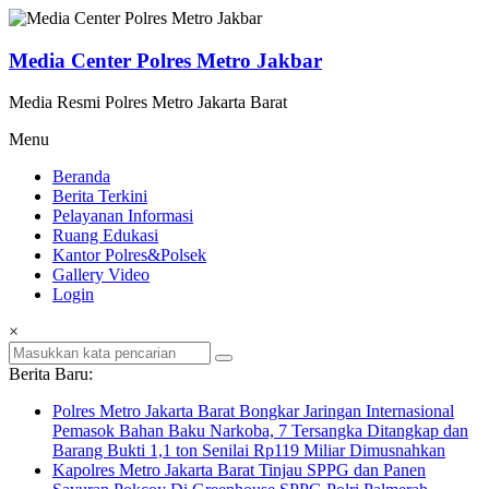
Lompat
ke
konten
Media Center Polres Metro Jakbar
Media Resmi Polres Metro Jakarta Barat
Menu
Beranda
Berita Terkini
Pelayanan Informasi
Ruang Edukasi
Kantor Polres&Polsek
Gallery Video
Login
×
Berita Baru:
Polres Metro Jakarta Barat Bongkar Jaringan Internasional
Pemasok Bahan Baku Narkoba, 7 Tersangka Ditangkap dan
Barang Bukti 1,1 ton Senilai Rp119 Miliar Dimusnahkan
Kapolres Metro Jakarta Barat Tinjau SPPG dan Panen