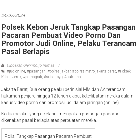
24/07/2024
Polsek Kebon Jeruk Tangkap Pasangan
Pacaran Pembuat Video Porno Dan
Promotor Judi Online, Pelaku Terancam
Pasal Berlapis
Diposkan Oleh:mc_jb humas
#judionline
,
#pasangan
,
#polres jakbar
,
#polres metro jakarta barat
,
#Polsek
Kebon Jeruk
,
#pornografi
,
#subartoyo
,
#sutrisno
Jakarta Barat, Dua orang pelaku berinisial MM dan AA terancam
hukuman penjara hingga 12 tahun akibat keterlibatan mereka dalam
kasus video porno dan promosi judi dalam jaringan (online).
Kedua pelaku, yang diketahui merupakan pasangan pacaran,
dikenakan pasal berlapis atas perbuatan mereka.
Polisi Tangkap Pasangan Pacaran Pembuat