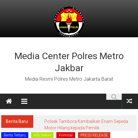
Lompat
ke
konten
Media Center Polres Metro
Jakbar
Media Resmi Polres Metro Jakarta Barat
Berita Baru:
Polsek Tambora Kembalikan Enam Sepeda
Motor Hilang kepada Pemilik
Berita Terbaru
Info Terkini
Kriminal
PRESS RELEASE