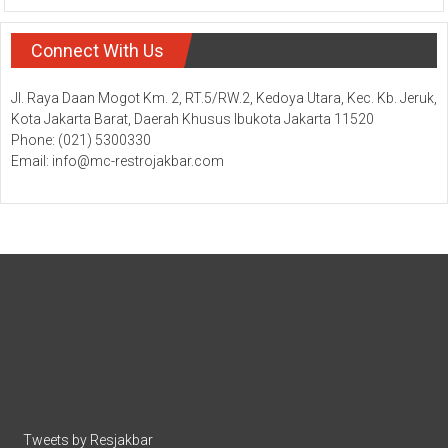
Connect With Us
Jl. Raya Daan Mogot Km. 2, RT.5/RW.2, Kedoya Utara, Kec. Kb. Jeruk,
Kota Jakarta Barat, Daerah Khusus Ibukota Jakarta 11520
Phone: (021) 5300330
Email: info@mc-restrojakbar.com
Tweets by Resjakbar