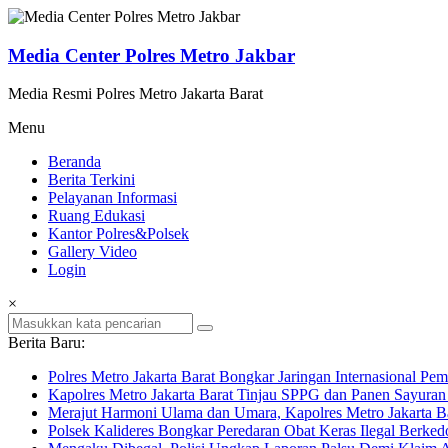
Lompat
ke
konten
Media Center Polres Metro Jakbar
Media Resmi Polres Metro Jakarta Barat
Menu
Beranda
Berita Terkini
Pelayanan Informasi
Ruang Edukasi
Kantor Polres&Polsek
Gallery Video
Login
×
Berita Baru:
Polres Metro Jakarta Barat Bongkar Jaringan Internasional P
Kapolres Metro Jakarta Barat Tinjau SPPG dan Panen Sayura
Merajut Harmoni Ulama dan Umara, Kapolres Metro Jakarta B
Polsek Kalideres Bongkar Peredaran Obat Keras Ilegal Berke