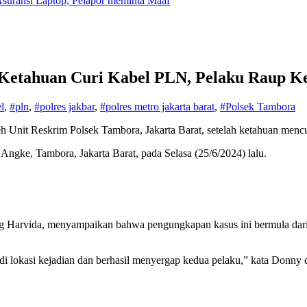
suransi Laptop, Pelapor meminta Maaf
 Ketahuan Curi Kabel PLN, Pelaku Raup Ke
l
,
#pln
,
#polres jakbar
,
#polres metro jakarta barat
,
#Polsek Tambora
eh Unit Reskrim Polsek Tambora, Jakarta Barat, setelah ketahuan menc
Angke, Tambora, Jakarta Barat, pada Selasa (25/6/2024) lalu.
 Harvida, menyampaikan bahwa pengungkapan kasus ini bermula dari
di lokasi kejadian dan berhasil menyergap kedua pelaku,” kata Donny 