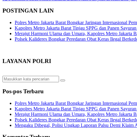
pos
POSTINGAN LAIN
Polres Metro Jakarta Barat Bongkar Jaringan Internasional P
Kapolres Metro Jakarta Barat Tinjau SPPG dan Panen Sayura
Merajut Harmoni Ulama dan Umara, Kapolres Metro Jakarta B
Polsek Kalideres Bongkar Peredaran Obat Keras Ilegal Berke
LAYANAN POLRI
Pos-pos Terbaru
Polres Metro Jakarta Barat Bongkar Jaringan Internasional P
Kapolres Metro Jakarta Barat Tinjau SPPG dan Panen Sayura
Merajut Harmoni Ulama dan Umara, Kapolres Metro Jakarta B
Polsek Kalideres Bongkar Peredaran Obat Keras Ilegal Berke
Mengaku Dibegal, Polisi Ungkap Laporan Palsu Demi Klaim A
Komentar Terbaru