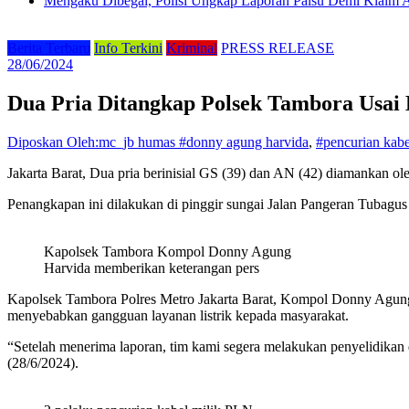
Mengaku Dibegal, Polisi Ungkap Laporan Palsu Demi Klaim A
Berita Terbaru
Info Terkini
Kriminal
PRESS RELEASE
28/06/2024
Dua Pria Ditangkap Polsek Tambora Usai
Diposkan Oleh:mc_jb humas
#donny agung harvida
,
#pencurian kabe
Jakarta Barat, Dua pria berinisial GS (39) dan AN (42) diamankan ol
Penangkapan ini dilakukan di pinggir sungai Jalan Pangeran Tubagus 
Kapolsek Tambora Kompol Donny Agung
Harvida memberikan keterangan pers
Kapolsek Tambora Polres Metro Jakarta Barat, Kompol Donny Agung
menyebabkan gangguan layanan listrik kepada masyarakat.
“Setelah menerima laporan, tim kami segera melakukan penyelidikan 
(28/6/2024).