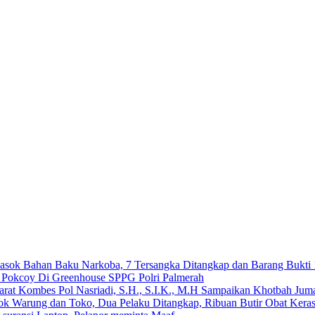
emasok Bahan Baku Narkoba, 7 Tersangka Ditangkap dan Barang Bukti 
n Pokcoy Di Greenhouse SPPG Polri Palmerah
arat Kombes Pol Nasriadi, S.H., S.I.K., M.H Sampaikan Khotbah Ju
dok Warung dan Toko, Dua Pelaku Ditangkap, Ribuan Butir Obat Keras