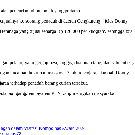
ksi pencurian ini bukanlah yang pertama.
njualnya ke seorang penadah di daerah Cengkareng,” jelas Donny.
l tembaga yang dijual seharga Rp 120.000 per kilogram, sehingga total
angan pelaku, yaitu gergaji besi, linggis, dua buah tang, dan satu cutt
dengan ancaman hukuman maksimal 7 tahun penjara,” tambah Donny.
jaran terhadap penadah barang curian tersebut.
k ada lagi gangguan layanan PLN yang merugikan masyarakat.
angan dalam Visitasi Kompolnas Award 2024
gkara ke-78