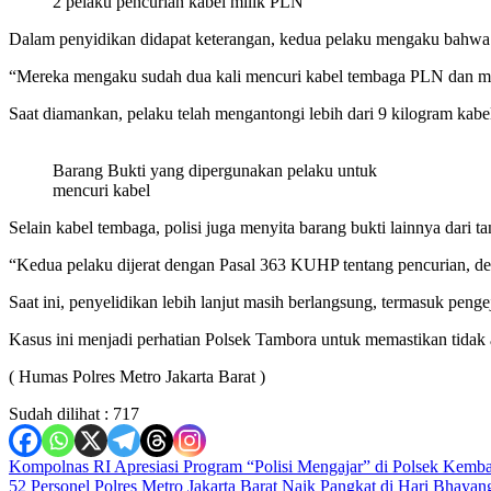
2 pelaku pencurian kabel milik PLN
Dalam penyidikan didapat keterangan, kedua pelaku mengaku bahwa a
“Mereka mengaku sudah dua kali mencuri kabel tembaga PLN dan me
Saat diamankan, pelaku telah mengantongi lebih dari 9 kilogram kabe
Barang Bukti yang dipergunakan pelaku untuk
mencuri kabel
Selain kabel tembaga, polisi juga menyita barang bukti lainnya dari t
“Kedua pelaku dijerat dengan Pasal 363 KUHP tentang pencurian, 
Saat ini, penyelidikan lebih lanjut masih berlangsung, termasuk penge
Kasus ini menjadi perhatian Polsek Tambora untuk memastikan tida
( Humas Polres Metro Jakarta Barat )
Sudah dilihat :
717
Navigasi
Kompolnas RI Apresiasi Program “Polisi Mengajar” di Polsek Kemb
52 Personel Polres Metro Jakarta Barat Naik Pangkat di Hari Bhayan