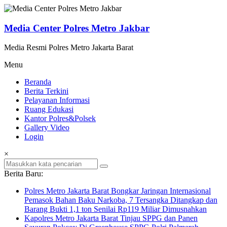
Lompat
ke
konten
Media Center Polres Metro Jakbar
Media Resmi Polres Metro Jakarta Barat
Menu
Beranda
Berita Terkini
Pelayanan Informasi
Ruang Edukasi
Kantor Polres&Polsek
Gallery Video
Login
×
Berita Baru:
Polres Metro Jakarta Barat Bongkar Jaringan Internasional
Pemasok Bahan Baku Narkoba, 7 Tersangka Ditangkap dan
Barang Bukti 1,1 ton Senilai Rp119 Miliar Dimusnahkan
Kapolres Metro Jakarta Barat Tinjau SPPG dan Panen