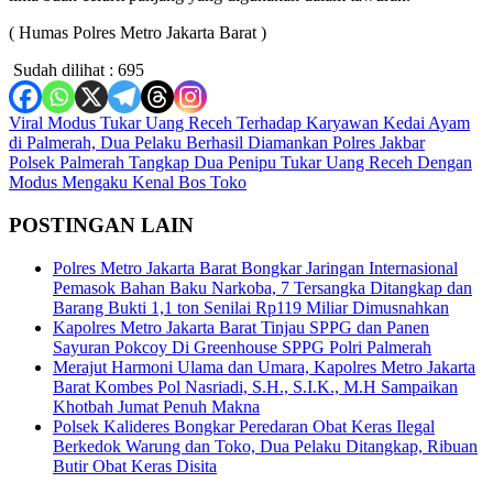
( Humas Polres Metro Jakarta Barat )
Sudah dilihat :
695
Navigasi
Viral Modus Tukar Uang Receh Terhadap Karyawan Kedai Ayam
di Palmerah, Dua Pelaku Berhasil Diamankan Polres Jakbar
pos
Polsek Palmerah Tangkap Dua Penipu Tukar Uang Receh Dengan
Modus Mengaku Kenal Bos Toko
POSTINGAN LAIN
Polres Metro Jakarta Barat Bongkar Jaringan Internasional
Pemasok Bahan Baku Narkoba, 7 Tersangka Ditangkap dan
Barang Bukti 1,1 ton Senilai Rp119 Miliar Dimusnahkan
Kapolres Metro Jakarta Barat Tinjau SPPG dan Panen
Sayuran Pokcoy Di Greenhouse SPPG Polri Palmerah
Merajut Harmoni Ulama dan Umara, Kapolres Metro Jakarta
Barat Kombes Pol Nasriadi, S.H., S.I.K., M.H Sampaikan
Khotbah Jumat Penuh Makna
Polsek Kalideres Bongkar Peredaran Obat Keras Ilegal
Berkedok Warung dan Toko, Dua Pelaku Ditangkap, Ribuan
Butir Obat Keras Disita