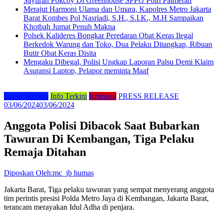
Sayuran Pokcoy Di Greenhouse SPPG Polri Palmerah
Merajut Harmoni Ulama dan Umara, Kapolres Metro Jakarta
Barat Kombes Pol Nasriadi, S.H., S.I.K., M.H Sampaikan
Khotbah Jumat Penuh Makna
Polsek Kalideres Bongkar Peredaran Obat Keras Ilegal
Berkedok Warung dan Toko, Dua Pelaku Ditangkap, Ribuan
Butir Obat Keras Disita
Mengaku Dibegal, Polisi Ungkap Laporan Palsu Demi Klaim
Asuransi Laptop, Pelapor meminta Maaf
Berita Terbaru
Info Terkini
Kriminal
PRESS RELEASE
03/06/2024
03/06/2024
Anggota Polisi Dibacok Saat Bubarkan
Tawuran Di Kembangan, Tiga Pelaku
Remaja Ditahan
Diposkan Oleh:mc_jb humas
Jakarta Barat, Tiga pelaku tawuran yang sempat menyerang anggota
tim perintis presisi Polda Metro Jaya di Kembangan, Jakarta Barat,
terancam merayakan Idul Adha di penjara.