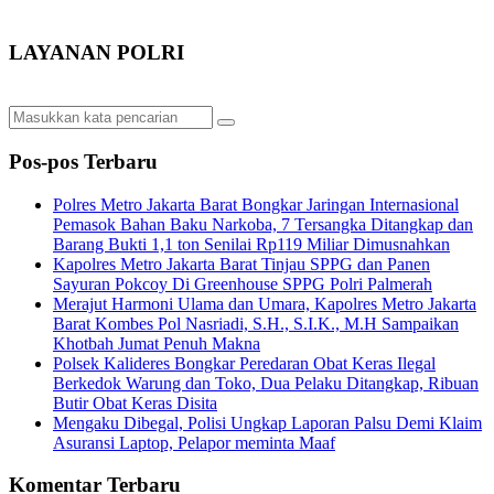
LAYANAN POLRI
Pos-pos Terbaru
Polres Metro Jakarta Barat Bongkar Jaringan Internasional
Pemasok Bahan Baku Narkoba, 7 Tersangka Ditangkap dan
Barang Bukti 1,1 ton Senilai Rp119 Miliar Dimusnahkan
Kapolres Metro Jakarta Barat Tinjau SPPG dan Panen
Sayuran Pokcoy Di Greenhouse SPPG Polri Palmerah
Merajut Harmoni Ulama dan Umara, Kapolres Metro Jakarta
Barat Kombes Pol Nasriadi, S.H., S.I.K., M.H Sampaikan
Khotbah Jumat Penuh Makna
Polsek Kalideres Bongkar Peredaran Obat Keras Ilegal
Berkedok Warung dan Toko, Dua Pelaku Ditangkap, Ribuan
Butir Obat Keras Disita
Mengaku Dibegal, Polisi Ungkap Laporan Palsu Demi Klaim
Asuransi Laptop, Pelapor meminta Maaf
Komentar Terbaru