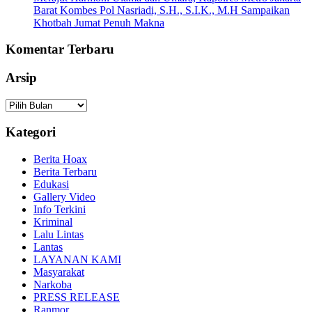
Barat Kombes Pol Nasriadi, S.H., S.I.K., M.H Sampaikan
Khotbah Jumat Penuh Makna
Komentar Terbaru
Arsip
Arsip
Kategori
Berita Hoax
Berita Terbaru
Edukasi
Gallery Video
Info Terkini
Kriminal
Lalu Lintas
Lantas
LAYANAN KAMI
Masyarakat
Narkoba
PRESS RELEASE
Ranmor