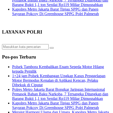
Pemasok Bahan Baku Narkoba, 7 Tersangka Ditangkap dan
Barang Bukti 1,1 ton Senilai Rp119 Miliar Dimusnahkan
Kapolres Metro Jakarta Barat Tinjau SPPG dan Panen
Sayuran Pokcoy Di Greenhouse SPPG Polri Palmerah
LAYANAN POLRI
Pos-pos Terbaru
Polsek Tambora Kembalikan Enam Sepeda Motor Hilang
kepada Pemilik
1×24 jam Polsek Kembangan Ungkap Kasus Penggelapan
Motor Bermodus Kenalan di Aplikasi Kencan, Pelaku
Dibekuk di Ciputat
Polres Metro Jakarta Barat Bongkar Jaringan Internasional
Pemasok Bahan Baku Narkoba, 7 Tersangka Ditangkap dan
Barang Bukti 1,1 ton Senilai Rp119 Miliar Dimusnahkan
Kapolres Metro Jakarta Barat Tinjau SPPG dan Panen
Sayuran Pokcoy Di Greenhouse SPPG Polri Palmerah
Merajut Harmoni Ulama dan Umara, Kapolres Metro Jakarta