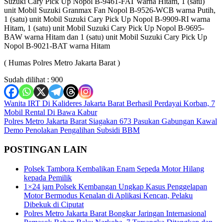
Suzuki Cary Pick Up Nopol B-9461-FAT warna Hitam, 1 (satu)
unit Mobil Suzuki Granmax Fan Nopol B-9526-WCB warna Putih,
1 (satu) unit Mobil Suzuki Cary Pick Up Nopol B-9909-RI warna
Hitam, 1 (satu) unit Mobil Suzuki Cary Pick Up Nopol B-9695-
BAW warna Hitam dan 1 (satu) unit Mobil Suzuki Cary Pick Up
Nopol B-9021-BAT warna Hitam
( Humas Polres Metro Jakarta Barat )
Sudah dilihat :
900
Navigasi
Wanita IRT Di Kalideres Jakarta Barat Berhasil Perdayai Korban, 7
Mobil Rental Di Bawa Kabur
pos
Polres Metro Jakarta Barat Siagakan 673 Pasukan Gabungan Kawal
Demo Penolakan Pengalihan Subsidi BBM
POSTINGAN LAIN
Polsek Tambora Kembalikan Enam Sepeda Motor Hilang
kepada Pemilik
1×24 jam Polsek Kembangan Ungkap Kasus Penggelapan
Motor Bermodus Kenalan di Aplikasi Kencan, Pelaku
Dibekuk di Ciputat
Polres Metro Jakarta Barat Bongkar Jaringan Internasional