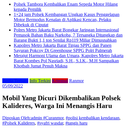
Polsek Tambora Kembalikan Enam Sepeda Motor Hilang
kepada Pemilik
1×24 jam Polsek Kembangan Ungkap Kasus Penggelapan
Motor Bermodus Kenalan di Aplikasi Kencan, Pelaku
Dibekuk di Ciputat
Polres Metro Jakarta Barat Bongkar Jaringan Internasional
Pemasok Bahan Baku Narkoba, 7 Tersangka Ditangkap dan
Barang Bukti 1,1 ton Senilai Rp119 Miliar Dimusnahkan
Kapolres Metro Jakarta Barat Tinjau SPPG dan Panen
Sayuran Pokcoy Di Greenhouse SPPG Polri Palmerah
Merajut Harmoni Ulama dan Umara, Kapolres Metro Jakarta
Barat Kombes Pol Nasriadi, S.H., S.I.K., M.H Sampaikan
Khotbah Jumat Penuh Makna
Berita Terbaru
Info Terkini
Kriminal
Ranmor
05/09/2022
Mobil Yang Dicuri Dikembalikan Polsek
Kalideres, Warga Ini Menangis Haru
Diposkan Oleh:admin
#Curanmor
,
#polisi kembalikan kendaraan
,
#Polsek Kalideres
,
#syafri wasdar
,
#tangis haru