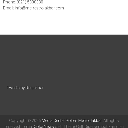
Phone: (021) 5300330
Email: info@mc-restrojakbar.com
Tweets by Resjakbar
Copyright © 2026
Media Center Polres Metro Jakbar
. All rights
reserved. Tema:
ColorNews
oleh ThemeGrill. Dipersembahkan oleh