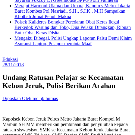
Sayuran Pokcoy Di Greenhouse SPPG Polri Palmerah
Merajut Harmoni Ulama dan Umara, Kapolres Metro Jakarta
Barat Kombes Pol Nasriadi, S.H., S.I.K., M.H Sampaikan
Khotbah Jumat Penuh Makna
Polsek Kalideres Bongkar Peredaran Obat Keras Ilegal
Berkedok Warung dan Toko, Dua Pelaku Ditangkap, Ribuan
Butir Obat Keras Disita
Mengaku Dibegal, Polisi Ungkap Laporan Palsu Demi Klaim
Asuransi Laptop, Pelapor meminta Maaf
Edukasi
28/11/2018
Undang Ratusan Pelajar se Kecamatan
Kebon Jeruk, Polisi Berikan Arahan
Diposkan Oleh:mc_jb humas
Kapolsek Kebon Jeruk Polres Metro Jakarta Barat Kompol M
Marbun SH MM memberikan pembinaan dan penyuluhan kepada
ratusan siswa/siswi SMK se Kecamatan Kebon Jeruk Jakarta Barat