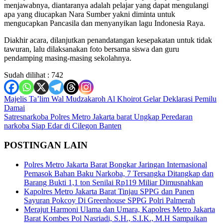
menjawabnya, diantaranya adalah pelajar yang dapat mengulangi
apa yang diucapkan Nara Sumber yakni diminta untuk
mengucapkan Pancasila dan menyanyikan lagu Indonesia Raya.
Diakhir acara, dilanjutkan penandatangan kesepakatan untuk tidak
tawuran, lalu dilaksanakan foto bersama siswa dan guru
pendamping masing-masing sekolahnya.
Sudah dilihat :
742
Navigasi
Majelis Ta’lim Wal Mudzakaroh Al Khoirot Gelar Deklarasi Pemilu
Damai
pos
Satresnarkoba Polres Metro Jakarta barat Ungkap Peredaran
narkoba Siap Edar di Cilegon Banten
POSTINGAN LAIN
Polres Metro Jakarta Barat Bongkar Jaringan Internasional
Pemasok Bahan Baku Narkoba, 7 Tersangka Ditangkap dan
Barang Bukti 1,1 ton Senilai Rp119 Miliar Dimusnahkan
Kapolres Metro Jakarta Barat Tinjau SPPG dan Panen
Sayuran Pokcoy Di Greenhouse SPPG Polri Palmerah
Merajut Harmoni Ulama dan Umara, Kapolres Metro Jakarta
Barat Kombes Pol Nasriadi, S.H., S.I.K., M.H Sampaikan