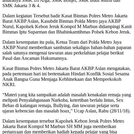
antaranya SMK.Tri Arga, SMK Bonjer, SMK Budi Murni dan
SMK Jakarta 3 & 4.
Dalam kegiatan Tersebut hadir Kasat Binmas Polres Metro Jakarta
Barat AKBP Aslan, Kasubdit Binmas Polda Metro jaya AKBP
Nurul, Kapolsek Kebon Jeruk Kompol M Marbun didampingi Kanit
Bimmas Iptu Suparman dan Bhabinkamtibmas Polsek Kebon Jeruk.
Dalam kesempatan itu pula, Ketua Team dari Polda Metro Jaya
AKBP Nurul memberikan sambutan sekaligus bahan-bahan paparan
salah satunya mengenai tawuran atau perkelahian pelajar berikut
Pasal dan Ancaman Hukumannya.
Kasat Binmas Polres Metro Jakarta Barat AKBP Aslan mengatakan,
pada pertemuan hari ini bertemakan Hindari Konflik Sosial Sesama
Anak Bangsa Guna Menjaga Kebhinekaan dan Mempeekokoh
NKRI.
“Materi yang kita sampaikan adalah masalah kenakalan remaja yang
meliputi Penyalahgunaan Narkoba, ketertiban berlalu lintas, Sex
Bebas di kalangan remaja, Bullying, dan tawuran pelajar serta
ujaran kebencian dan masalah hoax,” Ucap Aslan, Rabu (28/11/18).
Dalam kesempatan tersebut Kapolsek Kebon Jeruk Polres Metro
Jakarta Barat Kompol M Marbun SH MM juga memberikan
pertanyaan dan memberikan hadiah kepada pelajar yang bisa