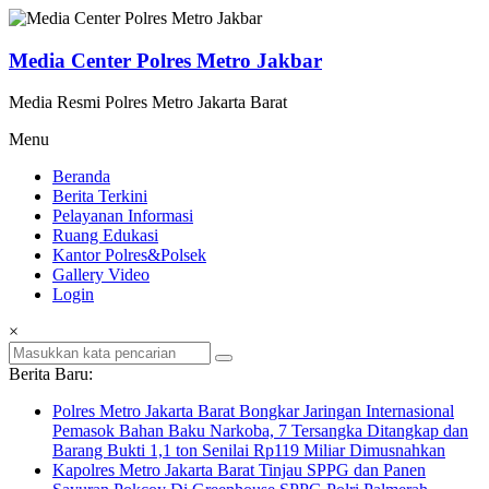
Lompat
ke
konten
Media Center Polres Metro Jakbar
Media Resmi Polres Metro Jakarta Barat
Menu
Beranda
Berita Terkini
Pelayanan Informasi
Ruang Edukasi
Kantor Polres&Polsek
Gallery Video
Login
×
Berita Baru:
Polres Metro Jakarta Barat Bongkar Jaringan Internasional
Pemasok Bahan Baku Narkoba, 7 Tersangka Ditangkap dan
Barang Bukti 1,1 ton Senilai Rp119 Miliar Dimusnahkan
Kapolres Metro Jakarta Barat Tinjau SPPG dan Panen