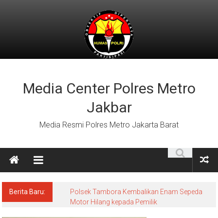
Lompat
ke
konten
Media Center Polres Metro
Jakbar
Media Resmi Polres Metro Jakarta Barat
Berita Baru:
Polsek Tambora Kembalikan Enam Sepeda
Motor Hilang kepada Pemilik