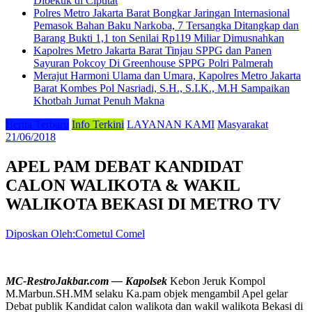
Dibekuk di Ciputat
Polres Metro Jakarta Barat Bongkar Jaringan Internasional
Pemasok Bahan Baku Narkoba, 7 Tersangka Ditangkap dan
Barang Bukti 1,1 ton Senilai Rp119 Miliar Dimusnahkan
Kapolres Metro Jakarta Barat Tinjau SPPG dan Panen
Sayuran Pokcoy Di Greenhouse SPPG Polri Palmerah
Merajut Harmoni Ulama dan Umara, Kapolres Metro Jakarta
Barat Kombes Pol Nasriadi, S.H., S.I.K., M.H Sampaikan
Khotbah Jumat Penuh Makna
Berita Terbaru
Info Terkini
LAYANAN KAMI
Masyarakat
21/06/2018
APEL PAM DEBAT KANDIDAT
CALON WALIKOTA & WAKIL
WALIKOTA BEKASI DI METRO TV
Diposkan Oleh:Cometul Comel
MC-RestroJakbar.com — Kapolsek
Kebon Jeruk Kompol
M.Marbun.SH.MM selaku Ka.pam objek mengambil Apel gelar
Debat publik Kandidat calon walikota dan wakil walikota Bekasi di