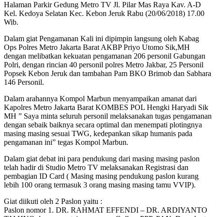
Halaman Parkir Gedung Metro TV Jl. Pilar Mas Raya Kav. A-D
Kel. Kedoya Selatan Kec. Kebon Jeruk Rabu (20/06/2018) 17.00
Wib.
Dalam giat Pengamanan Kali ini dipimpin langsung oleh Kabag
Ops Polres Metro Jakarta Barat AKBP Priyo Utomo Sik,MH
dengan melibatkan kekuatan pengamanan 206 personil Gabungan
Polri, dengan rincian 40 personil polres Metro Jakbar, 25 Personil
Popsek Kebon Jeruk dan tambahan Pam BKO Brimob dan Sabhara
146 Personil.
Dalam arahannya Kompol Marbun menyampaikan amanat dari
Kapolres Metro Jakarta Barat KOMBES POL Hengki Haryadi Sik
MH ” Saya minta seluruh personil melaksanakan tugas pengamanan
dengan sebaik baiknya secara optimal dan menempati plotingnya
masing masing sesuai TWG, kedepankan sikap humanis pada
pengamanan ini” tegas Kompol Marbun.
Dalam giat debat ini para pendukung dari masing masing paslon
telah hadir di Studio Metro TV melaksanakan Registrasi dan
pembagian ID Card ( Masing masing pendukung paslon kurang
lebih 100 orang termasuk 3 orang masing masing tamu VVIP).
Giat diikuti oleh 2 Paslon yaitu :
Paslon nomor 1. DR. RAHMAT EFFENDI – DR. ARDIYANTO