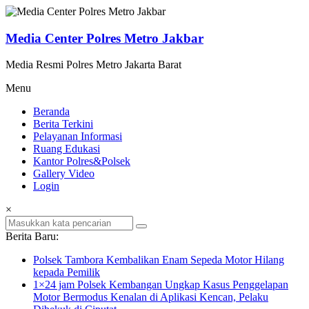
Lompat
ke
konten
Media Center Polres Metro Jakbar
Media Resmi Polres Metro Jakarta Barat
Menu
Beranda
Berita Terkini
Pelayanan Informasi
Ruang Edukasi
Kantor Polres&Polsek
Gallery Video
Login
×
Berita Baru:
Polsek Tambora Kembalikan Enam Sepeda Motor Hilang
kepada Pemilik
1×24 jam Polsek Kembangan Ungkap Kasus Penggelapan
Motor Bermodus Kenalan di Aplikasi Kencan, Pelaku