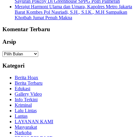
Sayuran Pokcoy Di Greenhouse SPPG Polri Palmerah
Merajut Harmoni Ulama dan Umara, Kapolres Metro Jakarta
Barat Kombes Pol Nasriadi, S.H., S.I.K., M.H Sampaikan
Khotbah Jumat Penuh Makna
Komentar Terbaru
Arsip
Arsip
Kategori
Berita Hoax
Berita Terbaru
Edukasi
Gallery Video
Info Terkini
Kriminal
Lalu Lintas
Lantas
LAYANAN KAMI
Masyarakat
Narkoba