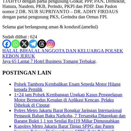
TJAHYO dengan partai pengusung Golkar, PPP, PAN, Demokrat,
Hanura, Nasdem, PKB, Perindo, PKPI dan PDIP. Dan Paslon
nomor 2 DR. NUR SUPRIYANTO – DR. ADHY FIRDAUS
dengan partai pengusung PKS, Gerindra dan Ormas FPI.
Selama giat berlangsung aman & kondusif.(ameltul)
Sudah dilihat :
624
Navigasi
HALAL BIHALAL ANGGOTA DAN KELUARGA POLSEK
KEBON JERUK
pos
Jaya 65 Lantai 7 Hotel Business Tomang Terbakar,
POSTINGAN LAIN
Polsek Tambora Kembalikan Enam Sepeda Motor Hilang
kepada Pemilik
1×24 jam Polsek Kembangan Ungkap Kasus Penggelapan
Motor Bermodus Kenalan di Aplikasi Kencan, Pelaku
Dibekuk di Ciputat
Polres Metro Jakarta Barat Bongkar Jaringan Internasional
Pemasok Bahan Baku Narkoba, 7 Tersangka Ditangkap dan
Barang Bukti 1,1 ton Senilai Rp119 Miliar Dimusnahkan
Kapolres Metro Jakarta Barat Tinjau SPPG dan Panen