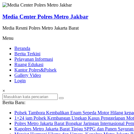
Lompat
ke
konten
Media Center Polres Metro Jakbar
Media Resmi Polres Metro Jakarta Barat
Menu
Beranda
Berita Terkini
Pelayanan Informasi
Ruang Edukasi
Kantor Polres&Polsek
Gallery Video
Login
×
Berita Baru:
Polsek Tambora Kembalikan Enam Sepeda Motor Hilang kepa
1×24 jam Polsek Kembangan Ungkap Kasus Penggelapan Motor
Polres Metro Jakarta Barat Bongkar Jaringan Internasional P
Kapolres Metro Jakarta Barat Tinjau SPPG dan Panen Sayura