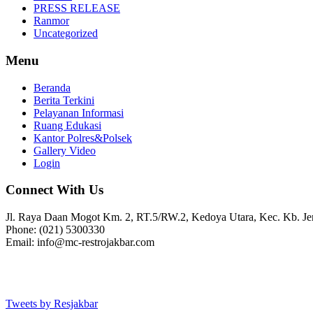
PRESS RELEASE
Ranmor
Uncategorized
Menu
Beranda
Berita Terkini
Pelayanan Informasi
Ruang Edukasi
Kantor Polres&Polsek
Gallery Video
Login
Connect With Us
Jl. Raya Daan Mogot Km. 2, RT.5/RW.2, Kedoya Utara, Kec. Kb. Jer
Phone: (021) 5300330
Email: info@mc-restrojakbar.com
Tweets by Resjakbar