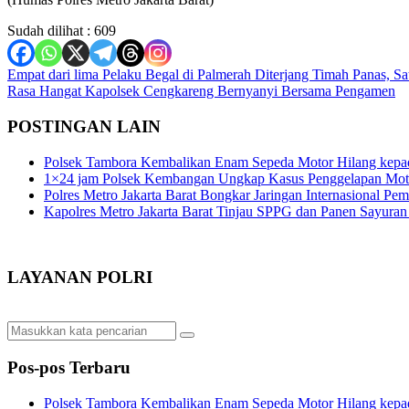
Sudah dilihat :
609
Navigasi
Empat dari lima Pelaku Begal di Palmerah Diterjang Timah Panas, S
Rasa Hangat Kapolsek Cengkareng Bernyanyi Bersama Pengamen
pos
POSTINGAN LAIN
Polsek Tambora Kembalikan Enam Sepeda Motor Hilang kepa
1×24 jam Polsek Kembangan Ungkap Kasus Penggelapan Motor
Polres Metro Jakarta Barat Bongkar Jaringan Internasional P
Kapolres Metro Jakarta Barat Tinjau SPPG dan Panen Sayura
LAYANAN POLRI
Pos-pos Terbaru
Polsek Tambora Kembalikan Enam Sepeda Motor Hilang kepa