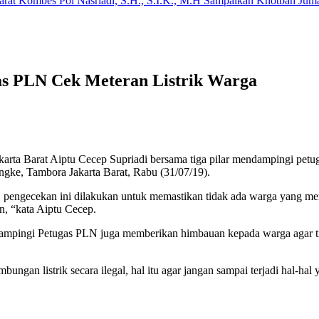
arat Kombes Pol Nasriadi, S.H., S.I.K., M.H Sampaikan Khotbah Ju
s PLN Cek Meteran Listrik Warga
rta Barat Aiptu Cecep Supriadi bersama tiga pilar mendampingi petu
ngke, Tambora Jakarta Barat, Rabu (31/07/19).
 pengecekan ini dilakukan untuk memastikan tidak ada warga yang menya
an, “kata Aiptu Cecep.
ingi Petugas PLN juga memberikan himbauan kepada warga agar tidak
an listrik secara ilegal, hal itu agar jangan sampai terjadi hal-hal y