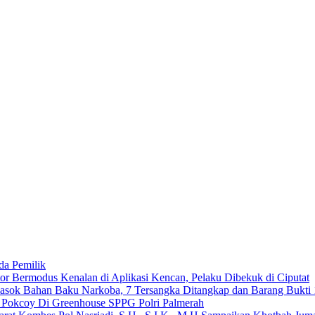
da Pemilik
 Bermodus Kenalan di Aplikasi Kencan, Pelaku Dibekuk di Ciputat
emasok Bahan Baku Narkoba, 7 Tersangka Ditangkap dan Barang Bukti 
n Pokcoy Di Greenhouse SPPG Polri Palmerah