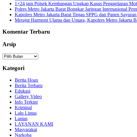
1×24 jam Polsek Kembangan Ungkap Kasus Penggelapan Motor
Polres Metro Jakarta Barat Bongkar Jaringan Internasional P
Kapolres Metro Jakarta Barat Tinjau SPPG dan Panen Sayura
Merajut Harmoni Ulama dan Umara, Kapolres Metro Jakarta B
Komentar Terbaru
Arsip
Arsip
Kategori
Berita Hoax
Berita Terbaru
Edukasi
Gallery Video
Info Terkini
Kriminal
Lalu Lintas
Lantas
LAYANAN KAMI
Masyarakat
Narkoba