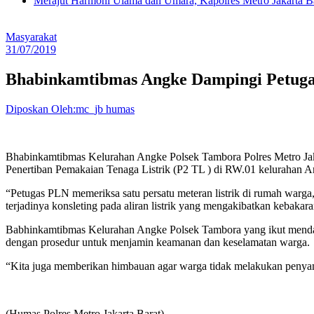
Merajut Harmoni Ulama dan Umara, Kapolres Metro Jakarta B
Masyarakat
31/07/2019
Bhabinkamtibmas Angke Dampingi Petuga
Diposkan Oleh:mc_jb humas
Bhabinkamtibmas Kelurahan Angke Polsek Tambora Polres Metro Jaka
Penertiban Pemakaian Tenaga Listrik (P2 TL ) di RW.01 kelurahan A
“Petugas PLN memeriksa satu persatu meteran listrik di rumah warga,
terjadinya konsleting pada aliran listrik yang mengakibatkan kebakar
Babhinkamtibmas Kelurahan Angke Polsek Tambora yang ikut mendamp
dengan prosedur untuk menjamin keamanan dan keselamatan warga.
“Kita juga memberikan himbauan agar warga tidak melakukan penyambung
(Humas Polres Metro Jakarta Barat)