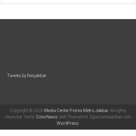
Tweets by Resjakbar
Copyright © 2026
Media Center Polres Metro Jakbar
. All rights
reserved. Tema:
ColorNews
oleh ThemeGrill. Dipersembahkan oleh
WordPress
.