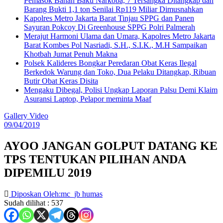
Pemasok Bahan Baku Narkoba, 7 Tersangka Ditangkap dan
Barang Bukti 1,1 ton Senilai Rp119 Miliar Dimusnahkan
Kapolres Metro Jakarta Barat Tinjau SPPG dan Panen
Sayuran Pokcoy Di Greenhouse SPPG Polri Palmerah
Merajut Harmoni Ulama dan Umara, Kapolres Metro Jakarta
Barat Kombes Pol Nasriadi, S.H., S.I.K., M.H Sampaikan
Khotbah Jumat Penuh Makna
Polsek Kalideres Bongkar Peredaran Obat Keras Ilegal
Berkedok Warung dan Toko, Dua Pelaku Ditangkap, Ribuan
Butir Obat Keras Disita
Mengaku Dibegal, Polisi Ungkap Laporan Palsu Demi Klaim
Asuransi Laptop, Pelapor meminta Maaf
Gallery Video
09/04/2019
AYOO JANGAN GOLPUT DATANG KE
TPS TENTUKAN PILIHAN ANDA
DIPEMILU 2019
Diposkan Oleh:mc_jb humas
Sudah dilihat :
537