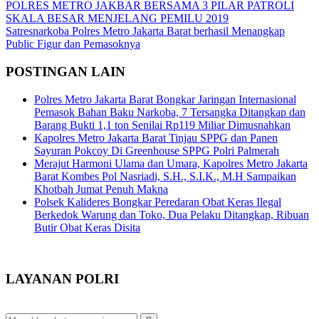
Navigasi
POLRES METRO JAKBAR BERSAMA 3 PILAR PATROLI
SKALA BESAR MENJELANG PEMILU 2019
pos
Satresnarkoba Polres Metro Jakarta Barat berhasil Menangkap
Public Figur dan Pemasoknya
POSTINGAN LAIN
Polres Metro Jakarta Barat Bongkar Jaringan Internasional
Pemasok Bahan Baku Narkoba, 7 Tersangka Ditangkap dan
Barang Bukti 1,1 ton Senilai Rp119 Miliar Dimusnahkan
Kapolres Metro Jakarta Barat Tinjau SPPG dan Panen
Sayuran Pokcoy Di Greenhouse SPPG Polri Palmerah
Merajut Harmoni Ulama dan Umara, Kapolres Metro Jakarta
Barat Kombes Pol Nasriadi, S.H., S.I.K., M.H Sampaikan
Khotbah Jumat Penuh Makna
Polsek Kalideres Bongkar Peredaran Obat Keras Ilegal
Berkedok Warung dan Toko, Dua Pelaku Ditangkap, Ribuan
Butir Obat Keras Disita
LAYANAN POLRI