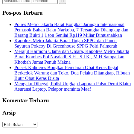
Pos-pos Terbaru
Polres Metro Jakarta Barat Bongkar Jaringan Internasional
Pemasok Bahan Baku Narkoba, 7 Tersangka Ditangkap dan
Barang Bukti 1,1 ton Senilai Rp119 Miliar Dimusnahkan
Kapolres Metro Jakarta Barat Tinjau SPPG dan Panen
Sayuran Pokcoy Di Greenhouse SPPG Polri Palmerah
Merajut Harmoni Ulama dan Umara, Kapolres Metro Jakarta
Barat Kombes Pol Nasriadi, S.H., S.I.K., M.H Sampaikan
Khotbah Jumat Penuh Makna
Polsek Kalideres Bongkar Peredaran Obat Keras Ilegal
Berkedok Warung dan Toko, Dua Pelaku Ditangkap, Ribuan
Butir Obat Keras Disita
Mengaku Dibegal, Polisi Ungkap Laporan Palsu Demi Klaim
Asuransi Laptop, Pelapor meminta Maaf
Komentar Terbaru
Arsip
Arsip