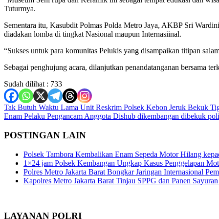
Tuturmya.
Sementara itu, Kasubdit Polmas Polda Metro Jaya, AKBP Sri Wardin
diadakan lomba di tingkat Nasional maupun Internasiinal.
“Sukses untuk para komunitas Pelukis yang disampaikan titipan sala
Sebagai penghujung acara, dilanjutkan penandatanganan bersama terk
Sudah dilihat :
733
Navigasi
Tak Butuh Waktu Lama Unit Reskrim Polsek Kebon Jeruk Bekuk Tig
Enam Pelaku Pengancam Anggota Dishub dikembangan dibekuk poli
pos
POSTINGAN LAIN
Polsek Tambora Kembalikan Enam Sepeda Motor Hilang kepa
1×24 jam Polsek Kembangan Ungkap Kasus Penggelapan Motor
Polres Metro Jakarta Barat Bongkar Jaringan Internasional P
Kapolres Metro Jakarta Barat Tinjau SPPG dan Panen Sayura
LAYANAN POLRI