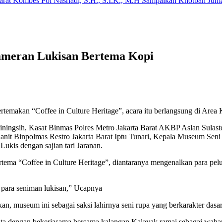
arat Kombes Pol Nasriadi, S.H., S.I.K., M.H Sampaikan Khotbah Ju
ameran Lukisan Bertema Kopi
akan “Coffee in Culture Heritage”, acara itu berlangsung di Area Ko
iningsih, Kasat Binmas Polres Metro Jakarta Barat AKBP Aslan Sula
it Binpolmas Restro Jakarta Barat Iptu Tunari, Kepala Museum Seni R
kis dengan sajian tari Jaranan.
tema “Coffee in Culture Heritage”, diantaranya mengenalkan para pelu
 para seniman lukisan,” Ucapnya
 museum ini sebagai saksi lahirnya seni rupa yang berkarakter dasar
ta dengan bekerjasama bersama kalangan Kalayak ramai sebagai wahan