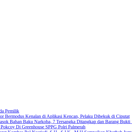
da Pemilik
 Bermodus Kenalan di Aplikasi Kencan, Pelaku Dibekuk di Ciputat
emasok Bahan Baku Narkoba, 7 Tersangka Ditangkap dan Barang Bukti 
n Pokcoy Di Greenhouse SPPG Polri Palmerah