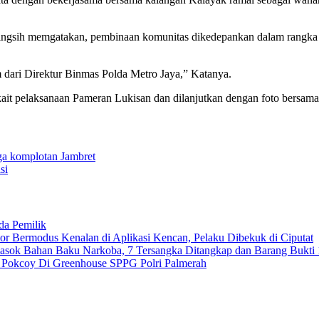
ingsih memgatakan, pembinaan komunitas dikedepankan dalam rangka 
m dari Direktur Binmas Polda Metro Jaya,” Katanya.
ait pelaksanaan Pameran Lukisan dan dilanjutkan dengan foto bersama 
a komplotan Jambret
si
da Pemilik
 Bermodus Kenalan di Aplikasi Kencan, Pelaku Dibekuk di Ciputat
emasok Bahan Baku Narkoba, 7 Tersangka Ditangkap dan Barang Bukti 
n Pokcoy Di Greenhouse SPPG Polri Palmerah