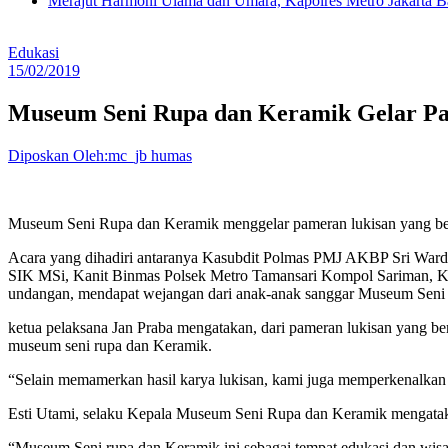
Merajut Harmoni Ulama dan Umara, Kapolres Metro Jakarta B
Edukasi
15/02/2019
Museum Seni Rupa dan Keramik Gelar P
Diposkan Oleh:mc_jb humas
Museum Seni Rupa dan Keramik menggelar pameran lukisan yang bertem
Acara yang dihadiri antaranya Kasubdit Polmas PMJ AKBP Sri Ward
SIK MSi, Kanit Binmas Polsek Metro Tamansari Kompol Sariman, Kan
undangan, mendapat wejangan dari anak-anak sanggar Museum Seni Lu
ketua pelaksana Jan Praba mengatakan, dari pameran lukisan yang ber
museum seni rupa dan Keramik.
“Selain memamerkan hasil karya lukisan, kami juga memperkenalkan
Esti Utami, selaku Kepala Museum Seni Rupa dan Keramik mengatakan,
“Museum Seni rupa dan Keramik ini sebagai tempat edukasi dan wisa