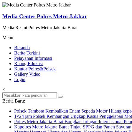
Lompat
ke
konten
Media Center Polres Metro Jakbar
Media Resmi Polres Metro Jakarta Barat
Menu
Beranda
Berita Terkini
Pelayanan Informasi
Ruang Edukasi
Kantor Polres&Polsek
Gallery Video
Login
×
Berita Baru:
Polsek Tambora Kembalikan Enam Sepeda Motor Hilang kepa
1×24 jam Polsek Kembangan Ungkap Kasus Penggelapan Motor
Polres Metro Jakarta Barat Bongkar Jaringan Internasional P
Kapolres Metro Jakarta Barat Tinjau SPPG dan Panen Sayura