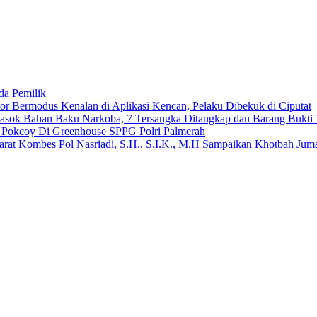
da Pemilik
 Bermodus Kenalan di Aplikasi Kencan, Pelaku Dibekuk di Ciputat
emasok Bahan Baku Narkoba, 7 Tersangka Ditangkap dan Barang Bukti 
n Pokcoy Di Greenhouse SPPG Polri Palmerah
arat Kombes Pol Nasriadi, S.H., S.I.K., M.H Sampaikan Khotbah Ju