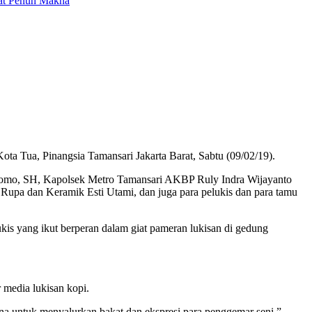
mat Penuh Makna
ta Tua, Pinangsia Tamansari Jakarta Barat, Sabtu (09/02/19).
stomo, SH, Kapolsek Metro Tamansari AKBP Ruly Indra Wijayanto
upa dan Keramik Esti Utami, dan juga para pelukis dan para tamu
kis yang ikut berperan dalam giat pameran lukisan di gedung
 media lukisan kopi.
a untuk menyalurkan bakat dan ekspresi para penggemar seni,”