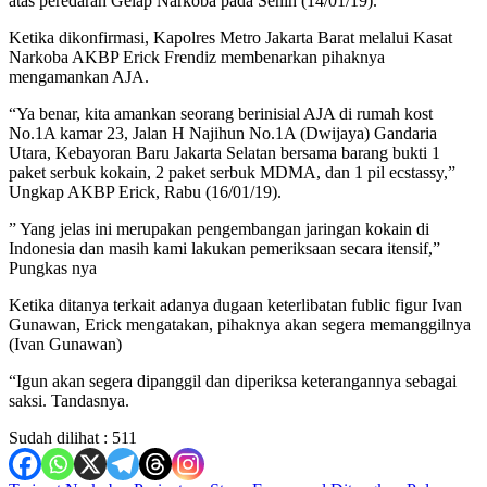
atas peredaran Gelap Narkoba pada Senin (14/01/19).
Ketika dikonfirmasi, Kapolres Metro Jakarta Barat melalui Kasat
Narkoba AKBP Erick Frendiz membenarkan pihaknya
mengamankan AJA.
“Ya benar, kita amankan seorang berinisial AJA di rumah kost
No.1A kamar 23, Jalan H Najihun No.1A (Dwijaya) Gandaria
Utara, Kebayoran Baru Jakarta Selatan bersama barang bukti 1
paket serbuk kokain, 2 paket serbuk MDMA, dan 1 pil ecstassy,”
Ungkap AKBP Erick, Rabu (16/01/19).
” Yang jelas ini merupakan pengembangan jaringan kokain di
Indonesia dan masih kami lakukan pemeriksaan secara itensif,”
Pungkas nya
Ketika ditanya terkait adanya dugaan keterlibatan fublic figur Ivan
Gunawan, Erick mengatakan, pihaknya akan segera memanggilnya
(Ivan Gunawan)
“Igun akan segera dipanggil dan diperiksa keterangannya sebagai
saksi. Tandasnya.
Sudah dilihat :
511