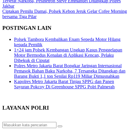
Navigasi
Terjerat Narkoba, Pesinetron Steve Emmanuel Ditangkap Polres
Jakbar
pos
Ciptakan Pemilu Damai, Polsek Kebon Jeruk Gelar Cofee Morning
bersama Tiga Pilar
POSTINGAN LAIN
Polsek Tambora Kembalikan Enam Sepeda Motor Hilang
kepada Pemilik
1×24 jam Polsek Kembangan Ungkap Kasus Penggelapan
Motor Bermodus Kenalan di Aplikasi Kencan, Pelaku
Dibekuk di Ciputat
Polres Metro Jakarta Barat Bongkar Jaringan Internasional
Pemasok Bahan Baku Narkoba, 7 Tersangka Ditangkap dan
Barang Bukti 1,1 ton Senilai Rp119 Miliar Dimusnahkan
Kapolres Metro Jakarta Barat Tinjau SPPG dan Panen
Sayuran Pokcoy Di Greenhouse SPPG Polri Palmerah
LAYANAN POLRI