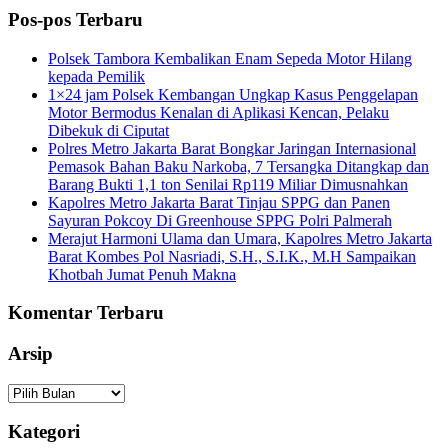
Pos-pos Terbaru
Polsek Tambora Kembalikan Enam Sepeda Motor Hilang
kepada Pemilik
1×24 jam Polsek Kembangan Ungkap Kasus Penggelapan
Motor Bermodus Kenalan di Aplikasi Kencan, Pelaku
Dibekuk di Ciputat
Polres Metro Jakarta Barat Bongkar Jaringan Internasional
Pemasok Bahan Baku Narkoba, 7 Tersangka Ditangkap dan
Barang Bukti 1,1 ton Senilai Rp119 Miliar Dimusnahkan
Kapolres Metro Jakarta Barat Tinjau SPPG dan Panen
Sayuran Pokcoy Di Greenhouse SPPG Polri Palmerah
Merajut Harmoni Ulama dan Umara, Kapolres Metro Jakarta
Barat Kombes Pol Nasriadi, S.H., S.I.K., M.H Sampaikan
Khotbah Jumat Penuh Makna
Komentar Terbaru
Arsip
Arsip
Kategori