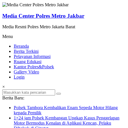
Lompat
ke
konten
Media Center Polres Metro Jakbar
Media Resmi Polres Metro Jakarta Barat
Menu
Beranda
Berita Terkini
Pelayanan Informasi
Ruang Edukasi
Kantor Polres&Polsek
Gallery Video
Login
×
Berita Baru:
Polsek Tambora Kembalikan Enam Sepeda Motor Hilang
kepada Pemilik
1×24 jam Polsek Kembangan Ungkap Kasus Penggelapan
Motor Bermodus Kenalan di Aplikasi Kencan, Pelaku