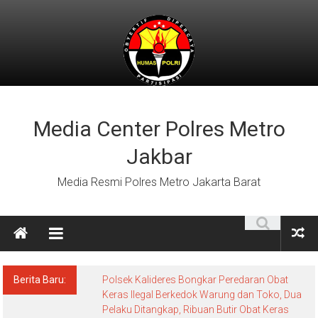
Lompat
ke
konten
Media Center Polres Metro
Jakbar
Media Resmi Polres Metro Jakarta Barat
Berita Baru:
Polsek Kalideres Bongkar Peredaran Obat
Keras Ilegal Berkedok Warung dan Toko, Dua
Pelaku Ditangkap, Ribuan Butir Obat Keras