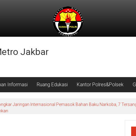
Metro Jakbar
nan Informasi
Ruang Edukasi
Kantor Polres&Polsek
G
ongkar Jaringan Internasional Pemasok Bahan Baku Narkoba, 7 Tersang
ahkan