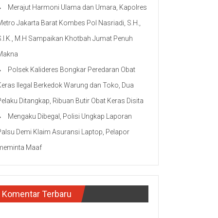
Merajut Harmoni Ulama dan Umara, Kapolres
Metro Jakarta Barat Kombes Pol Nasriadi, S.H.,
S.I.K., M.H Sampaikan Khotbah Jumat Penuh
Makna
Polsek Kalideres Bongkar Peredaran Obat
Keras Ilegal Berkedok Warung dan Toko, Dua
Pelaku Ditangkap, Ribuan Butir Obat Keras Disita
Mengaku Dibegal, Polisi Ungkap Laporan
Palsu Demi Klaim Asuransi Laptop, Pelapor
meminta Maaf
Komentar Terbaru