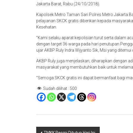
Jakarta Barat, Rabu (24/10/2018).
Kapolsek Metro Taman Sari Polres Metro Jakarta Ba
pelayanan SKCK gratis diberikan kepada masyarak
Kesehatan.
“Kami selaku aparat kepolisian turut serta dalam 
dengan target 36 warga pada hari penutupan Pengga
ujar AKBP Ruly Indra Wijyanto Sik, Msi yang ditemui 
AKBP Ruly juga menjelaskan, diharapkan dengan a
masyarakat yang membutuhkan baik untuk melamar k
“Semoga SKCK gratis ini dapat bermanfaat bagi mas
Sudah dilihat :
500
Navigasi
TMKK Resmi Ditutup Hari Ini