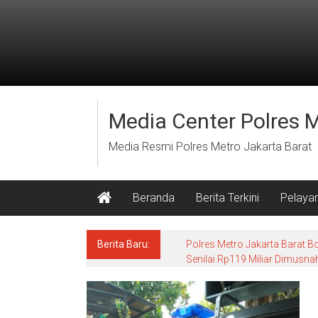
Lompat
ke
konten
Media Center Polres 
Media Resmi Polres Metro Jakarta Barat
Beranda
Berita Terkini
Pelaya
Berita Baru:
Polres Metro Jakarta Barat B
Senilai Rp119 Miliar Dimusn