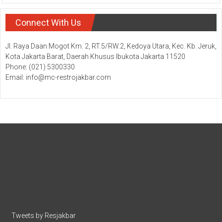
Connect With Us
Jl. Raya Daan Mogot Km. 2, RT.5/RW.2, Kedoya Utara, Kec. Kb. Jeruk,
Kota Jakarta Barat, Daerah Khusus Ibukota Jakarta 11520
Phone: (021) 5300330
Email: info@mc-restrojakbar.com
Tweets by Resjakbar