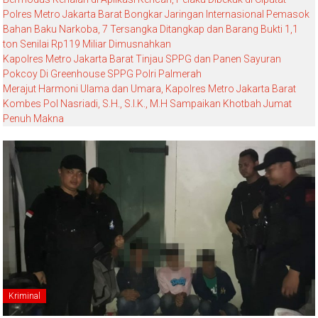
Polres Metro Jakarta Barat Bongkar Jaringan Internasional Pemasok
Bahan Baku Narkoba, 7 Tersangka Ditangkap dan Barang Bukti 1,1
ton Senilai Rp119 Miliar Dimusnahkan
Kapolres Metro Jakarta Barat Tinjau SPPG dan Panen Sayuran
Pokcoy Di Greenhouse SPPG Polri Palmerah
Merajut Harmoni Ulama dan Umara, Kapolres Metro Jakarta Barat
Kombes Pol Nasriadi, S.H., S.I.K., M.H Sampaikan Khotbah Jumat
Penuh Makna
Kriminal