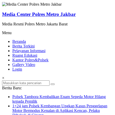
Lompat
ke
konten
Media Center Polres Metro Jakbar
Media Resmi Polres Metro Jakarta Barat
Menu
Beranda
Berita Terkini
Pelayanan Informasi
Ruang Edukasi
Kantor Polres&Polsek
Gallery Video
Login
×
Berita Baru:
Polsek Tambora Kembalikan Enam Sepeda Motor Hilang
kepada Pemilik
1×24 jam Polsek Kembangan Ungkap Kasus Penggelapan
Motor Bermodus Kenalan di Aplikasi Kencan, Pelaku