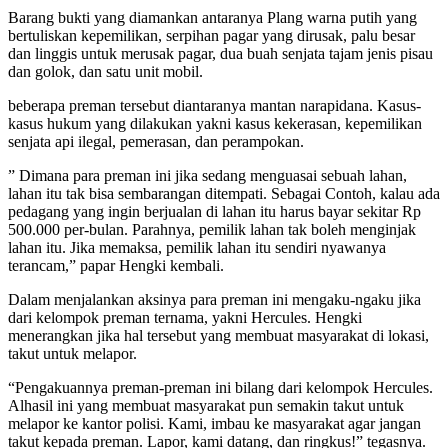
Barang bukti yang diamankan antaranya Plang warna putih yang
bertuliskan kepemilikan, serpihan pagar yang dirusak, palu besar
dan linggis untuk merusak pagar, dua buah senjata tajam jenis pisau
dan golok, dan satu unit mobil.
beberapa preman tersebut diantaranya mantan narapidana. Kasus-
kasus hukum yang dilakukan yakni kasus kekerasan, kepemilikan
senjata api ilegal, pemerasan, dan perampokan.
” Dimana para preman ini jika sedang menguasai sebuah lahan,
lahan itu tak bisa sembarangan ditempati. Sebagai Contoh, kalau ada
pedagang yang ingin berjualan di lahan itu harus bayar sekitar Rp
500.000 per-bulan. Parahnya, pemilik lahan tak boleh menginjak
lahan itu. Jika memaksa, pemilik lahan itu sendiri nyawanya
terancam,” papar Hengki kembali.
Dalam menjalankan aksinya para preman ini mengaku-ngaku jika
dari kelompok preman ternama, yakni Hercules. Hengki
menerangkan jika hal tersebut yang membuat masyarakat di lokasi,
takut untuk melapor.
“Pengakuannya preman-preman ini bilang dari kelompok Hercules.
Alhasil ini yang membuat masyarakat pun semakin takut untuk
melapor ke kantor polisi. Kami, imbau ke masyarakat agar jangan
takut kepada preman. Lapor, kami datang, dan ringkus!” tegasnya.