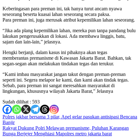
Keberingasan para preman ini, tak hanya turut ancam nyawa
seseorang beserta kuasai lahan seseorang secara paksa.
Para preman ini, juga merusak atribut kepemilikan lahan seseorang.
“Jika ada plang kepemilikan lahan, mereka pun tanpa pandang bulu
lakukan pengerusakkan di lokasi. Ada membawa linggis, batu,
sajam dan lain-lain,” jelasnya.
Hengki berjanji, dalam kasus ini pihaknya akan tegas
memberantas premanisme di Kawasan Jakarta Barat. Bahkan, tak
segan-segan akan melakukan tindakan tegas dan terukur.
“Kami imbau masyarakat jangan takut dengan preman-preman
seperti ini. Segera melapor ke kami, dan kami akan tindak tegas.
Sebab, para preman ini sangat meresahkan masyarakat di
lingkungan, khususnya wilayah Jakarta Barat,” Jelasnya
Sudah dilihat :
593
Navigasi
Polres jakbar bersama 3 pilar, Apel gelar pasukan antisipasi Bencana
Banjir
pos
Rakyat Dukung Polri Melawan premanisme, Puluhan Karangan
Bunga Berjejer Menghiasi Mapolres metro jakarta barat