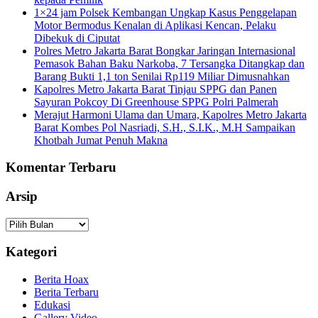
1×24 jam Polsek Kembangan Ungkap Kasus Penggelapan
Motor Bermodus Kenalan di Aplikasi Kencan, Pelaku
Dibekuk di Ciputat
Polres Metro Jakarta Barat Bongkar Jaringan Internasional
Pemasok Bahan Baku Narkoba, 7 Tersangka Ditangkap dan
Barang Bukti 1,1 ton Senilai Rp119 Miliar Dimusnahkan
Kapolres Metro Jakarta Barat Tinjau SPPG dan Panen
Sayuran Pokcoy Di Greenhouse SPPG Polri Palmerah
Merajut Harmoni Ulama dan Umara, Kapolres Metro Jakarta
Barat Kombes Pol Nasriadi, S.H., S.I.K., M.H Sampaikan
Khotbah Jumat Penuh Makna
Komentar Terbaru
Arsip
Arsip
Kategori
Berita Hoax
Berita Terbaru
Edukasi
Gallery Video