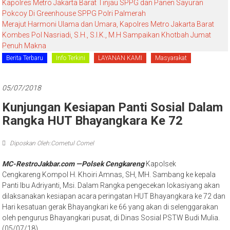
Kapolres Metro Jakarta Barat Tinjau SPPG dan Panen Sayuran
Pokcoy Di Greenhouse SPPG Polri Palmerah
Merajut Harmoni Ulama dan Umara, Kapolres Metro Jakarta Barat
Kombes Pol Nasriadi, S.H., S.I.K., M.H Sampaikan Khotbah Jumat
Penuh Makna
Berita Terbaru
Info Terkini
LAYANAN KAMI
Masyarakat
05/07/2018
Kunjungan Kesiapan Panti Sosial Dalam
Rangka HUT Bhayangkara Ke 72
Diposkan Oleh:Cometul Comel
MC-RestroJakbar.com —Polsek Cengkareng
Kapolsek
Cengkareng Kompol H. Khoiri Amnas, SH, MH. Sambang ke kepala
Panti Ibu Adriyanti, Msi. Dalam Rangka pengecekan lokasiyang akan
dilaksanakan kesiapan acara peringatan HUT Bhayangkara ke 72 dan
Hari kesatuan gerak Bhayangkari ke 66 yang akan di selenggarakan
oleh pengurus Bhayangkari pusat, di Dinas Sosial PSTW Budi Mulia.
(05/07/18)