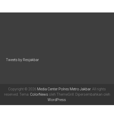
Tweets by Resjakbar
Copyright © 2026
Media Center Polres Metro Jakbar
. All rights
reserved. Tema:
ColorNews
oleh ThemeGrill. Dipersembahkan oleh
WordPress
.