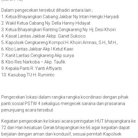
Dalam pengecekan tersebut dihadiri antara lain ;
1. Ketua Bhayangkari Cabang Jakbar Ny Intan Hengki Haryadi
2. Wakil Ketua Cabang Ny. Della Hanny Hidayat
3. Ketua Bhayangkari Ranting Cengkareng Ny. Hj. Desi Khoiri
4. Kasat Lantas Jakbar Akbp. Ganet Sukoco.
5. Kapolsek Cengkareng Kompol H. Khoiri Amnas, S.H., M.H.,
6. Kbo Lantas Jakbar Akp I Ketut Kawi
7. Kanit Lantas Cengkareng Akp surya
8. Kbo Res Narkoba – Akp. Taufik
9. Kepala Panti R. Yanti Affiyanti.
10. Kasubag TU H. Ruminto
Pengecekan lokasi dalam rangka rangka koordinasi dengan pihak
panti sosial PSTW 4 sekaligus mengecek sarana dan prasarana
penunjuang acara tersebut.
Kegiatan pengecekan ke lokasi acara peringatan HUT bhayangkara ke
72 dan Hari kesatuan Gerak bhayangkari ke 66 agar kegiatan dapat
berjalan dengan aman dan kondusif, sesuai perintah Kapolsek