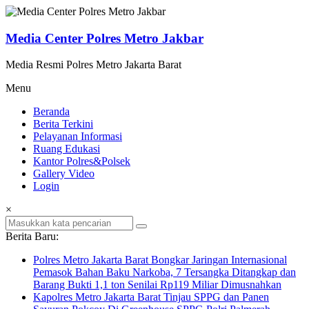
Lompat
ke
konten
Media Center Polres Metro Jakbar
Media Resmi Polres Metro Jakarta Barat
Menu
Beranda
Berita Terkini
Pelayanan Informasi
Ruang Edukasi
Kantor Polres&Polsek
Gallery Video
Login
×
Berita Baru:
Polres Metro Jakarta Barat Bongkar Jaringan Internasional
Pemasok Bahan Baku Narkoba, 7 Tersangka Ditangkap dan
Barang Bukti 1,1 ton Senilai Rp119 Miliar Dimusnahkan
Kapolres Metro Jakarta Barat Tinjau SPPG dan Panen