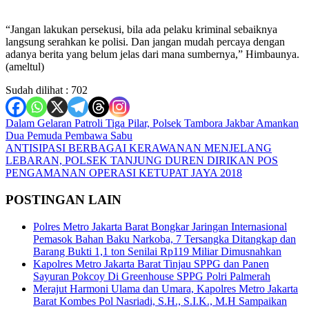
“Jangan lakukan persekusi, bila ada pelaku kriminal sebaiknya
langsung serahkan ke polisi. Dan jangan mudah percaya dengan
adanya berita yang belum jelas dari mana sumbernya,” Himbaunya.
(ameltul)
Sudah dilihat :
702
Navigasi
Dalam Gelaran Patroli Tiga Pilar, Polsek Tambora Jakbar Amankan
Dua Pemuda Pembawa Sabu
pos
ANTISIPASI BERBAGAI KERAWANAN MENJELANG
LEBARAN, POLSEK TANJUNG DUREN DIRIKAN POS
PENGAMANAN OPERASI KETUPAT JAYA 2018
POSTINGAN LAIN
Polres Metro Jakarta Barat Bongkar Jaringan Internasional
Pemasok Bahan Baku Narkoba, 7 Tersangka Ditangkap dan
Barang Bukti 1,1 ton Senilai Rp119 Miliar Dimusnahkan
Kapolres Metro Jakarta Barat Tinjau SPPG dan Panen
Sayuran Pokcoy Di Greenhouse SPPG Polri Palmerah
Merajut Harmoni Ulama dan Umara, Kapolres Metro Jakarta
Barat Kombes Pol Nasriadi, S.H., S.I.K., M.H Sampaikan