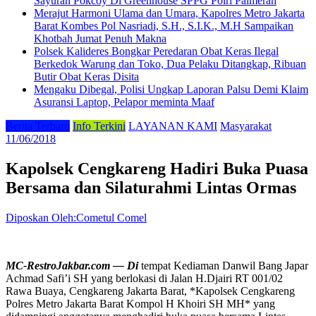
Sayuran Pokcoy Di Greenhouse SPPG Polri Palmerah
Merajut Harmoni Ulama dan Umara, Kapolres Metro Jakarta
Barat Kombes Pol Nasriadi, S.H., S.I.K., M.H Sampaikan
Khotbah Jumat Penuh Makna
Polsek Kalideres Bongkar Peredaran Obat Keras Ilegal
Berkedok Warung dan Toko, Dua Pelaku Ditangkap, Ribuan
Butir Obat Keras Disita
Mengaku Dibegal, Polisi Ungkap Laporan Palsu Demi Klaim
Asuransi Laptop, Pelapor meminta Maaf
Berita Terbaru
Info Terkini
LAYANAN KAMI
Masyarakat
11/06/2018
Kapolsek Cengkareng Hadiri Buka Puasa
Bersama dan Silaturahmi Lintas Ormas
Diposkan Oleh:Cometul Comel
MC-RestroJakbar.com — Di
tempat Kediaman Danwil Bang Japar
Achmad Safi’i SH yang berlokasi di Jalan H.Djairi RT 001/02
Rawa Buaya, Cengkareng Jakarta Barat, *Kapolsek Cengkareng
Polres Metro Jakarta Barat Kompol H Khoiri SH MH* yang