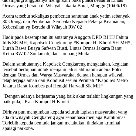
didampingi anggotanya menghadiri buka puasa bersama Lintas
Ormas yang berada di Wilayah Jakarta Barat, Minggu (10/06/18)
Acara tersebut sekaligus pemberian santunan anak yatim sebanyak
80 Orang, dan Pemberian Sembako Kepada Pekerja Keamanan,
Kebersihan yg Berada di Wilayah RW 02
Hadir pada kesempatan itu antaranya Anggota DPD RI HJ Fahira
Idris SE MH, Kapolsek Cengkareng *Kompol H. Khoiri SH MH*,
Lurah Rawa Buaya Safwan Busti, Lintas Ormas Jakarta Barat,
Ketua RW 02 Suntamah, dan Jampang Muda
Dalam sambutannya Kapolsek Cengkareng mengatakan, kegiatan
tersebut bertujuan untuk menjalin tali silahturahmi antara Polri
dengan Ormas dan Warga Masyarakat dengan harapan wilayah
tetap terjaga aman dan Kondusif sesuai Perintah *Kapolres Metro
Jakarta Barat Kombes pol Hengki Haryadi Sik MH*
“Dengan adanya kerjasama yang baik akan terlahir lingkungan yang
baik pula,” Kata Kompol H Khoiri
Dirinya pun mengimbau kepada seluruh lapisan masyarakat yang
ada di wilayah Cengkareng agar senantiasa menjaga Kamtibmas.
Terlebih kepada pemuda jangan melakukan tindakan kriminal
apalagi narkoba.