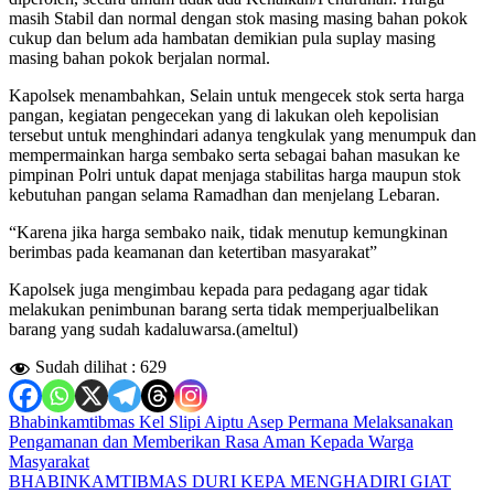
masih Stabil dan normal dengan stok masing masing bahan pokok
cukup dan belum ada hambatan demikian pula suplay masing
masing bahan pokok berjalan normal.
Kapolsek menambahkan, Selain untuk mengecek stok serta harga
pangan, kegiatan pengecekan yang di lakukan oleh kepolisian
tersebut untuk menghindari adanya tengkulak yang menumpuk dan
mempermainkan harga sembako serta sebagai bahan masukan ke
pimpinan Polri untuk dapat menjaga stabilitas harga maupun stok
kebutuhan pangan selama Ramadhan dan menjelang Lebaran.
“Karena jika harga sembako naik, tidak menutup kemungkinan
berimbas pada keamanan dan ketertiban masyarakat”
Kapolsek juga mengimbau kepada para pedagang agar tidak
melakukan penimbunan barang serta tidak memperjualbelikan
barang yang sudah kadaluwarsa.(ameltul)
Sudah dilihat :
629
Navigasi
Bhabinkamtibmas Kel Slipi Aiptu Asep Permana Melaksanakan
Pengamanan dan Memberikan Rasa Aman Kepada Warga
pos
Masyarakat
BHABINKAMTIBMAS DURI KEPA MENGHADIRI GIAT