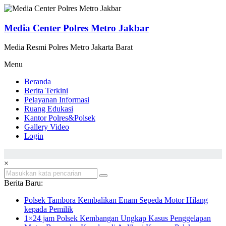
Lompat
ke
konten
Media Center Polres Metro Jakbar
Media Resmi Polres Metro Jakarta Barat
Menu
Beranda
Berita Terkini
Pelayanan Informasi
Ruang Edukasi
Kantor Polres&Polsek
Gallery Video
Login
×
Berita Baru:
Polsek Tambora Kembalikan Enam Sepeda Motor Hilang
kepada Pemilik
1×24 jam Polsek Kembangan Ungkap Kasus Penggelapan