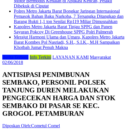
Motor Bermodus Kenalan di Aplikasi Kencan, Pelaku
Dibekuk di Ciputat
Polres Metro Jakarta Barat Bongkar Jaringan Internasional
Pemasok Bahan Baku Narkoba, 7 Tersangka Ditangkap dan
Barang Bukti 1,1 ton Senilai Rp119 Miliar Dimusnahkan
Kapolres Metro Jakarta Barat Tinjau SPPG dan Panen
Sayuran Pokcoy Di Greenhouse SPPG Polri Palmerah
Merajut Harmoni Ulama dan Umara, Kapolres Metro Jakarta
Barat Kombes Pol Nasriadi, S.H., S.I.K., M.H Sampaikan
Khotbah Jumat Penuh Makna
Berita Terbaru
Info Terkini
LAYANAN KAMI
Masyarakat
02/06/2018
ANTISIPASI PENIMBUNAN
SEMBAKO, PERSONIL POLSEK
TANJUNG DUREN MELAKUKAN
PENGECEKAN HARGA DAN STOK
SEMBAKO DI PASAR SE KEC.
GROGOL PETAMBURAN
Diposkan Oleh:Cometul Comel