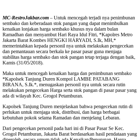
MC-RestroJakbar.com
– Untuk mencegah terjadi nya penimbunan
sembako dan keberadaan stok pangan yang dapat menimbulkan
kenaikan lonjakan harga sembako khusus nya dalam bulan
Ramadhan dan menyambut Hari Raya Idul Fitri, *Kapolres Metro
Jakarta Barat Kombes HENGKI HARYADI, S.Ik, MH,*
memerintahkan kepada personil nya untuk melakukan pengecekan
dan pemantauan secara berkala ke pasar pasar guna menjaga
stabilitas harga sembako dan stok pangan tetap terjaga dengan baik,
Kamis (31/05/2018).
Maka untuk mencegah kenaikan harga dan penimbunan sembako
*Kapolsek Tanjung Duren Kompol LAMBE PATABANG
BIRANA, S.Ik.*, menugaskan personil nya untuk secara rutin
melakukan pengecekan Harga serta stok pangan di pasar pasar yang
ada di wilayah Kec. Grogol Petamburan.
Kapolsek Tanjung Duren menjelaskan bahwa pengecekan rutin di
perlukan untuk menjaga stok, distribusi, dan harga berbagai
kebutuhan pokok selama Ramadan dan menjelang Lebaran.
Dari pengecekan personil pada hari ini di Pasar Pasar Se Kec.
Grogol Petamburan, Jakarta Barat berdasarkan hasil pendataan yang
diperoleh, secara umum tidak ada Kenaikan/Penurunan. Harga